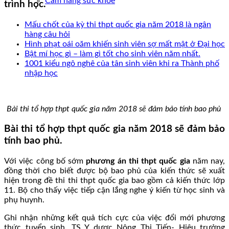
Cẩm nang sức khoẻ
trình học.
Mấu chốt của kỳ thi thpt quốc gia năm 2018 là ngân
hàng câu hỏi
Hình phạt oái oăm khiến sinh viên sợ mất mật ở Đại học
Bật mí học gì – làm gì tốt cho sinh viên năm nhất.
1001 kiểu ngô nghê của tân sinh viên khi ra Thành phố
nhập học
Bài thi tổ hợp thpt quốc gia năm 2018 sẽ đảm bảo tính bao phủ
Bài thi tổ hợp thpt quốc gia năm 2018 sẽ đảm bảo
tính bao phủ.
Với việc công bố sớm
phương án thi thpt quốc gia
năm nay,
đồng thời cho biết được bộ bao phủ của kiến thức sẽ xuất
hiện trong đề thi thi thpt quốc gia bao gồm cả kiến thức lớp
11. Bộ cho thấy việc tiếp cận lắng nghe ý kiến từ học sinh và
phụ huynh.
Ghi nhận những kết quả tích cực của việc đổi mới phương
thức tuyển sinh, TS Y dược Nông Thị Tiến- Hiệu trưởng