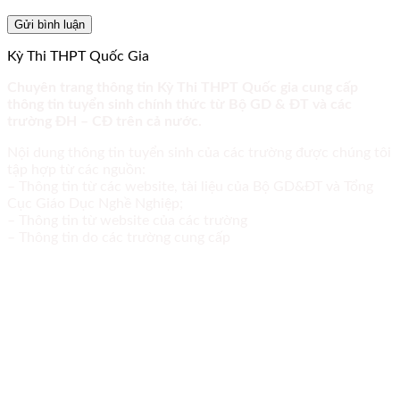
Kỳ Thi THPT Quốc Gia
Chuyên trang thông tin Kỳ Thi THPT Quốc gia cung cấp
thông tin tuyển sinh chính thức từ Bộ GD & ĐT và các
trường ĐH – CĐ trên cả nước.
Nội dung thông tin tuyển sinh của các trường được chúng tôi
tập hợp từ các nguồn:
– Thông tin từ các website, tài liệu của Bộ GD&ĐT và Tổng
Cục Giáo Dục Nghề Nghiệp;
– Thông tin từ website của các trường
– Thông tin do các trường cung cấp