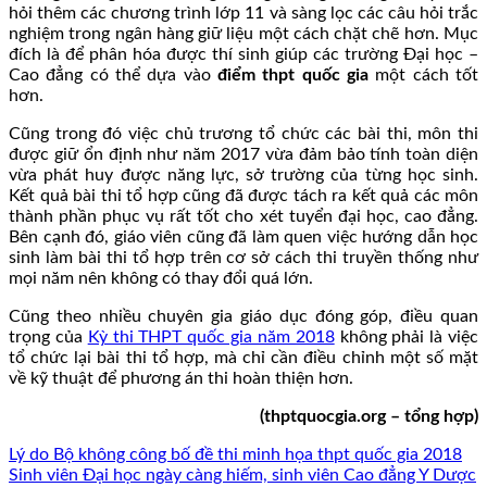
hỏi thêm các chương trình lớp 11 và sàng lọc các câu hỏi trắc
nghiệm trong ngân hàng giữ liệu một cách chặt chẽ hơn. Mục
đích là để phân hóa được thí sinh giúp các trường Đại học –
Cao đẳng có thể dựa vào
điểm thpt quốc gia
một cách tốt
hơn.
Cũng trong đó việc chủ trương tổ chức các bài thi, môn thi
được giữ ổn định như năm 2017 vừa đảm bảo tính toàn diện
vừa phát huy được năng lực, sở trường của từng học sinh.
Kết quả bài thi tổ hợp cũng đã được tách ra kết quả các môn
thành phần phục vụ rất tốt cho xét tuyển đại học, cao đẳng.
Bên cạnh đó, giáo viên cũng đã làm quen việc hướng dẫn học
sinh làm bài thi tổ hợp trên cơ sở cách thi truyền thống như
mọi năm nên không có thay đổi quá lớn.
Cũng theo nhiều chuyên gia giáo dục đóng góp, điều quan
trọng của
Kỳ thi THPT quốc gia năm 2018
không phải là việc
tổ chức lại bài thi tổ hợp, mà chỉ cần điều chỉnh một số mặt
về kỹ thuật để phương án thi hoàn thiện hơn.
(thptquocgia.org – tổng hợp)
Lý do Bộ không công bố đề thi minh họa thpt quốc gia 2018
Sinh viên Đại học ngày càng hiếm, sinh viên Cao đẳng Y Dược