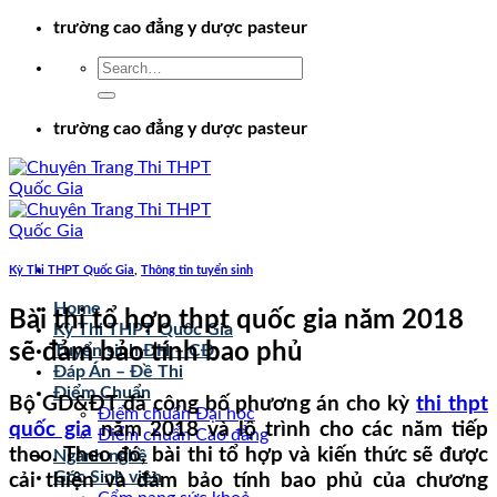
Chuyển
trường cao đẳng y dược pasteur
đến
nội
dung
trường cao đẳng y dược pasteur
Kỳ Thi THPT Quốc Gia
,
Thông tin tuyển sinh
Home
Bài thi tổ hợp thpt quốc gia năm 2018
Kỳ Thi THPT Quốc Gia
sẽ đảm bảo tính bao phủ
Tuyển sinh ĐH – CĐ
Đáp Án – Đề Thi
Điểm Chuẩn
Bộ GD&ĐT đã công bố phương án cho kỳ
thi thpt
Điểm chuẩn Đại học
quốc gia
năm 2018 và lộ trình cho các năm tiếp
Điểm chuẩn Cao đẳng
theo. Theo đó, bài thi tổ hợp và kiến thức sẽ được
Ngành nghề
Góc Sinh viên
cải thiện và đảm bảo tính bao phủ của chương