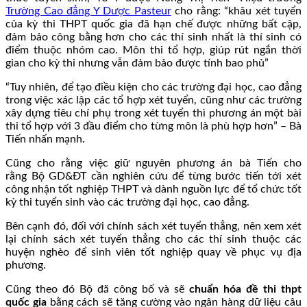
Trường Cao đẳng Y Dược Pasteur
cho rằng: “khâu xét tuyển
của kỳ thi THPT quốc gia đã hạn chế được những bất cập,
đảm bảo công bằng hơn cho các thí sinh nhất là thí sinh có
điểm thuộc nhóm cao. Môn thi tổ hợp, giúp rút ngắn thời
gian cho kỳ thi nhưng vẫn đảm bảo được tính bao phủ”
“Tuy nhiên, để tạo điều kiện cho các trường đại học, cao đẳng
trong việc xác lập các tổ hợp xét tuyển, cũng như các trường
xây dựng tiêu chí phụ trong xét tuyển thì phương án một bài
thi tổ hợp với 3 đầu điểm cho từng môn là phù hợp hơn” – Bà
Tiến nhấn mạnh.
Cũng cho rằng việc giữ nguyên phương án bà Tiến cho
rằng Bộ GD&ĐT cần nghiên cứu để từng bước tiến tới xét
công nhận tốt nghiệp THPT và dành nguồn lực để tổ chức tốt
kỳ thi tuyển sinh vào các trường đại học, cao đẳng.
Bên cạnh đó, đối với chính sách xét tuyển thẳng, nên xem xét
lại chính sách xét tuyển thẳng cho các thí sinh thuộc các
huyện nghèo để sinh viên tốt nghiệp quay về phục vụ địa
phương.
Cũng theo đó Bộ đã công bố và sẽ
chuẩn hóa đề thi thpt
quốc gia
bằng cách sẽ tăng cường vào ngân hàng dữ liệu câu