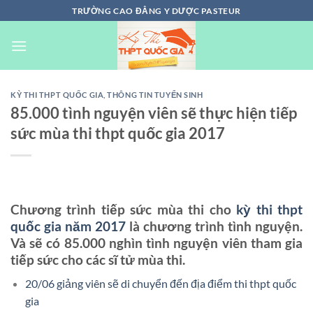
Chuyển
TRƯỜNG CAO ĐẲNG Y DƯỢC PASTEUR
đến
nội
dung
KỲ THI THPT QUỐC GIA
,
THÔNG TIN TUYỂN SINH
85.000 tình nguyện viên sẽ thực hiện tiếp
sức mùa thi thpt quốc gia 2017
Chương trình tiếp sức mùa thi cho
kỳ thi thpt
quốc gia năm 2017
là chương trình tình nguyện.
Và sẽ có 85.000 nghìn tình nguyện viên tham gia
tiếp sức cho các sĩ tử mùa thi.
20/06 giảng viên sẽ di chuyển đến địa điểm thi thpt quốc
gia