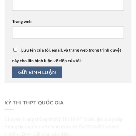
Trang web
Lưu tên của tôi, email, và trang web trong trình duyệt
này cho lần bình luận kế tiếp của tôi.
KỲ THI THPT QUỐC GIA
Chuyên trang thông tin Kỳ Thi THPT Quốc gia cung cấp
thông tin tuyển sinh chính thức từ Bộ GD & ĐT và các
trường ĐH – CĐ trên cả nước.