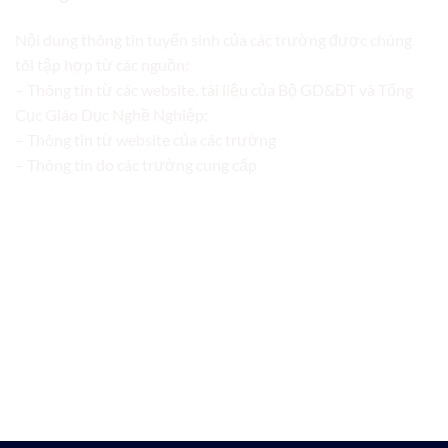
Nội dung thông tin tuyển sinh của các trường được chúng
tôi tập hợp từ các nguồn:
– Thông tin từ các website, tài liệu của Bộ GD&ĐT và Tổng
Cục Giáo Dục Nghề Nghiệp;
– Thông tin từ website của các trường
– Thông tin do các trường cung cấp