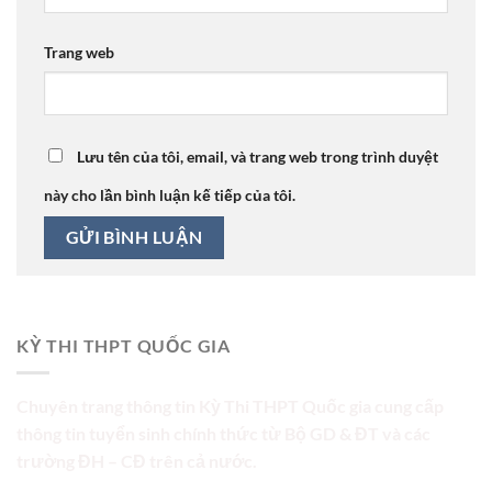
Trang web
Lưu tên của tôi, email, và trang web trong trình duyệt
này cho lần bình luận kế tiếp của tôi.
KỲ THI THPT QUỐC GIA
Chuyên trang thông tin Kỳ Thi THPT Quốc gia cung cấp
thông tin tuyển sinh chính thức từ Bộ GD & ĐT và các
trường ĐH – CĐ trên cả nước.