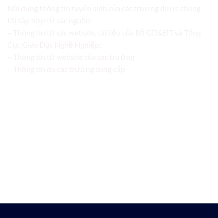
Nội dung thông tin tuyển sinh của các trường được chúng
tôi tập hợp từ các nguồn:
– Thông tin từ các website, tài liệu của Bộ GD&ĐT và Tổng
Cục Giáo Dục Nghề Nghiệp;
– Thông tin từ website của các trường
– Thông tin do các trường cung cấp