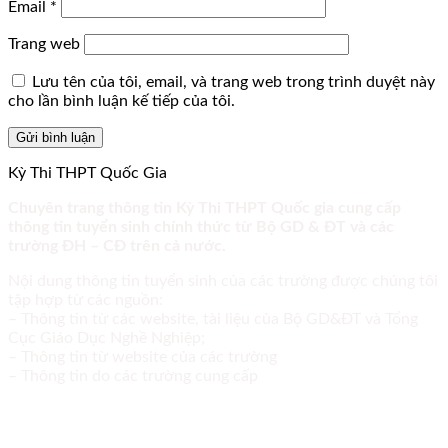
Email
*
Trang web
Lưu tên của tôi, email, và trang web trong trình duyệt này
cho lần bình luận kế tiếp của tôi.
Kỳ Thi THPT Quốc Gia
Chuyên trang thông tin Kỳ Thi THPT Quốc gia cung cấp
thông tin tuyển sinh chính thức từ Bộ GD & ĐT và các
trường ĐH – CĐ trên cả nước.
Nội dung thông tin tuyển sinh của các trường được chúng tôi
tập hợp từ các nguồn:
– Thông tin từ các website, tài liệu của Bộ GD&ĐT và Tổng
Cục Giáo Dục Nghề Nghiệp;
– Thông tin từ website của các trường
– Thông tin do các trường cung cấp