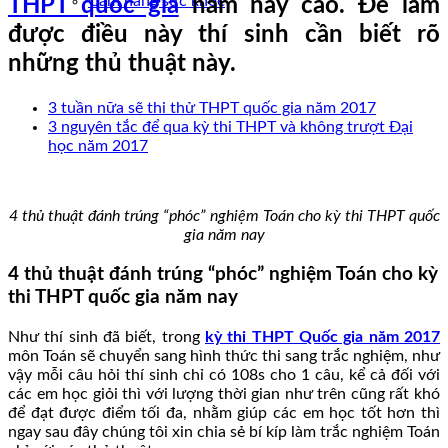
Cẩm nang sức khoẻ
THPT quốc gia
năm nay cao. Để làm
được điều này thí sinh cần biết rõ
những thủ thuật này.
3 tuần nữa sẽ thi thử THPT quốc gia năm 2017
3 nguyên tắc để qua kỳ thi THPT và không trượt Đại
học năm 2017
4 thủ thuật đánh trúng “phóc” nghiệm Toán cho kỳ thi THPT quốc
gia năm nay
4 thủ thuật đánh trúng “phóc” nghiệm Toán cho kỳ
thi THPT quốc gia năm nay
Như thí sinh đã biết, trong
kỳ thi THPT Quốc gia năm 2017
môn Toán sẽ chuyển sang hình thức thi sang trắc nghiệm, như
vậy mỗi câu hỏi thí sinh chỉ có 108s cho 1 câu, kể cả đối với
các em học giỏi thì với lượng thời gian như trên cũng rất khó
để đạt được điểm tối đa, nhằm giúp các em học tốt hơn thì
ngay sau đây chúng tôi xin chia sẻ bí kíp làm trắc nghiệm Toán