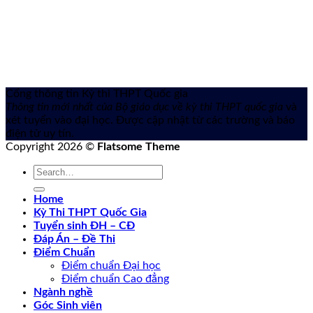
Cổng thông tin Kỳ thi THPT Quốc gia
Thông tin mới nhất của Bộ giáo dục về kỳ thi THPT quốc gia
và
xét tuyển vào đại học. Được cập nhật từ các trường và báo
điện tử uy tín.
Copyright 2026 ©
Flatsome Theme
Home
Kỳ Thi THPT Quốc Gia
Tuyển sinh ĐH – CĐ
Đáp Án – Đề Thi
Điểm Chuẩn
Điểm chuẩn Đại học
Điểm chuẩn Cao đẳng
Ngành nghề
Góc Sinh viên