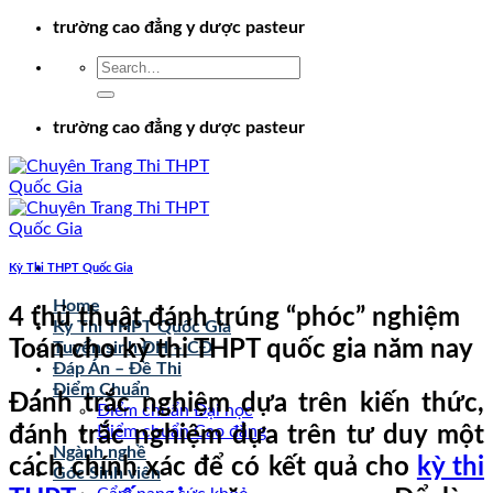
Chuyển
trường cao đẳng y dược pasteur
đến
nội
dung
trường cao đẳng y dược pasteur
Kỳ Thi THPT Quốc Gia
Home
4 thủ thuật đánh trúng “phóc” nghiệm
Kỳ Thi THPT Quốc Gia
Toán cho kỳ thi THPT quốc gia năm nay
Tuyển sinh ĐH – CĐ
Đáp Án – Đề Thi
Điểm Chuẩn
Đánh trắc nghiệm dựa trên kiến thức,
Điểm chuẩn Đại học
đánh trắc nghiệm dựa trên tư duy một
Điểm chuẩn Cao đẳng
Ngành nghề
cách chính xác để có kết quả cho
kỳ thi
Góc Sinh viên