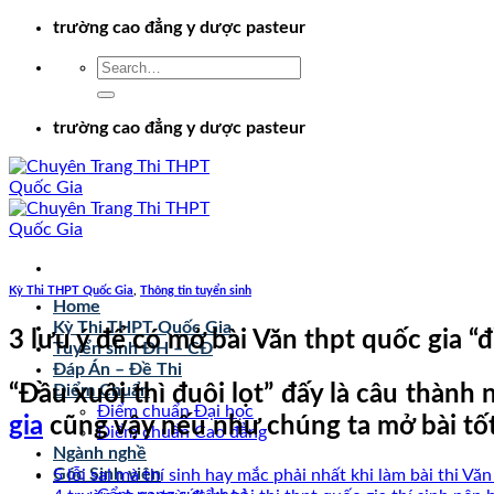
Chuyển
trường cao đẳng y dược pasteur
đến
nội
dung
trường cao đẳng y dược pasteur
Kỳ Thi THPT Quốc Gia
,
Thông tin tuyển sinh
Home
Kỳ Thi THPT Quốc Gia
3 lưu ý để có mở bài Văn thpt quốc gia “
Tuyển sinh ĐH – CĐ
Đáp Án – Đề Thi
“Đầu xuôi thì đuôi lọt” đấy là câu thành
Điểm Chuẩn
Điểm chuẩn Đại học
gia
cũng vậy nếu như chúng ta mở bài tốt t
Điểm chuẩn Cao đẳng
Ngành nghề
Góc Sinh viên
5 lỗi sai mà thí sinh hay mắc phải nhất khi làm bài thi Vă