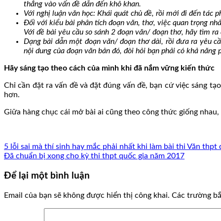
thẳng vào vấn đề dẫn đến khô khan.
Với nghị luận văn học: Khái quát chủ đề, rồi mới đi đến tác 
Đối với kiểu bài phân tích đoạn văn, thơ, việc quan trọng nh
Với đề bài yêu cầu so sánh 2 đoạn văn/ đoạn thơ, hãy tìm ra
Dạng bài dẫn một đoạn văn/ đoạn thơ dài, rồi đưa ra yêu c
nội dung của đoạn văn bản đó, đòi hỏi bạn phải có khả năng
Hãy sáng tạo theo cách của mình khi đã nắm vững kiến thức
Chỉ cần đặt ra vấn đề và đặt đúng vấn đề, bạn cứ việc sáng t
hơn.
Giữa hàng chục cái mở bài ai cũng theo công thức giống nhau, 
5 lỗi sai mà thí sinh hay mắc phải nhất khi làm bài thi Văn thpt
Đã chuẩn bị xong cho kỳ thi thpt quốc gia năm 2017
Để lại một bình luận
Email của bạn sẽ không được hiển thị công khai.
Các trường b