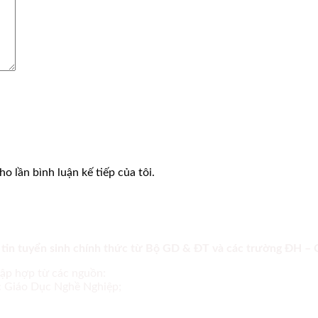
o lần bình luận kế tiếp của tôi.
 tin tuyển sinh chính thức từ Bộ GD & ĐT và các trường ĐH –
tập hợp từ các nguồn:
ục Giáo Dục Nghề Nghiệp;