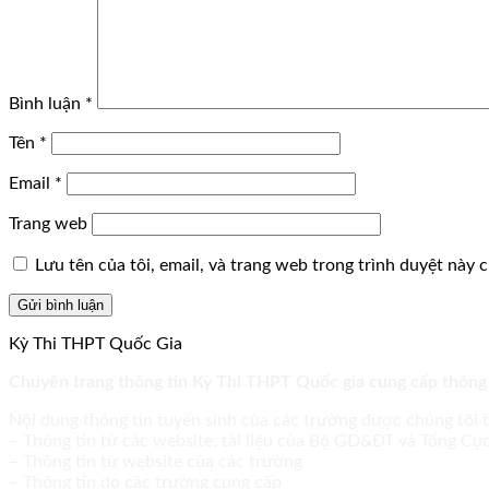
Bình luận
*
Tên
*
Email
*
Trang web
Lưu tên của tôi, email, và trang web trong trình duyệt này ch
Kỳ Thi THPT Quốc Gia
Chuyên trang thông tin Kỳ Thi THPT Quốc gia cung cấp thông
Nội dung thông tin tuyển sinh của các trường được chúng tôi 
– Thông tin từ các website, tài liệu của Bộ GD&ĐT và Tổng C
– Thông tin từ website của các trường
– Thông tin do các trường cung cấp