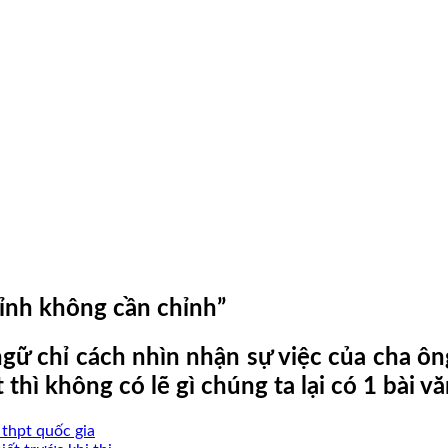
đỉnh không cần chỉnh”
 ngữ chỉ cách nhìn nhận sự việc của cha ôn
hì không có lẽ gì chúng ta lại có 1 bài vă
n thpt quốc gia