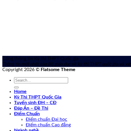
Cổng thông tin Kỳ thi THPT Quốc gia
Thông tin mới nhất của Bộ giáo dục về kỳ thi THPT quốc gia
và xét
Copyright 2026 ©
Flatsome Theme
Home
Kỳ Thi THPT Quốc Gia
Tuyển sinh ĐH – CĐ
Đáp Án – Đề Thi
Điểm Chuẩn
Điểm chuẩn Đại học
Điểm chuẩn Cao đẳng
Ngành nghề