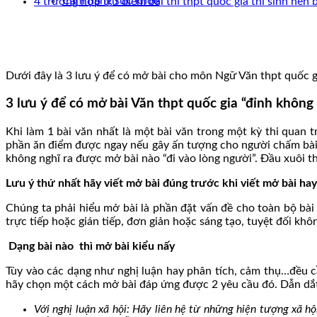
Cẩm nang sức khoẻ
4 trường hợp trừ điểm bài thi thpt quốc gia thí sinh nên b
Dưới đây là 3 lưu ý để có mở bài cho môn Ngữ Văn thpt quốc g
3 lưu ý để có mở bài Văn thpt quốc gia “đỉnh không
Khi làm 1 bài văn nhất là một bài văn trong một kỳ thi quan 
phần ăn điểm được ngay nếu gây ấn tượng cho người chấm bài. 
không nghĩ ra được mở bài nào “đi vào lòng người”. Đầu xuôi thì
Lưu ý thứ nhất hãy viết mở bài đúng trước khi viết mở bài hay
Chúng ta phải hiểu mở bài là phần đặt vấn đề cho toàn bộ bài 
trực tiếp hoặc gián tiếp, đơn giản hoặc sáng tạo, tuyệt đối k
Dạng bài nào thì mở bài kiểu nấy
Tùy vào các dạng như nghị luận hay phân tích, cảm thụ…đều cầ
hãy chọn một cách mở bài đáp ứng được 2 yêu cầu đó. Dẫn dắt n
Với nghị luận xã hội: Hãy liên hệ từ những hiện tượng xã hộ