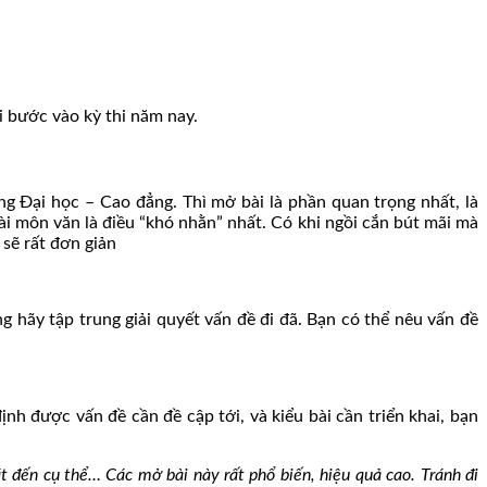
i bước vào kỳ thi năm nay.
g Đại học – Cao đẳng. Thì mở bài là phần quan trọng nhất, là
i môn văn là điều “khó nhằn” nhất. Có khi ngồi cắn bút mãi mà
 sẽ rất đơn giản
g hãy tập trung giải quyết vấn đề đi đã. Bạn có thể nêu vấn đề
h được vấn đề cần đề cập tới, và kiểu bài cần triển khai, bạn
át đến cụ thể… Các mở bài này rất phổ biến, hiệu quả cao. Tránh đi