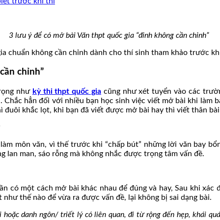
iết trước khi thi
3 lưu ý để có mở bài Văn thpt quốc gia “đỉnh không cần chỉnh”
ia chuẩn không cần chỉnh dành cho thí sinh tham khảo trước kh
 cần chỉnh”
trọng như
kỳ thi thpt quốc gia
cũng như xét tuyển vào các trườn
Chắc hẳn đối với nhiều bạn học sinh việc viết mở bài khi làm bà
 đuôi khắc lọt, khi bạn đã viết được mở bài hay thì viết thân bài
làm môn văn, vì thế trước khi “chấp bút” những lời văn bay bổn
hông lan man, sáo rỗng mà không nhắc được trọng tâm vấn đề.
n có một cách mở bài khác nhau để đúng và hay, Sau khi xác địn
hư thế nào để vừa ra được vấn đề, lại không bị sai dạng bài.
i hoặc danh ngôn/ triết lý có liên quan, đi từ rộng đến hẹp, khái qu