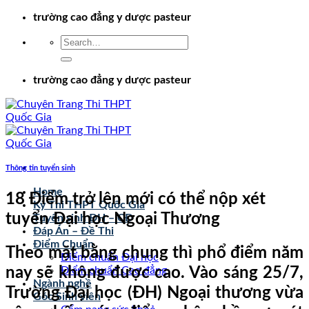
Chuyển
trường cao đẳng y dược pasteur
đến
nội
dung
trường cao đẳng y dược pasteur
Thông tin tuyển sinh
Home
18 Điểm trở lên mới có thể nộp xét
Kỳ Thi THPT Quốc Gia
tuyển Đại học Ngoại Thương
Tuyển sinh ĐH – CĐ
Đáp Án – Đề Thi
Điểm Chuẩn
Theo mặt bằng chung thì phổ điểm năm
Điểm chuẩn Đại học
nay sẽ không được cao. Vào sáng 25/7,
Điểm chuẩn Cao đẳng
Ngành nghề
Trường Đại học (ĐH) Ngoại thương vừa
Góc Sinh viên