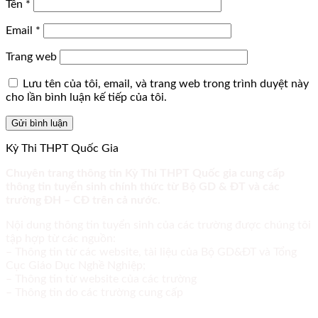
Tên
*
Email
*
Trang web
Lưu tên của tôi, email, và trang web trong trình duyệt này
cho lần bình luận kế tiếp của tôi.
Kỳ Thi THPT Quốc Gia
Chuyên trang thông tin Kỳ Thi THPT Quốc gia cung cấp
thông tin tuyển sinh chính thức từ Bộ GD & ĐT và các
trường ĐH – CĐ trên cả nước.
Nội dung thông tin tuyển sinh của các trường được chúng tôi
tập hợp từ các nguồn:
– Thông tin từ các website, tài liệu của Bộ GD&ĐT và Tổng
Cục Giáo Dục Nghề Nghiệp;
– Thông tin từ website của các trường
– Thông tin do các trường cung cấp