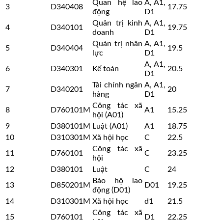
Quan hệ lao
A, A1,
3
D340408
17.75
động
D1
Quản trị kinh
A, A1,
4
D340101
19.75
doanh
D1
Quản trị nhân
A, A1,
5
D340404
19.5
lực
D1
A, A1,
6
D340301
Kế toán
20.5
D1
Tài chính ngân
A, A1,
7
D340201
20
hàng
D1
Công tác xã
8
D760101M
A1
15.25
hội (A01)
9
D380101M
Luật (A01)
A1
18.75
10
D310301M
Xã hội học
C
22.5
Công tác xã
11
D760101
C
23.25
hội
12
D380101
Luật
C
24
Bảo hộ lao
13
D850201M
D01
19.25
động (D01)
14
D310301M
Xã hội học
d1
21.5
Công tác xã
15
D760101
D1
22.25