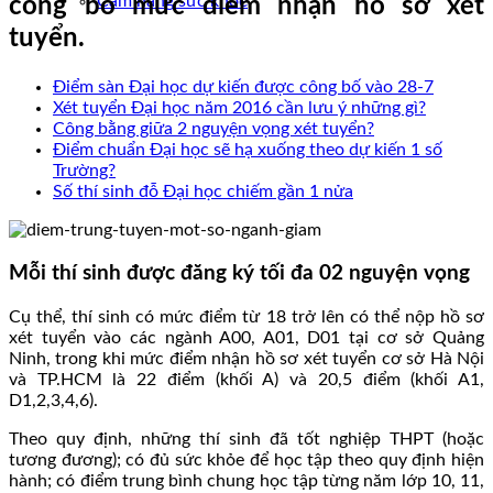
Cẩm nang sức khoẻ
công bố mức điểm nhận hồ sơ xét
tuyển.
Điểm sàn Đại học dự kiến được công bố vào 28-7
Xét tuyển Đại học năm 2016 cần lưu ý những gì?
Công bằng giữa 2 nguyện vọng xét tuyển?
Điểm chuẩn Đại học sẽ hạ xuống theo dự kiến 1 số
Trường?
Số thí sinh đỗ Đại học chiếm gần 1 nửa
Mỗi thí sinh được đăng ký tối đa 02 nguyện vọng
Cụ thể, thí sinh có mức điểm từ 18 trở lên có thể nộp hồ sơ
xét tuyển vào các ngành A00, A01, D01 tại cơ sở Quảng
Ninh, trong khi mức điểm nhận hồ sơ xét tuyển cơ sở Hà Nội
và TP.HCM là 22 điểm (khối A) và 20,5 điểm (khối A1,
D1,2,3,4,6).
Theo quy định, những thí sinh đã tốt nghiệp THPT (hoặc
tương đương); có đủ sức khỏe để học tập theo quy định hiện
hành; có điểm trung bình chung học tập từng năm lớp 10, 11,