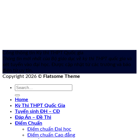
Cổng thông tin Kỳ thi THPT Quốc gia
Thông tin mới nhất của Bộ giáo dục về kỳ thi THPT quốc gia
và
xét tuyển vào đại học. Được cập nhật từ các trường và báo
điện tử uy tín.
Copyright 2026 ©
Flatsome Theme
Home
Kỳ Thi THPT Quốc Gia
Tuyển sinh ĐH – CĐ
Đáp Án – Đề Thi
Điểm Chuẩn
Điểm chuẩn Đại học
Điểm chuẩn Cao đẳng