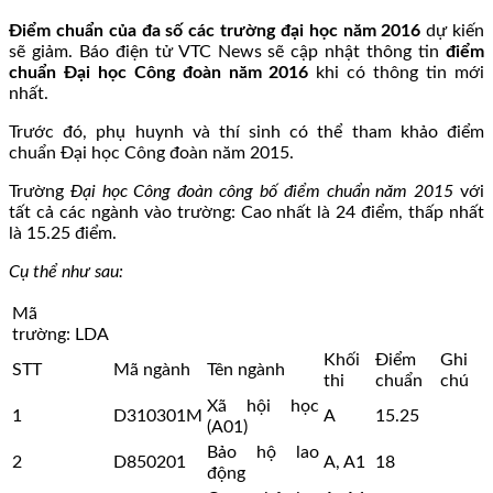
Điểm chuẩn của đa số các trường đại học năm 2016
dự kiến
sẽ giảm. Báo điện tử VTC News sẽ cập nhật thông tin
điểm
chuẩn Đại học Công đoàn năm 2016
khi có thông tin mới
nhất.
Trước đó, phụ huynh và thí sinh có thể tham khảo điểm
chuẩn Đại học Công đoàn năm 2015.
Trường
Đại học Công đoàn công bố điểm chuẩn năm 2015
với
tất cả các ngành vào trường: Cao nhất là 24 điểm, thấp nhất
là 15.25 điểm.
Cụ thể như sau:
Mã
trường: LDA
Khối
Điểm
Ghi
STT
Mã ngành
Tên ngành
thi
chuẩn
chú
Xã hội học
1
D310301M
A
15.25
(A01)
Bảo hộ lao
2
D850201
A, A1
18
động