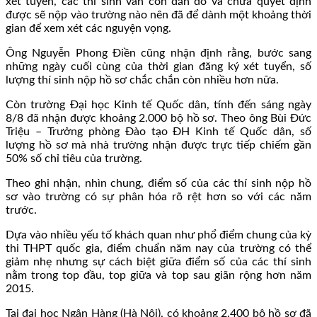
xét tuyển, các thí sinh vẫn còn đắn đo và chưa quyết định
được sẽ nộp vào trường nào nên đã để dành một khoảng thời
gian để xem xét các nguyện vọng.
Ông Nguyễn Phong Điền cũng nhận định rằng, bước sang
những ngày cuối cùng của thời gian đăng ký xét tuyển, số
lượng thí sinh nộp hồ sơ chắc chắn còn nhiều hơn nữa.
Còn trường Đại học Kinh tế Quốc dân, tính đến sáng ngày
8/8 đã nhận được khoảng 2.000 bộ hồ sơ. Theo ông Bùi Đức
Triệu – Trưởng phòng Đào tạo ĐH Kinh tế Quốc dân, số
lượng hồ sơ mà nhà trường nhận được trực tiếp chiếm gần
50% số chỉ tiêu của trường.
Theo ghi nhận, nhìn chung, điểm số của các thí sinh nộp hồ
sơ vào trường có sự phân hóa rõ rệt hơn so với các năm
trước.
Dựa vào nhiều yếu tố khách quan như phổ điểm chung của kỳ
thi THPT quốc gia, điểm chuẩn năm nay của trường có thể
giảm nhẹ nhưng sự cách biệt giữa điểm số của các thí sinh
nằm trong top đầu, top giữa và top sau giãn rộng hơn năm
2015.
Tại đại học Ngân Hàng (Hà Nội), có khoảng 2.400 bộ hồ sơ đã