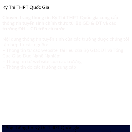
Kỳ Thi THPT Quốc Gia
Chuyên trang thông tin Kỳ Thi THPT Quốc gia cung cấp
thông tin tuyển sinh chính thức từ Bộ GD & ĐT và các
trường ĐH – CĐ trên cả nước.
Nội dung thông tin tuyển sinh của các trường được chúng tôi
tập hợp từ các nguồn:
– Thông tin từ các website, tài liệu của Bộ GD&ĐT và Tổng
Cục Giáo Dục Nghề Nghiệp;
– Thông tin từ website của các trường
– Thông tin do các trường cung cấp
Cổng thông tin Kỳ thi THPT Quốc gia