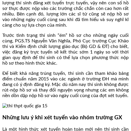
lượng thí sinh đăng xét tuyển trực tuyến, vậy nên con số hồ
sơ thực được nộp vào các trường chắc chắn còn cao hơn rất
nhiều. Bên cạnh đó, lượng lớn các sĩ tử cũng sẽ nộp hồ sơ
vào những ngày cuối cùng sau khi đã tìm hiểu và suy nghĩ kĩ
càng cho sự lựa chọn của mình.
Trước tình trạng thí sinh “ém” hồ sơ cho những ngày cuối
cùng, PGS.TS Nguyễn Văn Nghĩa, Phó Cục trưởng Cục Khảo
thí và Kiểm định chất lượng giáo dục (Bộ GD & ĐT) cho biết,
việc đăng ký trực tuyến sẽ kết thúc sớm 1 ngày so với thời
gian quy định để thí sinh có thể lựa chọn phương thức nộp
hồ sơ theo hình thức khác.
Để biết khả năng trúng tuyển, thí sinh cần tham khảo bảng
điểm chuẩn năm 2015 vào các ngành ở trường ĐH mà mình
đang có ý định đăng ký. Mặc dù năm nay thí sinh không được
rút-nộp hồ sơ và thay đổi nguyện vọng nhưng các em không
nền dồn dập nộp hồ sơ vào ngày cuối cùng của đợt xét tuyển.
Những lưu ý khi xét tuyển vào nhóm trường GX
Là một hình thức xét tuyển hoàn toàn mới nên thí sinh cần