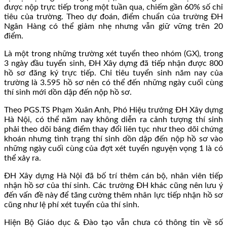
được nộp trực tiếp trong một tuần qua, chiếm gần 60% số chỉ
tiêu của trường. Theo dự đoán, điểm chuẩn của trường ĐH
Ngân Hàng có thể giảm nhẹ nhưng vẫn giữ vững trên 20
điểm.
Là một trong những trường xét tuyển theo nhóm (GX), trong
3 ngày đầu tuyển sinh, ĐH Xây dựng đã tiếp nhận được 800
hồ sơ đăng ký trực tiếp. Chỉ tiêu tuyển sinh năm nay của
trường là 3.595 hồ sơ nên có thể đến những ngày cuối cùng
thí sinh mới dồn dập đến nộp hồ sơ.
Theo PGS.TS Phạm Xuân Anh, Phó Hiệu trưởng ĐH Xây dựng
Hà Nội, có thể năm nay không diễn ra cảnh tượng thí sinh
phải theo dõi bảng điểm thay đổi liên tục như theo dõi chứng
khoán nhưng tình trạng thí sinh dồn dập đến nộp hồ sơ vào
những ngày cuối cùng của đợt xét tuyển nguyện vọng 1 là có
thể xảy ra.
ĐH Xây dựng Hà Nội đã bố trí thêm cán bộ, nhân viên tiếp
nhận hồ sơ của thí sinh. Các trường ĐH khác cũng nên lưu ý
đến vấn đề này để tăng cường thêm nhân lực tiếp nhận hồ sơ
cũng như lệ phí xét tuyển của thí sinh.
Hiện Bộ Giáo dục & Đào tạo vẫn chưa có thông tin về số