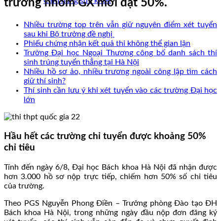
Cẩm nang sức khoẻ
trường nhóm GX mới đạt 50%.
Nhiều trường top trên vẫn giữ nguyên điểm xét tuyển
sau khi Bộ trưởng đề nghị
Phiếu chứng nhận kết quả thi không thể gian lận
Trường Đại học Ngoại Thương công bố danh sách thí
sinh trúng tuyển thẳng tại Hà Nội
Nhiều hồ sơ ảo, nhiều trương ngoài công lập tìm cách
giữ thí sinh?
Thí sinh cần lưu ý khi xét tuyển vào các trường Đại học
lớn
Hầu hết các trường chỉ tuyển được khoảng 50%
chỉ tiêu
Tính đến ngày 6/8, Đại học Bách khoa Hà Nội đã nhận được
hơn 3.000 hồ sơ nộp trực tiếp, chiếm hơn 50% số chỉ tiêu
của trường.
Theo PGS Nguyễn Phong Điền – Trưởng phòng Đào tạo ĐH
Bách khoa Hà Nội, trong những ngày đầu nộp đơn đăng ký