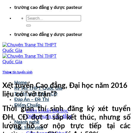
Chuyển
trường cao đẳng y dược pasteur
đến
nội
dung
trường cao đẳng y dược pasteur
Thông tin tuyển sinh
Home
Xét tuyển Cao đẳng, Đại học năm 2016
Kỳ Thi THPT Quốc Gia
liệu có “vỡ trận”?
Tuyển sinh ĐH – CĐ
Đáp Án – Đề Thi
Điểm Chuẩn
Thời gian thí sinh đăng ký xét tuyển
Điểm chuẩn Đại học
ĐH, CĐ đợt 1 sắp kết thúc, nhưng số
Điểm chuẩn Cao đẳng
Ngành nghề
lượng hồ sơ nộp trực tiếp tại các
Góc Sinh viên