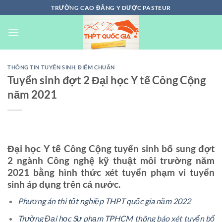
Chuyển
TRƯỜNG CAO ĐẲNG Y DƯỢC PASTEUR
đến
nội
dung
THÔNG TIN TUYỂN SINH
,
ĐIỂM CHUẨN
Tuyển sinh đợt 2 Đại học Y tế Công Cộng
năm 2021
Đại học Y tế Công Cộng tuyển sinh bổ sung đợt
2 ngành Công nghệ kỹ thuật môi trường năm
2021 bằng hình thức xét tuyển phạm vi tuyển
sinh áp dụng trên cả nước.
Phương án thi tốt nghiệp THPT quốc gia năm 2022
Trường Đại học Sư phạm TPHCM thông báo xét tuyển bổ