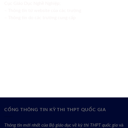
Cục Giáo Dục Nghề Nghiệp;
– Thông tin từ website của các trường
– Thông tin do các trường cung cấp
CỔNG THÔNG TIN KỲ THI THPT QUỐC GIA
Thông tin mới nhất của Bộ giáo dục về kỳ thi THPT quốc gia
và