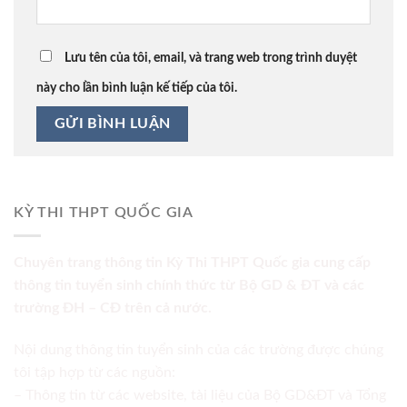
Lưu tên của tôi, email, và trang web trong trình duyệt
này cho lần bình luận kế tiếp của tôi.
KỲ THI THPT QUỐC GIA
Chuyên trang thông tin Kỳ Thi THPT Quốc gia cung cấp
thông tin tuyển sinh chính thức từ Bộ GD & ĐT và các
trường ĐH – CĐ trên cả nước.
Nội dung thông tin tuyển sinh của các trường được chúng
tôi tập hợp từ các nguồn:
– Thông tin từ các website, tài liệu của Bộ GD&ĐT và Tổng