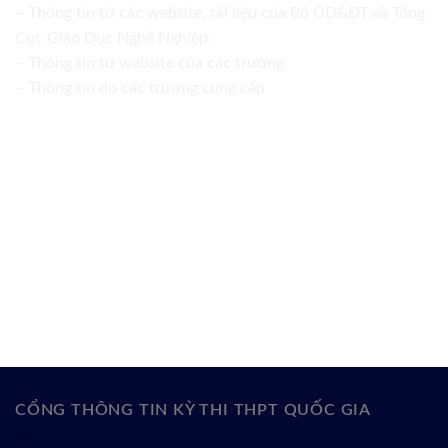
– Thông tin từ các website, tài liệu của Bộ GD&ĐT và Tổng
Cục Giáo Dục Nghề Nghiệp;
– Thông tin từ website của các trường
– Thông tin do các trường cung cấp
CỔNG THÔNG TIN KỲ THI THPT QUỐC GIA