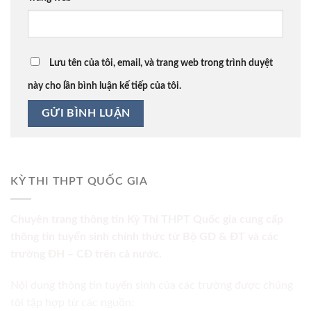
Lưu tên của tôi, email, và trang web trong trình duyệt
này cho lần bình luận kế tiếp của tôi.
KỲ THI THPT QUỐC GIA
Chuyên trang thông tin Kỳ Thi THPT Quốc gia cung cấp
thông tin tuyển sinh chính thức từ Bộ GD & ĐT và các
trường ĐH – CĐ trên cả nước.
Nội dung thông tin tuyển sinh của các trường được chúng
tôi tập hợp từ các nguồn: