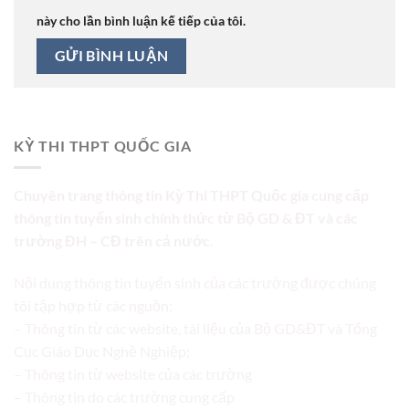
này cho lần bình luận kế tiếp của tôi.
KỲ THI THPT QUỐC GIA
Chuyên trang thông tin Kỳ Thi THPT Quốc gia cung cấp
thông tin tuyển sinh chính thức từ Bộ GD & ĐT và các
trường ĐH – CĐ trên cả nước.
Nội dung thông tin tuyển sinh của các trường được chúng
tôi tập hợp từ các nguồn:
– Thông tin từ các website, tài liệu của Bộ GD&ĐT và Tổng
Cục Giáo Dục Nghề Nghiệp;
– Thông tin từ website của các trường
– Thông tin do các trường cung cấp