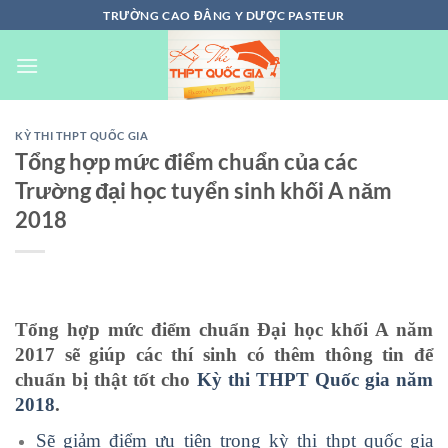
Chuyển
TRƯỜNG CAO ĐẲNG Y DƯỢC PASTEUR
đến
nội
dung
KỲ THI THPT QUỐC GIA
Tổng hợp mức điểm chuẩn của các
Trường đại học tuyển sinh khối A năm
2018
Tổng hợp mức điểm chuẩn Đại học khối A năm
2017 sẽ giúp các thí sinh có thêm thông tin để
chuẩn bị thật tốt cho
Kỳ thi THPT Quốc gia năm
2018
.
Sẽ giảm điểm ưu tiên trong kỳ thi thpt quốc gia