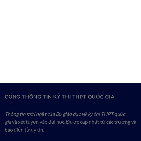
CỔNG THÔNG TIN KỲ THI THPT QUỐC GIA
Thông tin mới nhất của Bộ giáo dục về kỳ thi THPT quốc
gia
và xét tuyển vào đại học. Được cập nhật từ các trường và
báo điện tử uy tín.