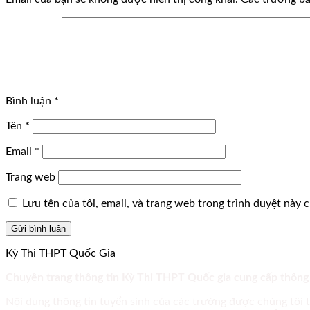
Bình luận
*
Tên
*
Email
*
Trang web
Lưu tên của tôi, email, và trang web trong trình duyệt này ch
Kỳ Thi THPT Quốc Gia
Chuyên trang thông tin Kỳ Thi THPT Quốc gia cung cấp thông
Nội dung thông tin tuyển sinh của các trường được chúng tôi 