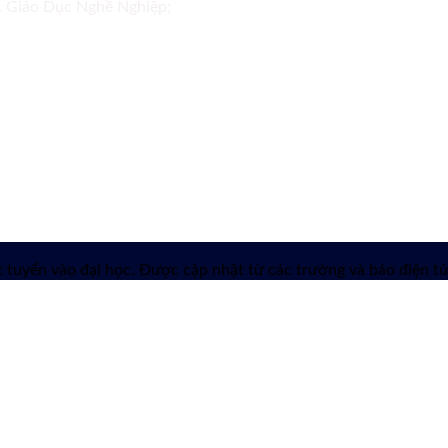
ục Giáo Dục Nghề Nghiệp;
 tuyển vào đại học. Được cập nhật từ các trường và báo điện tử 