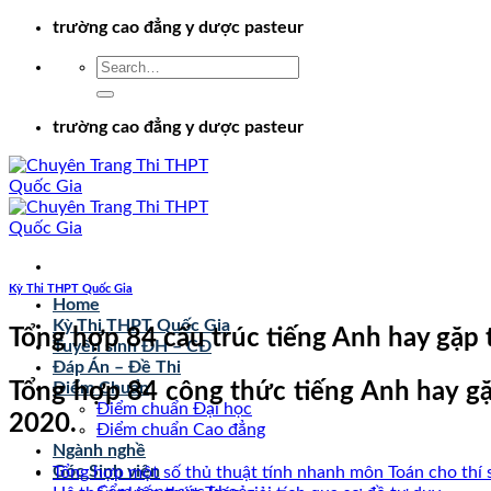
Chuyển
trường cao đẳng y dược pasteur
đến
nội
dung
trường cao đẳng y dược pasteur
Kỳ Thi THPT Quốc Gia
Home
Kỳ Thi THPT Quốc Gia
Tổng hợp 84 cấu trúc tiếng Anh hay gặp 
Tuyển sinh ĐH – CĐ
Đáp Án – Đề Thi
Tổng hợp 84 công thức tiếng Anh hay gặp 
Điểm Chuẩn
Điểm chuẩn Đại học
2020.
Điểm chuẩn Cao đẳng
Ngành nghề
Góc Sinh viên
Tổng hợp một số thủ thuật tính nhanh môn Toán cho thí 