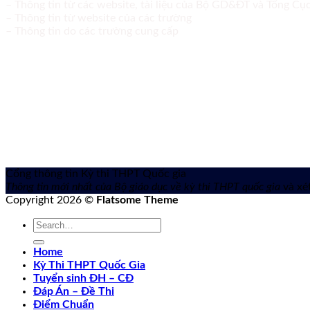
– Thông tin từ các website, tài liệu của Bộ GD&ĐT và Tổng C
– Thông tin từ website của các trường
– Thông tin do các trường cung cấp
Cổng thông tin Kỳ thi THPT Quốc gia
Thông tin mới nhất của Bộ giáo dục về kỳ thi THPT quốc gia
và xét
Copyright 2026 ©
Flatsome Theme
Home
Kỳ Thi THPT Quốc Gia
Tuyển sinh ĐH – CĐ
Đáp Án – Đề Thi
Điểm Chuẩn