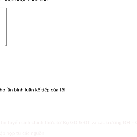
o lần bình luận kế tiếp của tôi.
 tin tuyển sinh chính thức từ Bộ GD & ĐT và các trường ĐH –
tập hợp từ các nguồn: