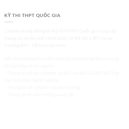
KỲ THI THPT QUỐC GIA
Chuyên trang thông tin Kỳ Thi THPT Quốc gia cung cấp
thông tin tuyển sinh chính thức từ Bộ GD & ĐT và các
trường ĐH – CĐ trên cả nước.
Nội dung thông tin tuyển sinh của các trường được chúng
tôi tập hợp từ các nguồn:
– Thông tin từ các website, tài liệu của Bộ GD&ĐT và Tổng
Cục Giáo Dục Nghề Nghiệp;
– Thông tin từ website của các trường
– Thông tin do các trường cung cấp