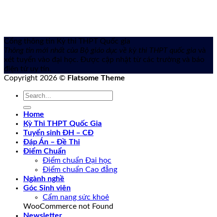
Cổng thông tin Kỳ thi THPT Quốc gia
Thông tin mới nhất của Bộ giáo dục về kỳ thi THPT quốc gia
và
xét tuyển vào đại học. Được cập nhật từ các trường và báo
điện tử uy tín.
Copyright 2026 ©
Flatsome Theme
Home
Kỳ Thi THPT Quốc Gia
Tuyển sinh ĐH – CĐ
Đáp Án – Đề Thi
Điểm Chuẩn
Điểm chuẩn Đại học
Điểm chuẩn Cao đẳng
Ngành nghề
Góc Sinh viên
Cẩm nang sức khoẻ
WooCommerce not Found
Newsletter