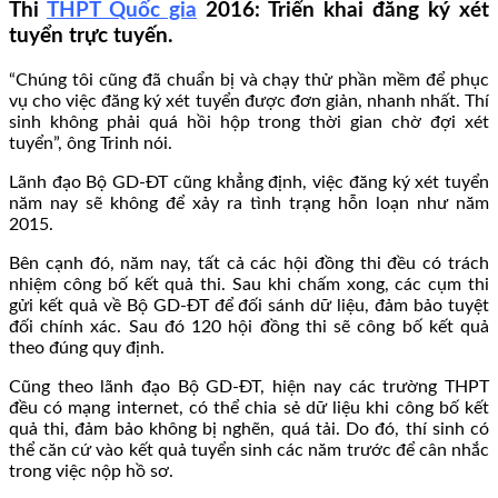
Thi
THPT Quốc gia
2016: Triển khai đăng ký xét
tuyển trực tuyến.
“Chúng tôi cũng đã chuẩn bị và chạy thử phần mềm để phục
vụ cho việc đăng ký xét tuyển được đơn giản, nhanh nhất. Thí
sinh không phải quá hồi hộp trong thời gian chờ đợi xét
tuyển”, ông Trinh nói.
Lãnh đạo Bộ GD-ĐT cũng khẳng định, việc đăng ký xét tuyển
năm nay sẽ không để xảy ra tình trạng hỗn loạn như năm
2015.
Bên cạnh đó, năm nay, tất cả các hội đồng thi đều có trách
nhiệm công bố kết quả thi. Sau khi chấm xong, các cụm thi
gửi kết quả về Bộ GD-ĐT để đối sánh dữ liệu, đảm bảo tuyệt
đối chính xác. Sau đó 120 hội đồng thi sẽ công bố kết quả
theo đúng quy định.
Cũng theo lãnh đạo Bộ GD-ĐT, hiện nay các trường THPT
đều có mạng internet, có thể chia sẻ dữ liệu khi công bố kết
quả thi, đảm bảo không bị nghẽn, quá tải. Do đó, thí sinh có
thể căn cứ vào kết quả tuyển sinh các năm trước để cân nhắc
trong việc nộp hồ sơ.