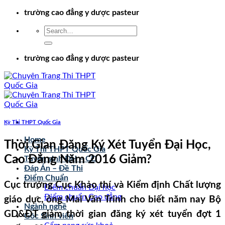
Chuyển
trường cao đẳng y dược pasteur
đến
nội
dung
trường cao đẳng y dược pasteur
Kỳ Thi THPT Quốc Gia
Home
Thời Gian Đăng Ký Xét Tuyển Đại Học,
Kỳ Thi THPT Quốc Gia
Cao Đẳng Năm 2016 Giảm?
Tuyển sinh ĐH – CĐ
Đáp Án – Đề Thi
Điểm Chuẩn
Cục trưởng Cục Khảo thí và Kiểm định Chất lượng
Điểm chuẩn Đại học
Điểm chuẩn Cao đẳng
giáo dục, ông Mai Văn Trinh cho biết năm nay Bộ
Ngành nghề
GD&ĐT giảm thời gian đăng ký xét tuyển đợt 1
Góc Sinh viên