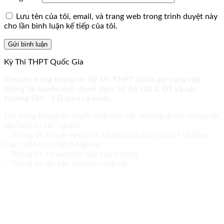
Lưu tên của tôi, email, và trang web trong trình duyệt này
cho lần bình luận kế tiếp của tôi.
Kỳ Thi THPT Quốc Gia
Chuyên trang thông tin Kỳ Thi THPT Quốc gia cung cấp
thông tin tuyển sinh chính thức từ Bộ GD & ĐT và các
trường ĐH – CĐ trên cả nước.
Nội dung thông tin tuyển sinh của các trường được chúng tôi
tập hợp từ các nguồn:
– Thông tin từ các website, tài liệu của Bộ GD&ĐT và Tổng
Cục Giáo Dục Nghề Nghiệp;
– Thông tin từ website của các trường
– Thông tin do các trường cung cấp