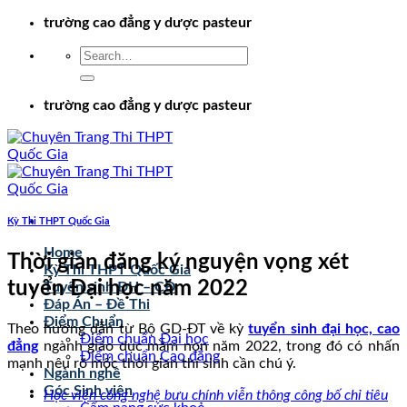
Chuyển
trường cao đẳng y dược pasteur
đến
nội
dung
trường cao đẳng y dược pasteur
Kỳ Thi THPT Quốc Gia
Home
Thời gian đăng ký nguyện vọng xét
Kỳ Thi THPT Quốc Gia
tuyển Đại học năm 2022
Tuyển sinh ĐH – CĐ
Đáp Án – Đề Thi
Điểm Chuẩn
Theo hướng dẫn từ Bộ GD-ĐT về kỳ
tuyển sinh đại học, cao
Điểm chuẩn Đại học
đẳng
ngành giáo dục mầm non năm 2022, trong đó có nhấn
Điểm chuẩn Cao đẳng
mạnh nêu rõ mốc thời gian thí sinh cần chú ý.
Ngành nghề
Góc Sinh viên
Học viện công nghệ bưu chính viễn thông công bố chỉ tiêu