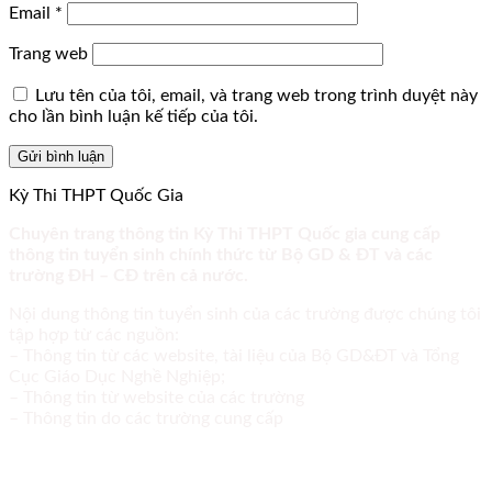
Email
*
Trang web
Lưu tên của tôi, email, và trang web trong trình duyệt này
cho lần bình luận kế tiếp của tôi.
Kỳ Thi THPT Quốc Gia
Chuyên trang thông tin Kỳ Thi THPT Quốc gia cung cấp
thông tin tuyển sinh chính thức từ Bộ GD & ĐT và các
trường ĐH – CĐ trên cả nước.
Nội dung thông tin tuyển sinh của các trường được chúng tôi
tập hợp từ các nguồn:
– Thông tin từ các website, tài liệu của Bộ GD&ĐT và Tổng
Cục Giáo Dục Nghề Nghiệp;
– Thông tin từ website của các trường
– Thông tin do các trường cung cấp