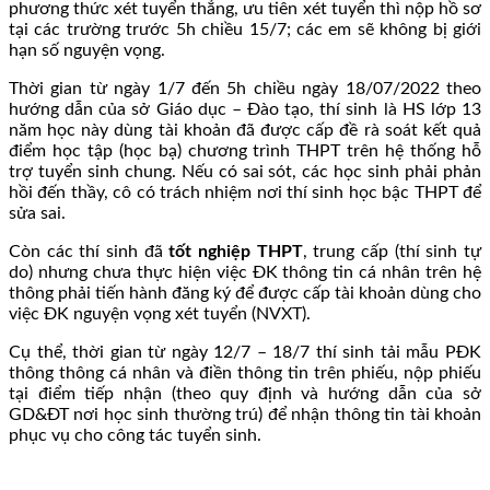
phương thức xét tuyển thẳng, ưu tiên xét tuyển thì nộp hồ sơ
tại các trường trước 5h chiều 15/7; các em sẽ không bị giới
hạn số nguyện vọng.
Thời gian từ ngày 1/7 đến 5h chiều ngày 18/07/2022 theo
hướng dẫn của sở Giáo dục – Đào tạo, thí sinh là HS lớp 13
năm học này dùng tài khoản đã được cấp đề rà soát kết quả
điểm học tập (học bạ) chương trình THPT trên hệ thống hỗ
trợ tuyển sinh chung. Nếu có sai sót, các học sinh phải phản
hồi đến thầy, cô có trách nhiệm nơi thí sinh học bậc THPT để
sửa sai.
Còn các thí sinh đã
tốt nghiệp THPT
, trung cấp (thí sinh tự
do) nhưng chưa thực hiện việc ĐK thông tin cá nhân trên hệ
thông phải tiến hành đăng ký để được cấp tài khoản dùng cho
việc ĐK nguyện vọng xét tuyển (NVXT).
Cụ thể, thời gian từ ngày 12/7 – 18/7 thí sinh tải mẫu PĐK
thông thông cá nhân và điền thông tin trên phiếu, nộp phiếu
tại điểm tiếp nhận (theo quy định và hướng dẫn của sở
GD&ĐT nơi học sinh thường trú) để nhận thông tin tài khoản
phục vụ cho công tác tuyển sinh.