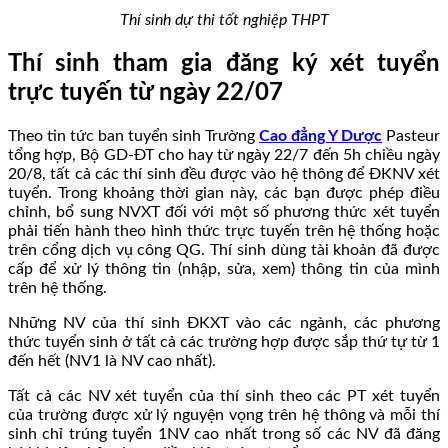
Thí sinh dự thi tốt nghiệp THPT
Thí sinh tham gia đăng ký xét tuyển
trực tuyến từ ngày 22/07
Theo tin tức ban tuyển sinh Trường
Cao đẳng Y Dược
Pasteur
tổng hợp, Bộ GD-ĐT cho hay từ ngày 22/7 đến 5h chiều ngày
20/8, tất cả các thí sinh đều được vào hệ thông để ĐKNV xét
tuyển. Trong khoảng thời gian này, các bạn được phép điều
chỉnh, bổ sung NVXT đối với một số phương thức xét tuyển
phải tiến hành theo hình thức trực tuyến trên hệ thống hoặc
trên cổng dịch vụ công QG. Thí sinh dùng tài khoản đã được
cấp để xử lý thông tin (nhập, sửa, xem) thông tin của mình
trên hệ thống.
Những NV của thí sinh ĐKXT vào các ngành, các phương
thức tuyển sinh ở tất cả các trường hợp được sắp thứ tự từ 1
đến hết (NV1 là NV cao nhất).
Tất cả các NV xét tuyển của thí sinh theo các PT xét tuyển
của trường được xử lý nguyện vọng trên hệ thông và mỗi thí
sinh chỉ trúng tuyển 1NV cao nhất trong số các NV đã đăng