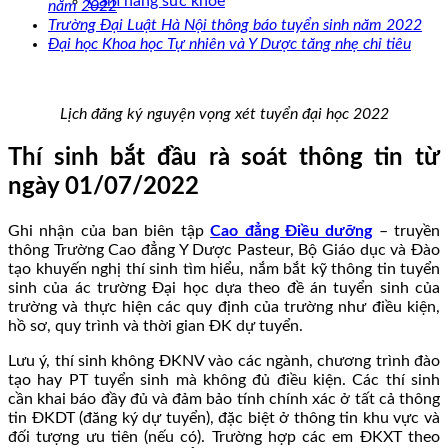
Cẩm nang sức khoẻ
năm 2022
Trường Đại Luật Hà Nội thông báo tuyển sinh năm 2022
Đại học Khoa học Tự nhiên và Y Dược tăng nhẹ chỉ tiêu
Lịch đăng ký nguyện vọng xét tuyển đại học 2022
Thí sinh bắt đầu rà soát thông tin từ
ngày 01/07/2022
Ghi nhận của ban biên tập
Cao đẳng Điều dưỡng
– truyền
thông Trường Cao đẳng Y Dược Pasteur, Bộ Giáo dục và Đào
tạo khuyến nghị thí sinh tìm hiểu, nắm bắt kỹ thông tin tuyển
sinh của ác trường Đại học dựa theo đề án tuyển sinh của
trường và thực hiện các quy định của trường như điều kiện,
hồ sơ, quy trình và thời gian ĐK dự tuyển.
Lưu ý, thí sinh không ĐKNV vào các ngành, chương trình đào
tạo hay PT tuyển sinh mà không đủ điều kiện. Các thí sinh
cần khai báo đầy đủ và đảm bảo tính chính xác ở tất cả thông
tin ĐKDT (đăng ký dự tuyển), đặc biệt ở thông tin khu vực và
đối tượng ưu tiên (nếu có). Trường hợp các em ĐKXT theo