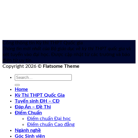
Cổng thông tin Kỳ thi THPT Quốc gia
Thông tin mới nhất của Bộ giáo dục về kỳ thi THPT quốc gia
và
xét tuyển vào đại học. Được cập nhật từ các trường và báo
điện tử uy tín.
Copyright 2026 ©
Flatsome Theme
Home
Kỳ Thi THPT Quốc Gia
Tuyển sinh ĐH – CĐ
Đáp Án – Đề Thi
Điểm Chuẩn
Điểm chuẩn Đại học
Điểm chuẩn Cao đẳng
Ngành nghề
Góc Sinh viên