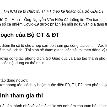
TPHCM sẽ tổ chức thi THPT theo kế hoạch của Bộ GD&ĐT
ồ Chí Minh – Ông Nguyễn Văn Hiếu đã thông tin đến báo chí s
 số ca nhiễm Covid-19 được phát hiện mỗi ngày vẫn gia tăng t
hoạch của Bộ GT & ĐT
 điểm thi sẽ tổ chức họp cán bộ tham gia công tác coi thi. Vào 
 thi và lịch thi. Thí sinh sẽ tham gia thi các bài thi theo đăng k
ường công tác phòng dịch, Sở Giáo dục và Đào tạo thành phố 
i các nội dung cụ thể như:
 tập đông người;
vực phong tỏa, cách ly hoặc thuộc diện F0, F1, F2 theo phân lo
inh tham gia thi
t lên thành phố về việc tổ chức xét nghiệm cho toàn bộ thí sinh 