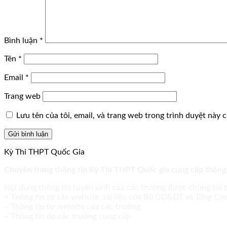
Bình luận
*
Tên
*
Email
*
Trang web
Lưu tên của tôi, email, và trang web trong trình duyệt này ch
Kỳ Thi THPT Quốc Gia
Chuyên trang thông tin Kỳ Thi THPT Quốc gia cung cấp thông
Nội dung thông tin tuyển sinh của các trường được chúng tôi 
– Thông tin từ các website, tài liệu của Bộ GD&ĐT và Tổng C
– Thông tin từ website của các trường
– Thông tin do các trường cung cấp