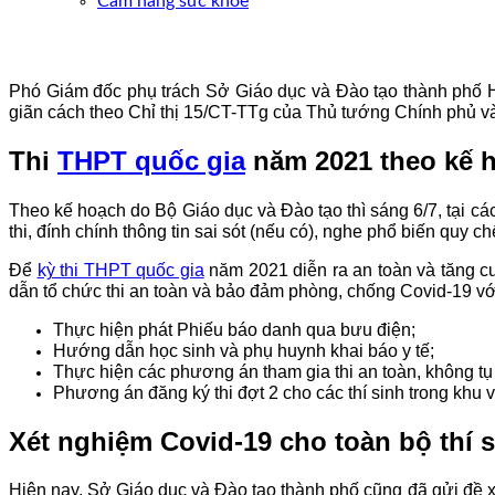
Cẩm nang sức khoẻ
Phó Giám đốc phụ trách Sở Giáo dục và Đào tạo thành phố H
giãn cách theo Chỉ thị 15/CT-TTg của Thủ tướng Chính phủ và
Thi
THPT quốc gia
năm 2021 theo kế 
Theo kế hoạch do Bộ Giáo dục và Đào tạo thì sáng 6/7, tại các
thi, đính chính thông tin sai sót (nếu có), nghe phổ biến quy chế
Để
kỳ thi THPT quốc gia
năm 2021 diễn ra an toàn và tăng c
dẫn tổ chức thi an toàn và bảo đảm phòng, chống Covid-19 vớ
Thực hiện phát Phiếu báo danh qua bưu điện;
Hướng dẫn học sinh và phụ huynh khai báo y tế;
Thực hiện các phương án tham gia thi an toàn, không tụ
Phương án đăng ký thi đợt 2 cho các thí sinh trong khu 
Xét nghiệm Covid-19 cho toàn bộ thí s
Hiện nay, Sở Giáo dục và Đào tạo thành phố cũng đã gửi đề xuấ