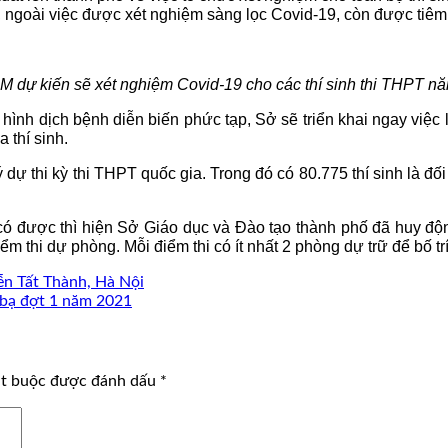
, ngoài việc được xét nghiệm sàng lọc Covid-19, còn được tiêm
M dự kiến sẽ xét nghiệm Covid-19 cho các thí sinh thi THPT n
 hình dịch bệnh diễn biến phức tạp, Sở sẽ triển khai ngay việc 
 thí sinh.
dự thi kỳ thi THPT quốc gia. Trong đó có 80.775 thí sinh là đố
ó được thì hiện Sở Giáo dục và Đào tạo thành phố đã huy động 
m thi dự phòng. Mỗi điểm thi có ít nhất 2 phòng dự trữ để bố trí 
ễn Tất Thành, Hà Nội
bạ đợt 1 năm 2021
ắt buộc được đánh dấu
*