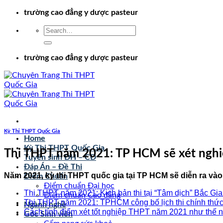
Chuyển
trường cao đẳng y dược pasteur
đến
nội
dung
trường cao đẳng y dược pasteur
Kỳ Thi THPT Quốc Gia
Home
Kỳ Thi THPT Quốc Gia
Thi THPT năm 2021: TP HCM sẽ xét nghiệ
Tuyển sinh ĐH – CĐ
Đáp Án – Đề Thi
Năm 2021, kỳ thi THPT quốc gia tại TP HCM sẽ diễn ra vào 
Điểm Chuẩn
Điểm chuẩn Đại học
Thi THPT năm 2021: Kịch bản thi tại “Tâm dịch” Bắc Gi
Điểm chuẩn Cao đẳng
Thi THPT năm 2021: TPHCM công bố lịch thi chính thứ
Ngành nghề
Cách tính điểm xét tốt nghiệp THPT năm 2021 như thế 
Góc Sinh viên