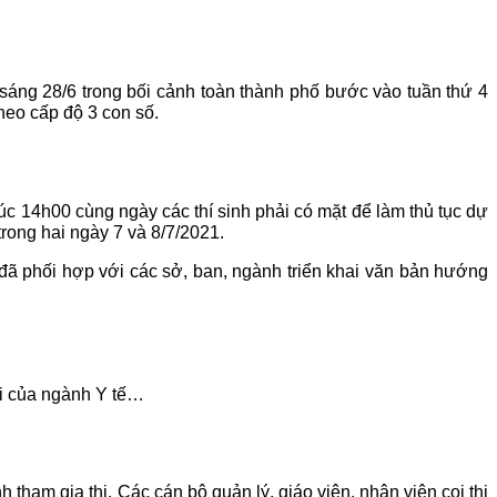
áng 28/6 trong bối cảnh toàn thành phố bước vào tuần thứ 4
heo cấp độ 3 con số.
lúc 14h00 cùng ngày các thí sinh phải có mặt để làm thủ tục dự
ý trong hai ngày 7 và 8/7/2021.
đã phối hợp với các sở, ban, ngành triển khai văn bản hướng
ại của ngành Y tế…
tham gia thi. Các cán bộ quản lý, giáo viên, nhân viên coi thi