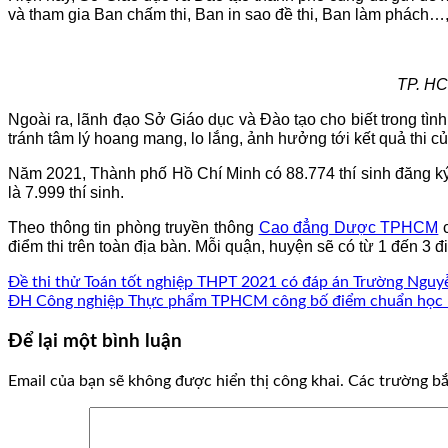
và tham gia Ban chấm thi, Ban in sao đề thi, Ban làm phách…
TP. HC
Ngoài ra, lãnh đạo Sở Giáo dục và Đào tạo cho biết trong
tình
tránh tâm lý hoang mang, lo lắng, ảnh hưởng tới kết quả thi của
Năm 2021, Thành phố Hồ Chí Minh có 88.774 thí sinh đăng ký 
là 7.999 thí sinh.
Theo thông tin phòng truyền thông
Cao đẳng Dược TPHCM
c
điểm thi trên toàn địa bàn. Mỗi quận, huyện sẽ có từ 1 đến 3 điể
Đề thi thử Toán tốt nghiệp THPT 2021 có đáp án Trường Nguy
ĐH Công nghiệp Thực phẩm TPHCM công bố điểm chuẩn học 
Để lại một bình luận
Email của bạn sẽ không được hiển thị công khai.
Các trường b