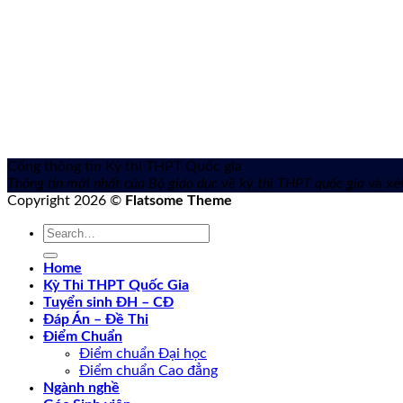
Cổng thông tin Kỳ thi THPT Quốc gia
Thông tin mới nhất của Bộ giáo dục về kỳ thi THPT quốc gia
và xét
Copyright 2026 ©
Flatsome Theme
Home
Kỳ Thi THPT Quốc Gia
Tuyển sinh ĐH – CĐ
Đáp Án – Đề Thi
Điểm Chuẩn
Điểm chuẩn Đại học
Điểm chuẩn Cao đẳng
Ngành nghề