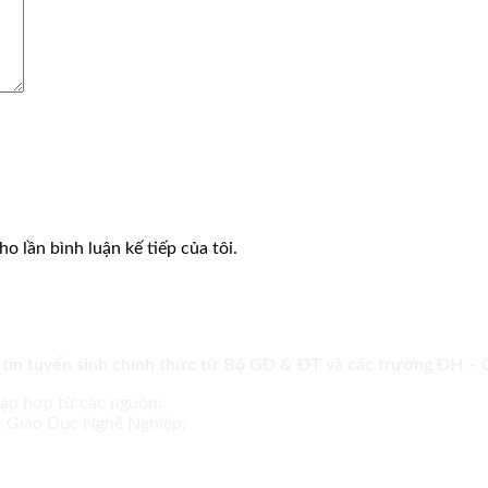
o lần bình luận kế tiếp của tôi.
 tin tuyển sinh chính thức từ Bộ GD & ĐT và các trường ĐH –
tập hợp từ các nguồn:
ục Giáo Dục Nghề Nghiệp;