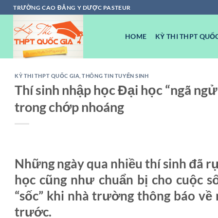
Chuyển
TRƯỜNG CAO ĐẲNG Y DƯỢC PASTEUR
đến
nội
HOME
KỲ THI THPT QUỐC
dung
KỲ THI THPT QUỐC GIA
,
THÔNG TIN TUYỂN SINH
Thí sinh nhập học Đại học “ngã ngử
trong chớp nhoáng
Những ngày qua nhiều thí sinh đã rụ
học cũng như chuẩn bị cho cuộc số
“sốc” khi nhà trường thông báo về
trước.