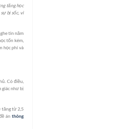
ờng tăng học
ự bị sốc, vì
nghe tin năm
học tốn kém,
m học phí và
hủ. Có điều,
 giác như bị
 tăng từ 2,5
 đề án
thông