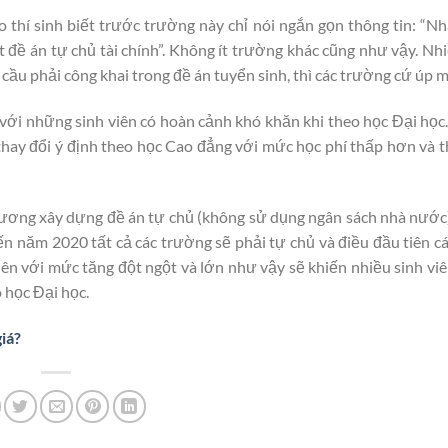
 thí sinh biết trước trường này chỉ nói ngắn gọn thông tin: “N
 án tự chủ tài chính”. Không ít trường khác cũng như vậy. Nhi
u cầu phải công khai trong đề án tuyển sinh, thì các trường cứ úp 
 với những sinh viên có hoàn cảnh khó khăn khi theo học Đại học
thay đổi ý định theo học Cao đẳng với mức học phí thấp hơn và t
trương xây dựng đề án tự chủ (không sử dụng ngân sách nhà nướ
ến năm 2020 tất cả các trường sẽ phải tự chủ và điều đầu tiên c
iên với mức tăng đột ngột và lớn như vậy sẽ khiến nhiều sinh viên
 học Đại học.
iá?