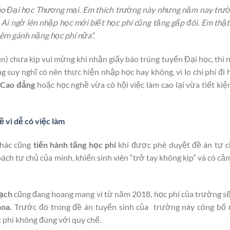
vào Đại học Thương mại. Em thích trường này nhưng năm nay trư
Ai ngờ lên nhập học mới biết học phí cũng tăng gấp đôi. Em thật s
thêm gánh nặng học phí nữa”.
 chưa kịp vui mừng khi nhận giấy báo trúng tuyển Đại học, thì 
suy nghĩ có nên thực hiện nhập học hay không, vì lo chi phí đi 
 Cao đẳng
hoặc học nghề vừa cô hội việc làm cao lại vừa tiết kiệ
 vì dễ có việc làm
khác cũng
tiến hành tăng học phí
khi được phê duyệt đề án tự c
h tự chủ của mình, khiến sinh viên “trở tay không kịp” và có cảm
ạch
cũng đang hoang mang vì từ năm 2018, học phí của trường sẽ
hoa.
Trước đó trong đề án tuyển sinh của trường này công bố
phí không đúng với quy chế.