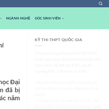
NGÀNH NGHỀ
GÓC SINH VIÊN
KỲ THI THPT QUỐC GIA
hí
Chuyên trang thông tin Kỳ Thi THPT
Quốc gia cung cấp thông tin tuyển sinh
chính thức từ Bộ GD & ĐT và các
trường ĐH – CĐ trên cả nước.
học Đại
Nội dung thông tin tuyển sinh của các
trường được chúng tôi tập hợp từ các
m đã bị
nguồn:
các năm
– Thông tin từ các website, tài liệu của
Bộ GD&ĐT và Tổng Cục Giáo Dục Nghề