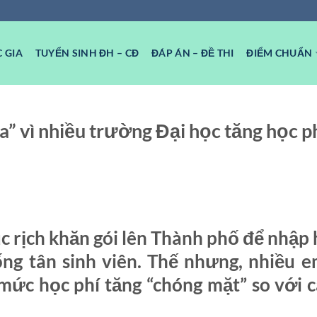
 GIA
TUYỂN SINH ĐH – CĐ
ĐÁP ÁN – ĐỀ THI
ĐIỂM CHUẨN
a” vì nhiều trường Đại học tăng học p
c rịch khăn gói lên Thành phố để nhập 
ng tân sinh viên. Thế nhưng, nhiều e
 mức học phí tăng “chóng mặt” so với 