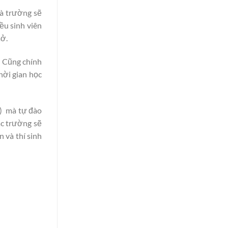
hà trường sẽ
ều sinh viên
mở.
. Cũng chính
hời gian học
c) mà tự đào
ác trường sẽ
 và thí sinh