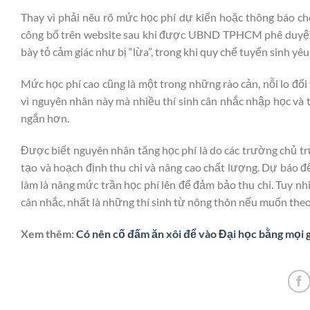
Thay vì phải nêu rõ mức học phí dự kiến hoặc thông báo cho
công bố trên website sau khi được UBND TPHCM phê duyệt đề
bày tỏ cảm giác như bị “lừa”, trong khi quy chế tuyển sinh yê
Mức học phí cao cũng là một trong những rào cản, nỗi lo đối
vì nguyên nhân này mà nhiều thí sinh cân nhắc nhập học và 
ngắn hơn.
Được biết nguyên nhân tăng học phí là do các trường chủ 
tạo và hoạch định thu chi và nâng cao chất lượng. Dự báo đ
làm là nâng mức trần học phí lên để đảm bảo thu chi. Tuy nh
cân nhắc, nhất là những thí sinh từ nông thôn nếu muốn theo
Xem thêm:
Có nên cố đấm ăn xôi để vào Đại học bằng mọi g