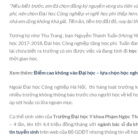
“Nếu biết trước, em đã chọn đăng ký nguyện vọng ưu tiên 
phí, nên chọn Đại học Công nghiệp vì nghĩ học phí thấp hơn. 
nhà em cũng không khá giả. Tiền ăn, tiền trọ đắt đỏ, nay lại 
Tương tự như Thu Trang , bạn Nguyễn Thành Tuấn (Hưng Yên)
học 2017-2018, Đại học Công nghiệp tăng học phí. Tuấn đang 
lại chưa biết ra trường có xin được việc và đang tính đi
học
thời gian học.
Xem thêm:
Điểm cao không vào Đại học – lựa chọn học nghề
Ngoài Đại học Công nghiệp Hà Nội, thì hàng loạt trường 
nhiều trường không thông báo trước cho người học về kế hoạc
úp sọt hoặc cú lừa ngoạn mục.
Cụ thể sinh viên của
Trường Đại học Y khoa Phạm Ngọc Th
– 4 lần, lên tới 4,4 triệu đồng/tháng với
ngành bác sĩ đa k
tin tuyển sinh
trên web của Bộ GDĐT nhưng thông tin về học 