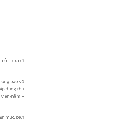
p mờ chưa rõ
thông báo về
 áp dụng thu
h viên/năm –
oạn mục, bạn