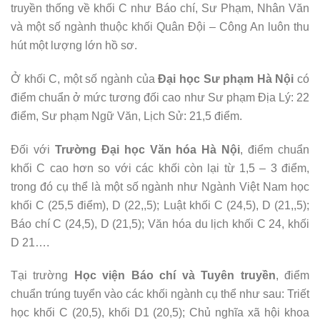
truyền thống về khối C như Báo chí, Sư Phạm, Nhân Văn
và một số ngành thuộc khối Quân Đội – Công An luôn thu
hút một lượng lớn hồ sơ.
Ở khối C, một số ngành của
Đại học Sư phạm Hà Nội
có
điểm chuẩn ở mức tương đối cao như Sư phạm Địa Lý: 22
điểm, Sư phạm Ngữ Văn, Lịch Sử: 21,5 điểm.
Đối với
Trường Đại học Văn hóa Hà Nội
, điểm chuẩn
khối C cao hơn so với các khối còn lại từ 1,5 – 3 điểm,
trong đó cụ thể là một số ngành như Ngành Việt Nam học
khối C (25,5 điểm), D (22,,5); Luật khối C (24,5), D (21,,5);
Báo chí C (24,5), D (21,5); Văn hóa du lịch khối C 24, khối
D 21….
Tại trường
Học viện Báo chí và Tuyên truyền
, điểm
chuẩn trúng tuyển vào các khối ngành cụ thể như sau: Triết
học khối C (20,5), khối D1 (20,5); Chủ nghĩa xã hội khoa