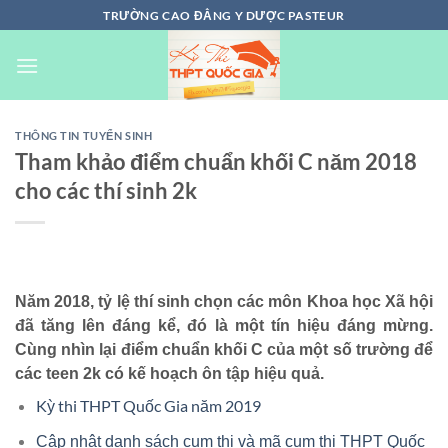
Chuyển
TRƯỜNG CAO ĐẲNG Y DƯỢC PASTEUR
đến
nội
dung
THÔNG TIN TUYỂN SINH
Tham khảo điểm chuẩn khối C năm 2018
cho các thí sinh 2k
Năm 2018, tỷ lệ thí sinh chọn các môn Khoa học Xã hội
đã tăng lên đáng kể, đó là một tín hiệu đáng mừng.
Cùng nhìn lại điểm chuẩn khối C của một số trường để
các teen 2k có kế hoạch ôn tập hiệu quả.
Kỳ thi THPT Quốc Gia năm 2019
Cập nhật danh sách cụm thi và mã cụm thi THPT Quốc