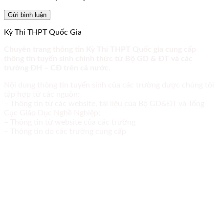
Kỳ Thi THPT Quốc Gia
Chuyên trang thông tin Kỳ Thi THPT Quốc gia cung cấp
thông tin tuyển sinh chính thức từ Bộ GD & ĐT và các
trường ĐH – CĐ trên cả nước.
Nội dung thông tin tuyển sinh của các trường được chúng tôi
tập hợp từ các nguồn:
– Thông tin từ các website, tài liệu của Bộ GD&ĐT và Tổng
Cục Giáo Dục Nghề Nghiệp;
– Thông tin từ website của các trường
– Thông tin do các trường cung cấp