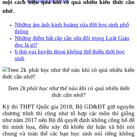
Cẩm nang sức khoẻ
một cách hiệu quả khi có quá nhiều kiến thức cần
nhớ.
Những ám ảnh kinh hoàng của đời học sinh phổ
thông
Những điểm bất cập cần sửa đổi trong Luật Giáo
dục là gì?
6 thú vui huyền thoại không thể thiếu thời học
sinh
Teen 2k phải học như thế nào khi có quá nhiều kiến
thức cần nhớ?
Kỳ thi THPT Quốc gia 2018, Bộ GD&ĐT giữ nguyên
chương trình thi cũng như tổ hợp các môn thi giống
như năm 2017 nên Bộ đã quyết định không công bố đề
thi minh họa, điều này đã khiến dư luận xã hội nói
chung và toàn thể các bạn học sinh nói riêng không