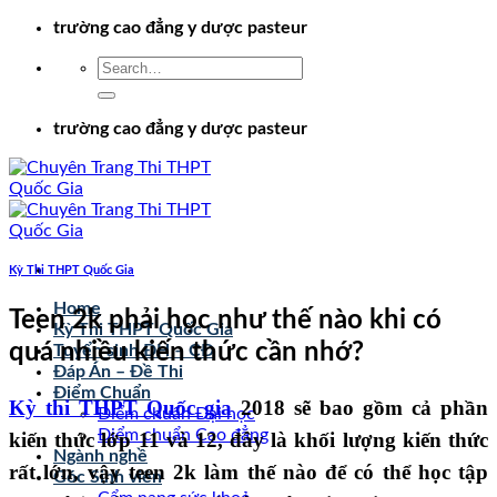
Chuyển
trường cao đẳng y dược pasteur
đến
nội
dung
trường cao đẳng y dược pasteur
Kỳ Thi THPT Quốc Gia
Home
Teen 2k phải học như thế nào khi có
Kỳ Thi THPT Quốc Gia
quá nhiều kiến thức cần nhớ?
Tuyển sinh ĐH – CĐ
Đáp Án – Đề Thi
Điểm Chuẩn
Kỳ thi THPT Quốc gia
2018 sẽ bao gồm cả phần
Điểm chuẩn Đại học
Điểm chuẩn Cao đẳng
kiến thức lớp 11 và 12, đây là khối lượng kiến thức
Ngành nghề
rất lớn, vậy teen 2k làm thế nào để có thể học tập
Góc Sinh viên