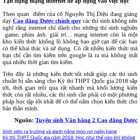
Tận dụng mạng internet để áp dụng vào việc học
Theo quan điểm của cô Nguyễn Thị Diệu đang giảng
dạy
Cao đẳng Dược chính quy
các thí sinh không nên
nghĩ rằng internet chỉ dành cho những thí sinh nghiện
game, phim ảnh. giải trí… mạng internet còn là một
kho kiến thức khổng lồ không bao giờ cạn để các bạn
có thể khai thác và sử dụng. Có rất nhiều kiến thức mà
bạn chỉ cần tìm kiếm trên google là ra mà không mất
quá nhiều thời gian tìm kiếm.
Trên đây là những kiến thức tốt nhất giúp các thí sinh
chuẩn bị sẵn sàng cho Kỳ thi THPT Quốc gia 2018 sắp
tới, thời gian trôi qua rất nhanh mà khối lượng kiến
thức còn rất nhiều, các thí sinh cần phải có một phương
pháp học tập tốt nhất để có thể nắm chọn kiến thức cho
bản thân mình.
Nguồn:
Tuyển sinh Văn bằng 2 Cao đẳng Dược
Sinh viên ra trường và gánh nặng món nợ ngân hàng
Kỳ thi THPT Quốc gia năm 2018: Học như thế nào khi không