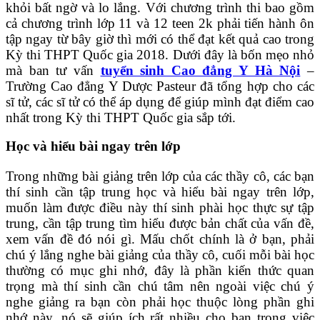
khỏi bất ngờ và lo lắng. Với chương trình thi bao gồm
cả chương trình lớp 11 và 12 teen 2k phải tiến hành ôn
tập ngay từ bây giờ thì mới có thể đạt kết quả cao trong
Kỳ thi THPT Quốc gia 2018. Dưới đây là bốn mẹo nhỏ
mà ban tư vấn
tuyển sinh Cao đẳng Y Hà Nội
–
Trường Cao đẳng Y Dược Pasteur đã tổng hợp cho các
sĩ tử, các sĩ tử có thể áp dụng để giúp mình đạt điểm cao
nhất trong Kỳ thi THPT Quốc gia sắp tới.
Học và hiểu bài ngay trên lớp
Trong những bài giảng trên lớp của các thầy cô, các bạn
thí sinh cần tập trung học và hiểu bài ngay trên lớp,
muốn làm được điều này thí sinh phài học thực sự tập
trung, cần tập trung tìm hiểu được bản chất của vấn đề,
xem vấn đề đó nói gì. Mấu chốt chính là ở bạn, phải
chú ý lắng nghe bài giảng của thầy cô, cuối mỗi bài học
thường có mục ghi nhớ, đây là phần kiến thức quan
trọng mà thí sinh cần chú tâm nên ngoài việc chú ý
nghe giảng ra bạn còn phải học thuộc lòng phần ghi
nhớ này, nó sẽ giúp ích rất nhiều cho bạn trong việc