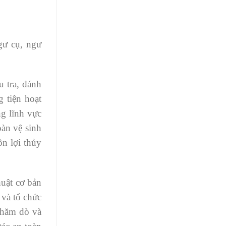
gư cụ, ngư
u tra, đánh
 tiện hoạt
ng lĩnh vực
oàn vệ sinh
n lợi thủy
huật cơ bản
 và tổ chức
 thăm dò và