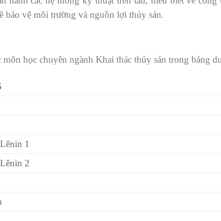
n hành các hệ thống kỹ thuật trên tàu, hiểu biết về công 
ề bảo vệ môi trường và nguồn lợi thủy sản.
c môn học chuyên ngành Khai thác thủy sản trong bảng dư
G
Lênin 1
Lênin 2
m