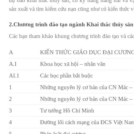
dự báo khai thác thủy sản, có kỹ năng hàng hải và vậ
sản xuất và tìm kiếm cứu nạn cũng như có kiến thức v
2.Chương trình đào tạo ngành Khai thác thủy sản
Các bạn tham khảo khung chương trình đào tạo và cá
A
KIẾN THỨC GIÁO DỤC ĐẠI CƯƠN
A.I
Khoa học xã hội – nhân văn
AI.1
Các học phần bắt buộc
1
Những nguyên lý cơ bản của CN Mác – 
2
Những nguyên lý cơ bản của CN Mác – 
3
Tư tưởng Hồ Chí Minh
4
Đường lối cách mạng của ĐCS Việt Na
5
Pháp luật đại cương