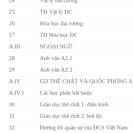
24
Vật lý đại cương
25
TH Vật lý ĐC
26
Hóa học đại cương
27
TH Hóa học ĐC
A.III
NGOẠI NGỮ
28
Anh văn A2.1
29
Anh văn A2.2
A.IV
GD THỂ CHẤT VÀ QUỐC PHÒNG 
A.IV.1
Các học phần bắt buộc
30
Giáo dục thể chất 1: điền kinh
31
Giáo dục thể chất 2: bơi lội
32
Đường lối quân sự của ĐCS Việt Nam