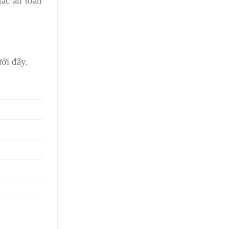
tác an toàn
ới đây.