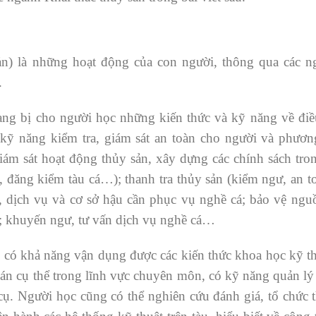
sản) là những hoạt động của con người, thông qua các n
.
ang bị cho người học những kiến thức và kỹ năng về điề
kỹ năng kiểm tra, giám sát an toàn cho người và phương
ám sát hoạt động thủy sản, xây dựng các chính sách tro
, đăng kiểm tàu cá…); thanh tra thủy sản (kiểm ngư, an t
 dịch vụ và cơ sở hậu cần phục vụ nghề cá; bảo vệ nguồ
á; khuyến ngư, tư vấn dịch vụ nghề cá…
ẽ có khả năng vận dụng được các kiến thức khoa học kỹ t
 toán cụ thể trong lĩnh vực chuyên môn, có kỹ năng quản lý
ư cụ. Người học cũng có thể nghiên cứu đánh giá, tổ chức