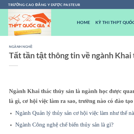
Chuyển
TRƯỜNG CAO ĐẲNG Y DƯỢC PASTEUR
đến
nội
HOME
KỲ THI THPT QUỐC
dung
NGÀNH NGHỀ
Tất tần tật thông tin về ngành Khai
Ngành Khai thác thủy sản là ngành học được qua
là gì, cơ hội việc làm ra sao, trường nào có đào t
Ngành Quản lý thủy sản cơ hội việc làm như thế n
Ngành Công nghệ chế biến thủy sản là gì?