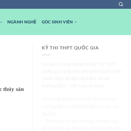
NGÀNH NGHỀ
GÓC SINH VIÊN
KỲ THI THPT QUỐC GIA
Chuyên trang thông tin Kỳ Thi THPT
Quốc gia cung cấp thông tin tuyển sinh
chính thức từ Bộ GD & ĐT và các
trường ĐH – CĐ trên cả nước.
c thủy sản
Nội dung thông tin tuyển sinh của các
trường được chúng tôi tập hợp từ các
nguồn:
– Thông tin từ các website, tài liệu của
Bộ GD&ĐT và Tổng Cục Giáo Dục Nghề