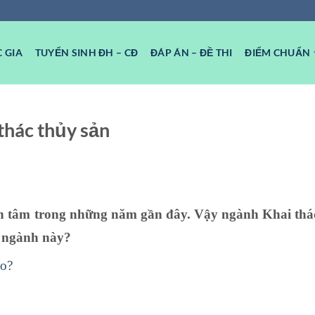
 GIA
TUYỂN SINH ĐH – CĐ
ĐÁP ÁN – ĐỀ THI
ĐIỂM CHUẨN
 thác thủy sản
n tâm trong những năm gần đây. Vậy ngành Khai thá
ạo ngành này?
ào?