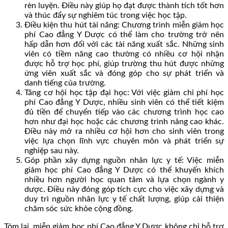
rèn luyện. Điều này giúp họ đạt được thành tích tốt hơn
và thúc đẩy sự nghiêm túc trong việc học tập.
Điều kiện thu hút tài năng: Chương trình miễn giảm học
phí Cao đẳng Y Dược có thể làm cho trường trở nên
hấp dẫn hơn đối với các tài năng xuất sắc. Những sinh
viên có tiềm năng cao thường có nhiều cơ hội nhận
được hỗ trợ học phí, giúp trường thu hút được những
ứng viên xuất sắc và đóng góp cho sự phát triển và
danh tiếng của trường.
Tăng cơ hội học tập đại học: Với việc giảm chi phí học
phí Cao đẳng Y Dược, nhiều sinh viên có thể tiết kiệm
đủ tiền để chuyển tiếp vào các chương trình học cao
hơn như đại học hoặc các chương trình nâng cao khác.
Điều này mở ra nhiều cơ hội hơn cho sinh viên trong
việc lựa chọn lĩnh vực chuyên môn và phát triển sự
nghiệp sau này.
Góp phần xây dựng nguồn nhân lực y tế: Việc miễn
giảm học phí Cao đẳng Y Dược có thể khuyến khích
nhiều hơn người học quan tâm và lựa chọn ngành y
dược. Điều này đóng góp tích cực cho việc xây dựng và
duy trì nguồn nhân lực y tế chất lượng, giúp cải thiện
chăm sóc sức khỏe cộng đồng.
Tóm lại, miễn giảm học phí Cao đẳng Y Dược không chỉ hỗ trợ