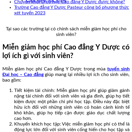
Cẩm nang sức khoẻ
Chuyên khối D có học Cao đẳng Y Dược được không?
Trường Cao đẳng Y Dược Pasteur công bố phương thức
xét tuyển 2023
Tại sao các trường lại có chính sách miễn giảm học phí cho
sinh viên?
Miễn giảm học phí Cao đẳng Y Dược có
lợi ích gì với sinh viên?
Miễn giảm học phí Cao đẳng Y Dược trong mùa
tuyển sinh
Đại học – Cao đẳng
giúp mang lại nhiều lợi ích cho sinh viên,
bao gồm:
Tiết kiệm tài chính: Miễn giảm học phí giúp giảm gánh
nặng tài chính đối với sinh viên và gia đình, giúp họ tiết
kiệm được một phần chi phí học tập. Điều này đặc biệt
hữu ích đối với những sinh viên có hoàn cảnh kinh tế
khó khăn, giúp họ tiếp cận được giáo dục chất lượng
cao hơn.
Khuyến khích học tập: Việc miễn giảm học phí có thể là
động lực lớn đối với sinh viên cống hiến cho học tập và