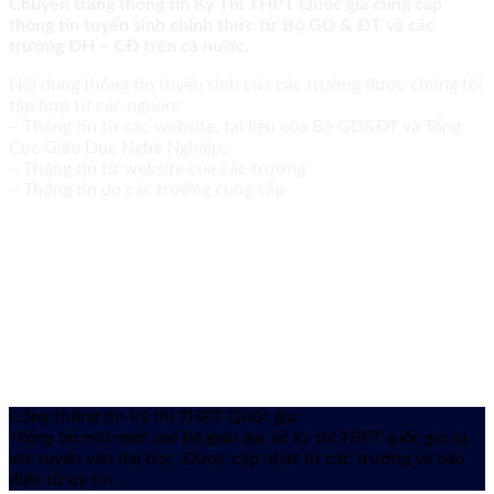
Chuyên trang thông tin Kỳ Thi THPT Quốc gia cung cấp
thông tin tuyển sinh chính thức từ Bộ GD & ĐT và các
trường ĐH – CĐ trên cả nước.
Nội dung thông tin tuyển sinh của các trường được chúng tôi
tập hợp từ các nguồn:
– Thông tin từ các website, tài liệu của Bộ GD&ĐT và Tổng
Cục Giáo Dục Nghề Nghiệp;
– Thông tin từ website của các trường
– Thông tin do các trường cung cấp
Cổng thông tin Kỳ thi THPT Quốc gia
Thông tin mới nhất của Bộ giáo dục về kỳ thi THPT quốc gia
và
xét tuyển vào đại học. Được cập nhật từ các trường và báo
điện tử uy tín.