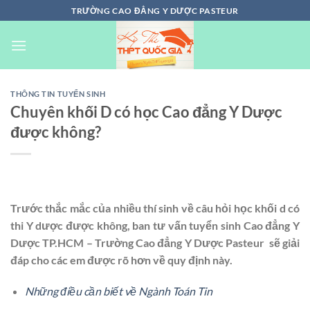
Chuyển
TRƯỜNG CAO ĐẲNG Y DƯỢC PASTEUR
đến
nội
dung
THÔNG TIN TUYỂN SINH
Chuyên khối D có học Cao đẳng Y Dược
được không?
Trước thắc mắc của nhiều thí sinh về câu hỏi học khối d có
thi Y dược được không, ban tư vấn tuyển sinh Cao đẳng Y
Dược TP.HCM – Trường Cao đẳng Y Dược Pasteur sẽ giải
đáp cho các em được rõ hơn về quy định này.
Những điều cần biết về Ngành Toán Tin