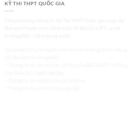
KỲ THI THPT QUỐC GIA
Chuyên trang thông tin Kỳ Thi THPT Quốc gia cung cấp
thông tin tuyển sinh chính thức từ Bộ GD & ĐT và các
trường ĐH – CĐ trên cả nước.
Nội dung thông tin tuyển sinh của các trường được chúng
tôi tập hợp từ các nguồn:
– Thông tin từ các website, tài liệu của Bộ GD&ĐT và Tổng
Cục Giáo Dục Nghề Nghiệp;
– Thông tin từ website của các trường
– Thông tin do các trường cung cấp