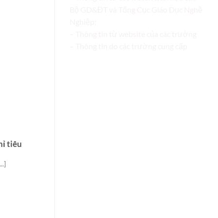
Bộ GD&ĐT và Tổng Cục Giáo Dục Nghề
Nghiệp;
– Thông tin từ website của các trường
– Thông tin do các trường cung cấp
ỉ tiêu
.]