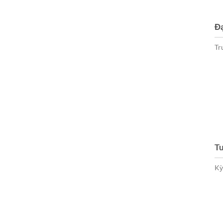
Đạ
Tr
Tu
Kỳ