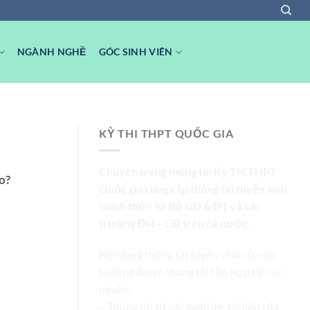
NGÀNH NGHỀ
GÓC SINH VIÊN
KỲ THI THPT QUỐC GIA
Chuyên trang thông tin Kỳ Thi THPT
o?
Quốc gia cung cấp thông tin tuyển sinh
chính thức từ Bộ GD & ĐT và các
trường ĐH – CĐ trên cả nước.
Nội dung thông tin tuyển sinh của các
trường được chúng tôi tập hợp từ các
nguồn:
– Thông tin từ các website, tài liệu của