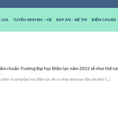
 GIA
TUYỂN SINH ĐH – CĐ
ĐÁP ÁN – ĐỀ THI
ĐIỂM CHUẨN
ểm chuẩn Trường Đại học Điện lực năm 2022 sẽ như thế nà
i diện Trường Đại học Điện lực đã có nhận định ban đầu về điểm [...]