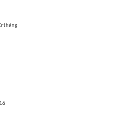
ừ tháng
016