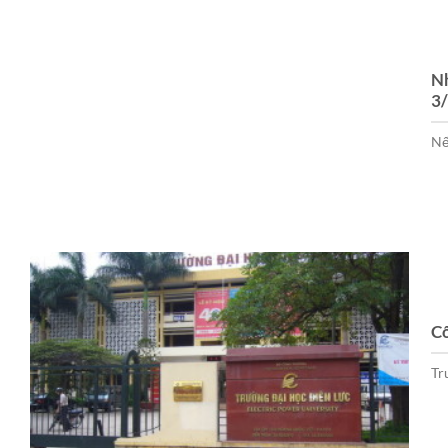
Nh
3
Nế
Cô
Tr