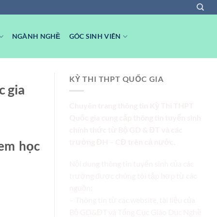
NGÀNH NGHỀ
GÓC SINH VIÊN
KỲ THI THPT QUỐC GIA
c gia
Chuyên trang thông tin Kỳ Thi THPT
Quốc gia cung cấp thông tin tuyển sinh
chính thức từ Bộ GD & ĐT và các
trường ĐH – CĐ trên cả nước.
 em học
Nội dung thông tin tuyển sinh của các
trường được chúng tôi tập hợp từ các
nguồn:
– Thông tin từ các website, tài liệu của
Bộ GD&ĐT và Tổng Cục Giáo Dục Nghề