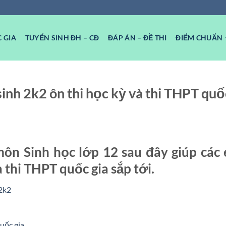
 GIA
TUYỂN SINH ĐH – CĐ
ĐÁP ÁN – ĐỀ THI
ĐIỂM CHUẨN
inh 2k2 ôn thi học kỳ và thi THPT quố
ôn Sinh học lớp 12 sau đây giúp các
à thi THPT quốc gia sắp tới.
 2k2
uốc gia