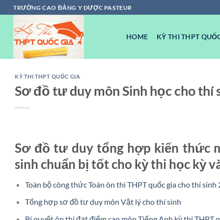
Chuyển
TRƯỜNG CAO ĐẲNG Y DƯỢC PASTEUR
đến
nội
HOME
KỲ THI THPT QUỐC
dung
KỲ THI THPT QUỐC GIA
Sơ đồ tư duy môn Sinh học cho thí s
Sơ đồ tư duy tổng hợp kiến thức m
sinh chuẩn bị tốt cho kỳ thi học kỳ v
Toàn bộ công thức Toán ôn thi THPT quốc gia cho thí sinh
Tổng hợp sơ đồ tư duy môn Vật lý cho thí sinh
Bí quyết ôn thi đạt điểm cao môn Tiếng Anh kỳ thi THPT q