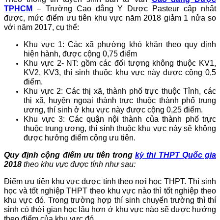
TPHCM
– Trường Cao đẳng Y Dược Pasteur cập nhật
được, mức điểm ưu tiên khu vực năm 2018 giảm 1 nửa so
với năm 2017, cụ thể:
Khu vực 1: Các xã phường khó khăn theo quy định
hiện hành, được cộng 0,75 điểm
Khu vực 2- NT: gồm các đối tượng không thuộc KV1,
KV2, KV3, thí sinh thuộc khu vực này được cộng 0,5
điểm.
Khu vực 2: Các thị xã, thành phố trực thuộc Tỉnh, các
thị xã, huyện ngoại thành trực thuộc thành phố trung
ương, thí sinh ở khu vực này được cộng 0,25 điểm.
Khu vực 3: Các quận nội thành của thành phố trực
thuộc trung ương, thí sinh thuộc khu vực này sẽ không
được hưởng điểm cộng ưu tiên.
Quy định cộng điểm ưu tiên trong
kỳ thi THPT Quốc gia
2018
theo khu vực được tính như sau:
Điểm ưu tiên khu vực được tính theo nơi học THPT. Thí sinh
học và tốt nghiệp THPT theo khu vực nào thì tốt nghiệp theo
khu vực đó. Trong trường hợp thí sinh chuyển trường thì thí
sinh có thời gian học lâu hơn ở khu vực nào sẽ được hưởng
theo điểm của khu vực đó.