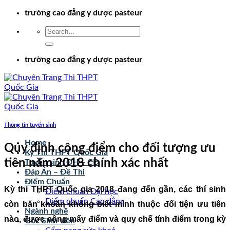
Chuyển
trường cao đẳng y dược pasteur
đến
nội
dung
trường cao đẳng y dược pasteur
Thông tin tuyển sinh
Home
Quy định cộng điểm cho đối tượng ưu
Kỳ Thi THPT Quốc Gia
tiên năm 2018 chính xác nhất
Tuyển sinh ĐH – CĐ
Đáp Án – Đề Thi
Điểm Chuẩn
Kỳ thi THPT Quốc gia 2018 đang đến gần, các thí sinh
Điểm chuẩn Đại học
Điểm chuẩn Cao đẳng
còn băn khoăn không biết mình thuộc đối tiện ưu tiên
Ngành nghề
nào, được cộng mấy điểm và quy chế tính điểm trong kỳ
Góc Sinh viên