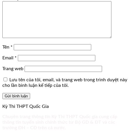
Tên
*
Email
*
Trang web
Lưu tên của tôi, email, và trang web trong trình duyệt này
cho lần bình luận kế tiếp của tôi.
Kỳ Thi THPT Quốc Gia
Chuyên trang thông tin Kỳ Thi THPT Quốc gia cung cấp
thông tin tuyển sinh chính thức từ Bộ GD & ĐT và các
trường ĐH – CĐ trên cả nước.