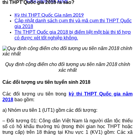
Cẩm nang sức khoẻ
thi THPT Quốc gia 2018 ra sao?
Kỳ thi THPT Quốc Gia năm 2019
Cập nhật danh sách cụm thi và mã cụm thi THPT Quốc
gia 2018
Thi THPT Quốc gia 2018 bị điểm liệt một bài thi tổ hợp
có được xét tốt nghiệp không.
Quy định cộng điểm cho đối tượng ưu tiên năm 2018 chính
xác nhất
Các đối tượng ưu tiên tuyển sinh 2018
Các đối tượng ưu tiên trong
kỳ thi THPT Quốc gia năm
2018
bao gồm:
a) Nhóm ưu tiên 1 (UT1) gồm các đối tượng:
– Đối tượng 01: Công dân Việt Nam là người dân tộc thiểu
số có hộ khẩu thường trú (trong thời gian học THPT hoặc
trung cấp) trên 18 tháng tại Khu vực 1 (KV1) gồm: Các xã