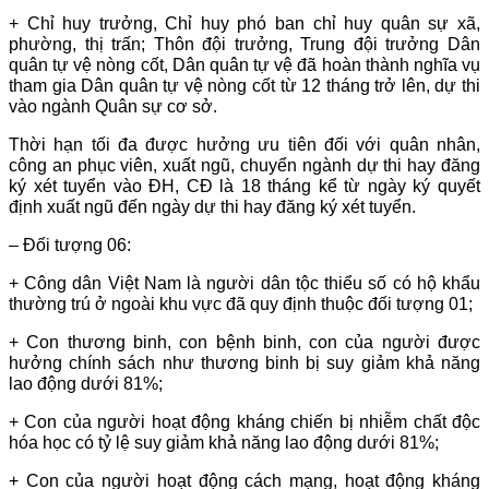
+ Chỉ huy trưởng, Chỉ huy phó ban chỉ huy quân sự xã,
phường, thị trấn; Thôn đội trưởng, Trung đội trưởng Dân
quân tự vệ nòng cốt, Dân quân tự vệ đã hoàn thành nghĩa vụ
tham gia Dân quân tự vệ nòng cốt từ 12 tháng trở lên, dự thi
vào ngành Quân sự cơ sở.
Thời hạn tối đa được hưởng ưu tiên đối với quân nhân,
công an phục viên, xuất ngũ, chuyển ngành dự thi hay đăng
ký xét tuyển vào ĐH, CĐ là 18 tháng kể từ ngày ký quyết
định xuất ngũ đến ngày dự thi hay đăng ký xét tuyển.
– Đối tượng 06:
+ Công dân Việt Nam là người dân tộc thiểu số có hộ khẩu
thường trú ở ngoài khu vực đã quy định thuộc đối tượng 01;
+ Con thương binh, con bệnh binh, con của người được
hưởng chính sách như thương binh bị suy giảm khả năng
lao động dưới 81%;
+ Con của người hoạt động kháng chiến bị nhiễm chất độc
hóa học có tỷ lệ suy giảm khả năng lao động dưới 81%;
+ Con của người hoạt động cách mạng, hoạt động kháng