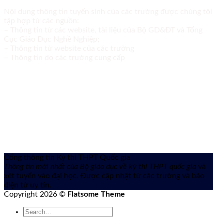
Nội dung thông tin tuyển sinh của các trường được chúng tôi
tập hợp từ các nguồn:
– Thông tin từ các website, tài liệu của Bộ GD&ĐT và Tổng
Cục Giáo Dục Nghề Nghiệp;
– Thông tin từ website của các trường
– Thông tin do các trường cung cấp
Cổng thông tin Kỳ thi THPT Quốc gia
Thông tin mới nhất của Bộ giáo dục về kỳ thi THPT quốc gia
và
xét tuyển vào đại học. Được cập nhật từ các trường và báo
điện tử uy tín.
Copyright 2026 ©
Flatsome Theme