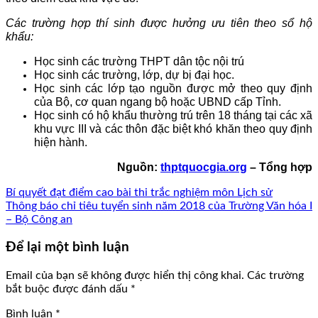
Các trường hợp thí sinh được hưởng ưu tiên theo sổ hộ
khẩu:
Học sinh các trường THPT dân tộc nội trú
Học sinh các trường, lớp, dự bị đại học.
Học sinh các lớp tạo nguồn được mở theo quy định
của Bộ, cơ quan ngang bộ hoặc UBND cấp Tỉnh.
Học sinh có hộ khẩu thường trú trên 18 tháng tại các xã
khu vực III và các thôn đặc biệt khó khăn theo quy định
hiện hành.
Nguồn:
thptquocgia.org
– Tổng hợp
Bí quyết đạt điểm cao bài thi trắc nghiệm môn Lịch sử
Thông báo chỉ tiêu tuyển sinh năm 2018 của Trường Văn hóa I
– Bộ Công an
Để lại một bình luận
Email của bạn sẽ không được hiển thị công khai.
Các trường
bắt buộc được đánh dấu
*
Bình luận
*