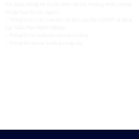
Nội dung thông tin tuyển sinh của các trường được chúng
tôi tập hợp từ các nguồn:
– Thông tin từ các website, tài liệu của Bộ GD&ĐT và Tổng
Cục Giáo Dục Nghề Nghiệp;
– Thông tin từ website của các trường
– Thông tin do các trường cung cấp