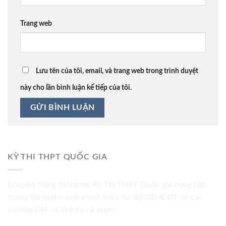
Trang web
Lưu tên của tôi, email, và trang web trong trình duyệt
này cho lần bình luận kế tiếp của tôi.
KỲ THI THPT QUỐC GIA
Chuyên trang thông tin Kỳ Thi THPT Quốc gia cung cấp
thông tin tuyển sinh chính thức từ Bộ GD & ĐT và các
trường ĐH – CĐ trên cả nước.