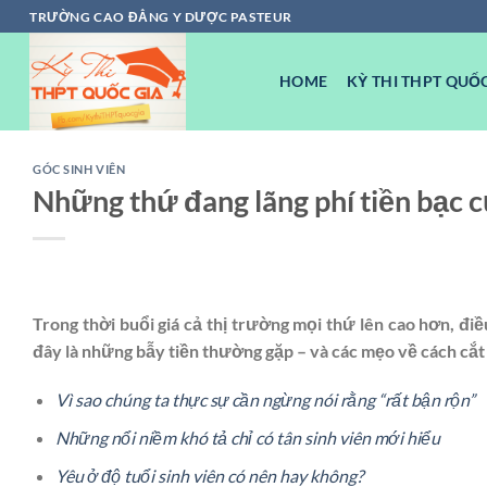
Chuyển
TRƯỜNG CAO ĐẲNG Y DƯỢC PASTEUR
đến
nội
HOME
KỲ THI THPT QUỐC
dung
GÓC SINH VIÊN
Những thứ đang lãng phí tiền bạc 
Trong thời buổi giá cả thị trường mọi thứ lên cao hơn, điề
đây là những bẫy tiền thường gặp – và các mẹo về cách cắt
Vì sao chúng ta thực sự cần ngừng nói rằng “rất bận rộn”
Những nổi niềm khó tả chỉ có tân sinh viên mới hiểu
Yêu ở độ tuổi sinh viên có nên hay không?