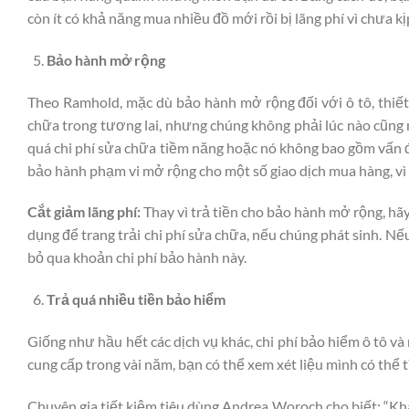
còn ít có khả năng mua nhiều đồ mới rồi bị lãng phí vì chưa k
Bảo hành mở rộng
Theo Ramhold, mặc dù bảo hành mở rộng đối với ô tô, thiết b
chữa trong tương lai, nhưng chúng không phải lúc nào cũng m
quá chi phí sửa chữa tiềm năng hoặc nó không bao gồm vấn đ
bảo hành phạm vi mở rộng cho một số giao dịch mua hàng, vì 
Cắt giảm lãng phí:
Thay vì trả tiền cho bảo hành mở rộng, hã
dụng để trang trải chi phí sửa chữa, nếu chúng phát sinh. N
bỏ qua khoản chi phí bảo hành này.
Trả quá nhiều tiền bảo hiểm
Giống như hầu hết các dịch vụ khác, chi phí bảo hiểm ô tô v
cung cấp trong vài năm, bạn có thể xem xét liệu mình có thể
Chuyên gia tiết kiệm tiêu dùng Andrea Woroch cho biết: “K