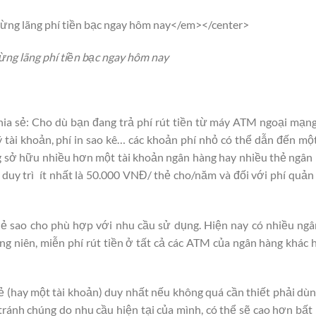
ng lãng phí tiền bạc ngay hôm nay
hia sẻ: Cho dù bạn đang trả phí rút tiền từ máy ATM ngoại mạng
lý tài khoản, phí in sao kê… các khoản phí nhỏ có thể dẫn đến mộ
ùng sở hữu nhiều hơn một tài khoản ngân hàng hay nhiều thẻ ngâ
uy trì ít nhất là 50.000 VNĐ/ thẻ cho/năm và đối với phí quản 
hẻ sao cho phù hợp với nhu cầu sử dụng. Hiện nay có nhiều ng
ng niên, miễn phí rút tiền ở tất cả các ATM của ngân hàng khác
ẻ (hay một tài khoản) duy nhất nếu không quá cần thiết phải dùn
tránh chúng do nhu cầu hiện tại của mình, có thể sẽ cao hơn bất 