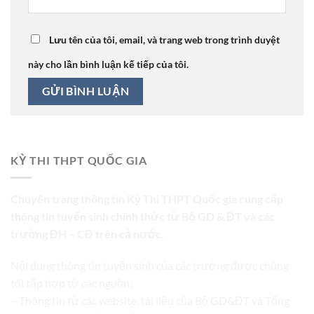
Lưu tên của tôi, email, và trang web trong trình duyệt
này cho lần bình luận kế tiếp của tôi.
KỲ THI THPT QUỐC GIA
Chuyên trang thông tin Kỳ Thi THPT Quốc gia cung cấp
thông tin tuyển sinh chính thức từ Bộ GD & ĐT và các
trường ĐH – CĐ trên cả nước.
Nội dung thông tin tuyển sinh của các trường được chúng
tôi tập hợp từ các nguồn:
– Thông tin từ các website, tài liệu của Bộ GD&ĐT và Tổng