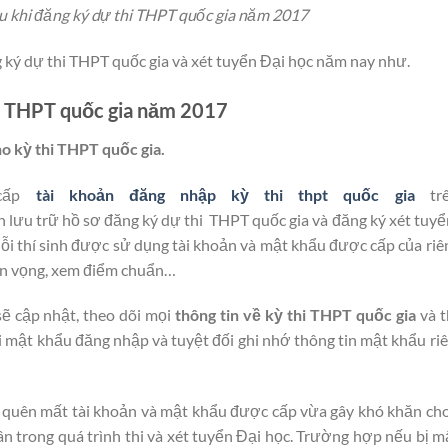
u khi đăng ký dự thi THPT quốc gia năm 2017
g ký dự thi THPT quốc gia và xét tuyển Đại học năm nay như.
hi THPT quốc gia năm 2017
ho kỳ thi THPT quốc gia.
cấp
tài khoản đăng nhập kỳ thi thpt quốc gia
trê
tin lưu trữ hồ sơ đăng ký dự thi THPT quốc gia và đăng ký xét tuyể
ỗi thí sinh được sử dụng tài khoản và mật khẩu được cấp của riê
yện vọng, xem điểm chuẩn…
 sẽ cập nhật, theo dõi mọi
thông tin về kỳ thi THPT quốc gia
và t
đổi mật khẩu đăng nhập và tuyệt đối ghi nhớ thông tin mật khẩu ri
, quên mất tài khoản và mật khẩu được cấp vừa gây khó khăn cho
n trong quá trình thi và xét tuyển Đại học. Trường hợp nếu bị 