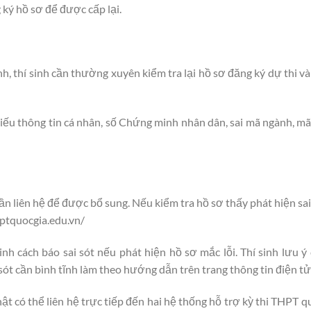
 ký hồ sơ để được cấp lại.
h, thí sinh cần thường xuyên kiểm tra lại hồ sơ đăng ký dự thi và
 thiếu thông tin cá nhân, số Chứng minh nhân dân, sai mã ngành, m
ần liên hệ để được bổ sung. Nếu kiểm tra hồ sơ thấy phát hiện sai 
hptquocgia.edu.vn/
nh cách báo sai sót nếu phát hiện hồ sơ mắc lỗi. Thí sinh lưu 
sót cần bình tĩnh làm theo hướng dẫn trên trang thông tin điện tử
hật có thể liên hệ trực tiếp đến hai hệ thống hỗ trợ kỳ thi THPT q