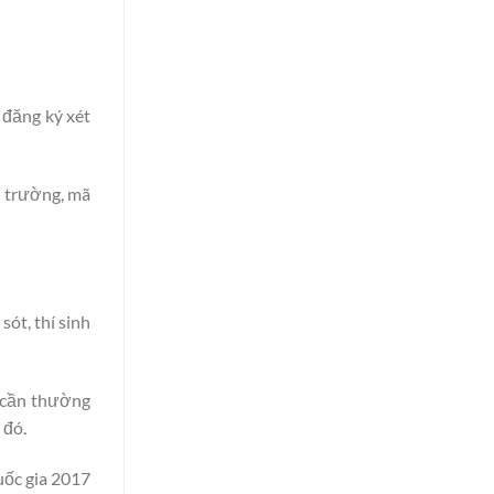
 đăng ký xét
ã trường, mã
sót, thí sinh
ý cần thường
 đó.
uốc gia 2017