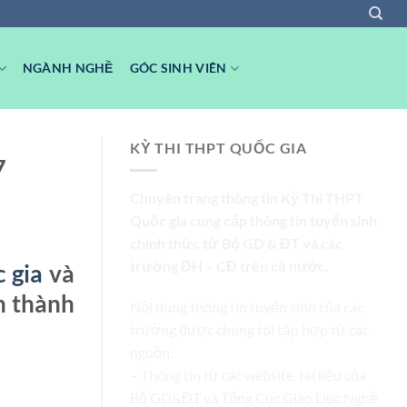
NGÀNH NGHỀ
GÓC SINH VIÊN
KỲ THI THPT QUỐC GIA
7
Chuyên trang thông tin Kỳ Thi THPT
Quốc gia cung cấp thông tin tuyển sinh
chính thức từ Bộ GD & ĐT và các
trường ĐH – CĐ trên cả nước.
 gia
và
n thành
Nội dung thông tin tuyển sinh của các
trường được chúng tôi tập hợp từ các
nguồn:
– Thông tin từ các website, tài liệu của
Bộ GD&ĐT và Tổng Cục Giáo Dục Nghề