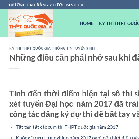
Chuyển
TRƯỜNG CAO ĐẲNG Y DƯỢC PASTEUR
đến
nội
HOME
KỲ THI THPT QUỐC
dung
KỲ THI THPT QUỐC GIA
,
THÔNG TIN TUYỂN SINH
Những điều cần phải nhớ sau khi đ
Tính đến thời điểm hiện tại số thí 
xét tuyển Đại học năm 2017 đã trải
công tác đăng ký dự thi để bắt tay v
Tất tần tật các cụm thi THPT quốc gia năm 2017
Không “trượt tốt nghiệp năm 2017 oan” nếu biết điều nà