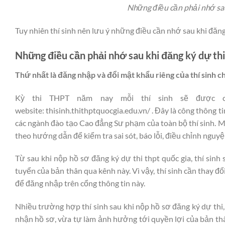
Những điều cần phải nhớ sa
Tuy nhiên thí sinh nên lưu ý những điều cần nhớ sau khi đăn
Những điều cần phải nhớ sau khi đăng ký dự t
Thứ nhất là đăng nhập và đổi mật khẩu riêng của thí sinh c
Kỳ thi THPT năm nay mỗi thí sinh sẽ được 
website: thisinh.thithptquocgia.edu.vn/ . Đây là công thông 
các ngành đào tạo Cao đẳng Sư phạm của toàn bộ thí sinh. M
theo hướng dẫn để kiểm tra sai sót, báo lỗi, điều chỉnh ngu
Từ sau khi nộp hồ sơ đăng ký dự thi thpt quốc gia, thí sinh
tuyển của bản thân qua kênh này. Vì vậy, thí sinh cần thay 
để đăng nhập trên cổng thông tin này.
Nhiều trường hợp thí sinh sau khi nộp hồ sơ đăng ký dự thi
nhận hồ sơ, vừa tự làm ảnh hưởng tới quyền lợi của bản thâ