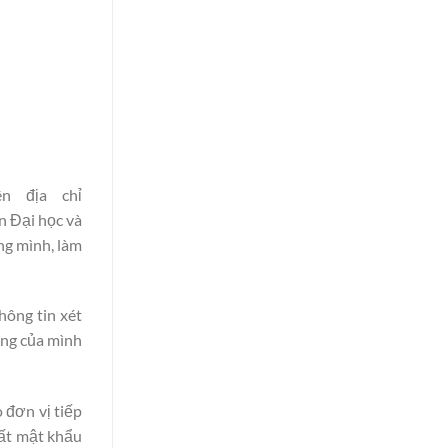
n địa chỉ
n Đại học và
ng mình, làm
hông tin xét
êng của mình
 đơn vị tiếp
mất mật khẩu