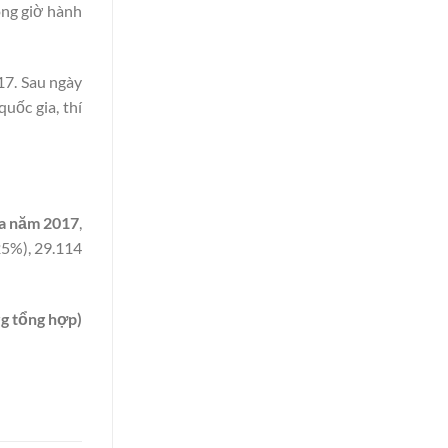
ong giờ hành
17. Sau ngày
uốc gia, thí
gia năm 2017
,
,25%), 29.114
g tổng hợp)