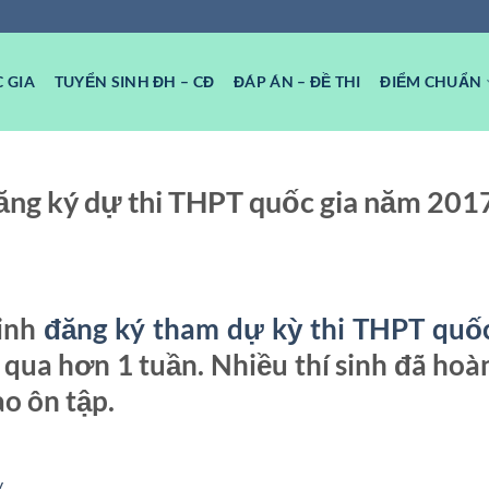
 GIA
TUYỂN SINH ĐH – CĐ
ĐÁP ÁN – ĐỀ THI
ĐIỂM CHUẨN
ăng ký dự thi THPT quốc gia năm 201
sinh
đăng ký tham dự kỳ thi THPT quốc
 qua hơn 1 tuần. Nhiều thí sinh đã hoà
ào ôn tập.
y