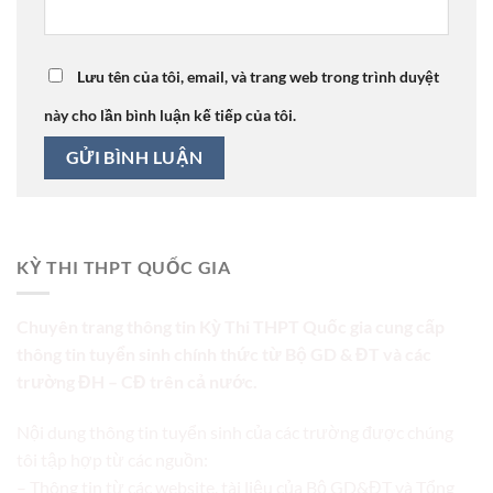
Lưu tên của tôi, email, và trang web trong trình duyệt
này cho lần bình luận kế tiếp của tôi.
KỲ THI THPT QUỐC GIA
Chuyên trang thông tin Kỳ Thi THPT Quốc gia cung cấp
thông tin tuyển sinh chính thức từ Bộ GD & ĐT và các
trường ĐH – CĐ trên cả nước.
Nội dung thông tin tuyển sinh của các trường được chúng
tôi tập hợp từ các nguồn:
– Thông tin từ các website, tài liệu của Bộ GD&ĐT và Tổng