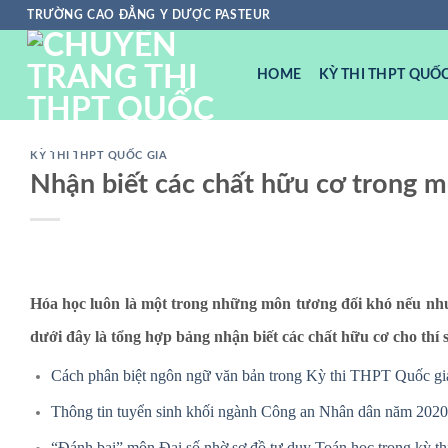
Chuyển
TRƯỜNG CAO ĐẲNG Y DƯỢC PASTEUR
đến
nội
HOME
KỲ THI THPT QUỐC
dung
KỲ THI THPT QUỐC GIA
Nhận biết các chất hữu cơ trong 
Hóa học luôn là một trong những môn tương đối khó nếu nh
dưới đây là tổng hợp bảng nhận biết các chất hữu cơ cho thí
Cách phân biệt ngôn ngữ văn bản trong Kỳ thi THPT Quốc g
Thông tin tuyển sinh khối ngành Công an Nhân dân năm 2020
“Đánh bại” môn Đại số nhờ sơ đồ tư duy Toán học trong kỳ 