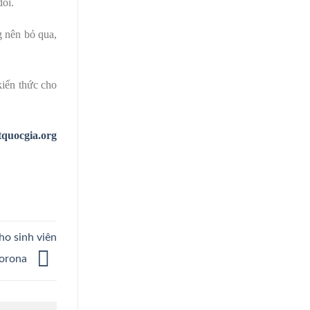
đổi.
g nên bỏ qua,
kiến thức cho
tquocgia.org
ho sinh viên
Corona