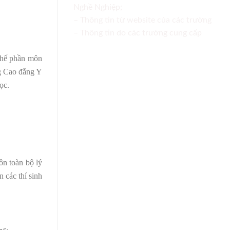
Nghề Nghiệp;
– Thông tin từ website của các trường
– Thông tin do các trường cung cấp
 thế phần môn
g Cao đẳng Y
ọc.
ôn toàn bộ lý
 các thí sinh