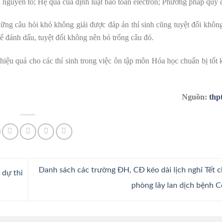
 nguyên tố; Hệ quả của định luật bảo toàn electron; Phương pháp quy 
những câu hỏi khó không giải được đáp án thí sinh cũng tuyệt đối khôn
ể đánh dấu, tuyệt đối không nên bỏ trống câu đó.
hiệu quả cho các thí sinh trong việc ôn tập môn Hóa học chuẩn bị tốt 
Nguồn:
thp
Danh sách các trường ĐH, CĐ kéo dài lịch nghỉ Tết c
 dự thi
phòng lây lan dịch bệnh 