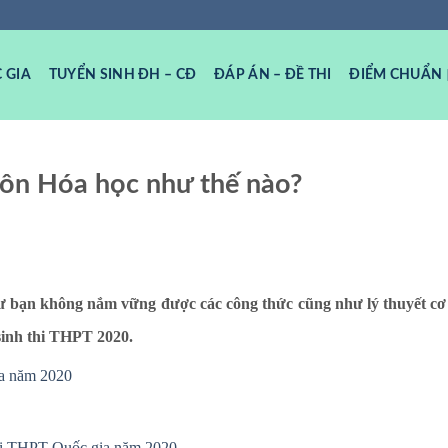
 GIA
TUYỂN SINH ĐH – CĐ
ĐÁP ÁN – ĐỀ THI
ĐIỂM CHUẨN
môn Hóa học như thế nào?
ư bạn không nắm vững được các công thức cũng như lý thuyết cơ
 sinh thi THPT 2020.
ia năm 2020
thi THPT Quốc gia năm 2020