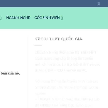
NGÀNH NGHỀ
GÓC SINH VIÊN
KỲ THI THPT QUỐC GIA
Chuyên trang thông tin Kỳ Thi THPT
Quốc gia cung cấp thông tin tuyển
sinh chính thức từ Bộ GD & ĐT và các
trường ĐH – CĐ trên cả nước.
 bản của nó,
Nội dung thông tin tuyển sinh của các
trường được chúng tôi tập hợp từ các
nguồn:
– Thông tin từ các website, tài liệu của
Bộ GD&ĐT và Tổng Cục Giáo Dục