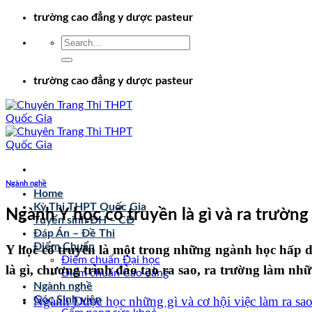
Chuyển
trường cao đẳng y dược pasteur
đến
nội
dung
trường cao đẳng y dược pasteur
Ngành nghề
Home
Kỳ Thi THPT Quốc Gia
Ngành Y học cổ truyền là gì và ra trường
Tuyển sinh ĐH – CĐ
Đáp Án – Đề Thi
Điểm Chuẩn
Y học cổ truyền là một trong những ngành học hấp 
Điểm chuẩn Đại học
là gì, chương trình đào tạo ra sao, ra trường làm nhữ
Điểm chuẩn Cao đẳng
Ngành nghề
Ngành Dược học những gì và cơ hội việc làm ra sa
Góc Sinh viên