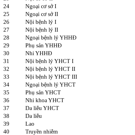
24
Ngoại cơ sở I
25
Ngoại cơ sở II
26
Nội bệnh lý I
27
Nội bệnh lý II
28
Ngoại bệnh lý YHHĐ
29
Phụ sản YHHĐ
30
Nhi YHHĐ
31
Nội bệnh lý YHCT I
32
Nội bệnh lý YHCT II
33
Nội bệnh lý YHCT III
34
Ngoại bệnh lý YHCT
35
Phụ sản YHCT
36
Nhi khoa YHCT
37
Da liễu YHCT
38
Da liễu
39
Lao
40
Truyền nhiễm