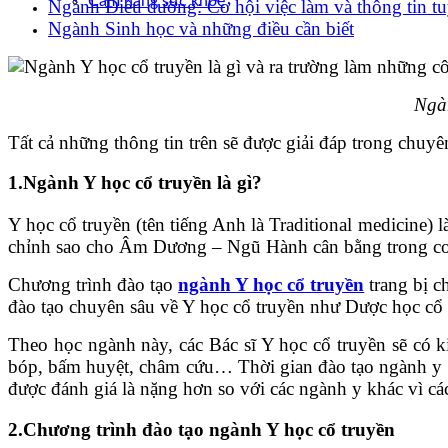
Cẩm nang sức khoẻ
Ngành Điều dưỡng: Cơ hội việc làm và thông tin tu
Ngành Sinh học và những điều cần biết
Ngàn
Tất cả những thông tin trên sẽ được giải đáp trong chu
1.Ngành Y học cổ truyền là gì?
Y học cổ truyền (tên tiếng Anh là Traditional medicine)
chỉnh sao cho Âm Dương – Ngũ Hành cân bằng trong cơ t
Chương trình đào tạo
ngành Y học cổ truyền
trang bị c
đào tạo chuyên sâu về Y học cổ truyền như Dược học cổ
Theo học ngành này, các Bác sĩ Y học cổ truyền sẽ có
bóp, bấm huyệt, châm cứu… Thời gian đào tạo ngành y họ
được đánh giá là nặng hơn so với các ngành y khác vì cá
2.Chương trình đào tạo ngành Y học cổ truyền