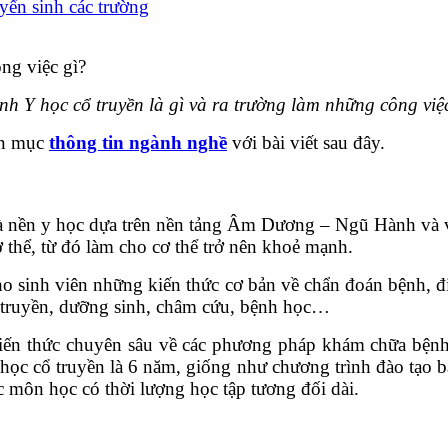
yển sinh các trường
h Y học cổ truyền là gì và ra trường làm những công việ
yên mục
thông tin ngành nghề
với bài viết sau đây.
 là nền y học dựa trên nền tảng Âm Dương – Ngũ Hành và vi
hể, từ đó làm cho cơ thể trở nên khoẻ mạnh.
ho sinh viên những kiến thức cơ bản về chẩn đoán bệnh, đ
 truyền, dưỡng sinh, châm cứu, bệnh học…
 kiến thức chuyên sâu về các phương pháp khám chữa bện
c cổ truyền là 6 năm, giống như chương trình đào tạo b
c môn học có thời lượng học tập tương đối dài.