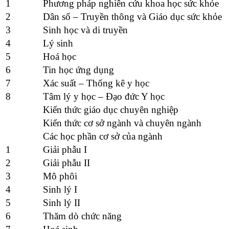
1
Phương pháp nghiên cứu khoa học sức khỏe
2
Dân số – Truyền thông và Giáo dục sức khỏe
3
Sinh học và di truyền
4
Lý sinh
5
Hoá học
6
Tin học ứng dụng
7
Xác suất – Thống kê y học
8
Tâm lý y học – Đạo đức Y học
Kiến thức giáo dục chuyên nghiệp
Kiến thức cơ sở ngành và chuyên ngành
Các học phần cơ sở của ngành
1
Giải phẫu I
2
Giải phẫu II
3
Mô phôi
4
Sinh lý I
5
Sinh lý II
6
Thăm dò chức năng