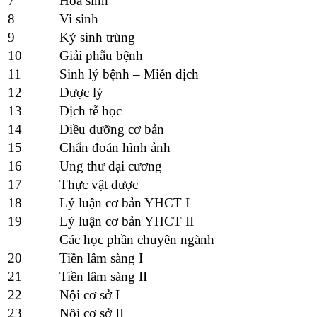
7
Hoá sinh
8
Vi sinh
9
Ký sinh trùng
10
Giải phẫu bệnh
11
Sinh lý bệnh – Miễn dịch
12
Dược lý
13
Dịch tễ học
14
Điều dưỡng cơ bản
15
Chẩn đoán hình ảnh
16
Ung thư đại cương
17
Thực vật dược
18
Lý luận cơ bản YHCT I
19
Lý luận cơ bản YHCT II
Các học phần chuyên ngành
20
Tiền lâm sàng I
21
Tiền lâm sàng II
22
Nội cơ sở I
23
Nội cơ sở II