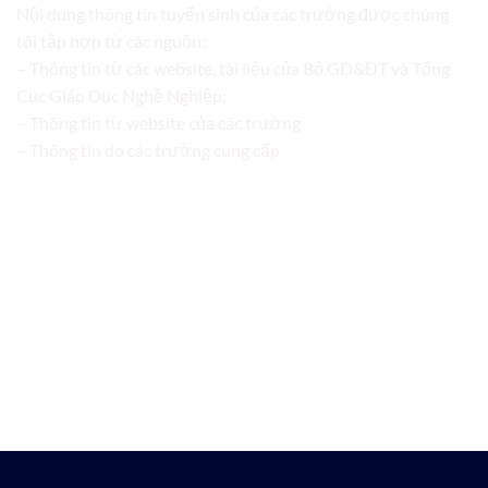
Nội dung thông tin tuyển sinh của các trường được chúng
tôi tập hợp từ các nguồn:
– Thông tin từ các website, tài liệu của Bộ GD&ĐT và Tổng
Cục Giáo Dục Nghề Nghiệp;
– Thông tin từ website của các trường
– Thông tin do các trường cung cấp