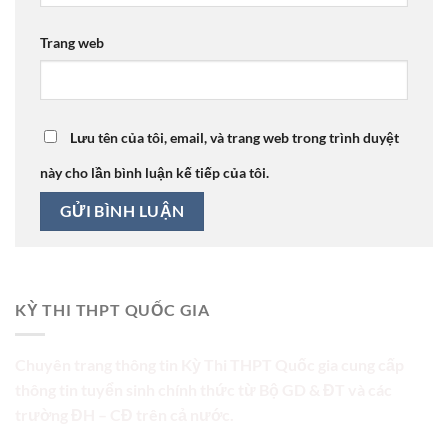
Trang web
Lưu tên của tôi, email, và trang web trong trình duyệt
này cho lần bình luận kế tiếp của tôi.
KỲ THI THPT QUỐC GIA
Chuyên trang thông tin Kỳ Thi THPT Quốc gia cung cấp
thông tin tuyển sinh chính thức từ Bộ GD & ĐT và các
trường ĐH – CĐ trên cả nước.