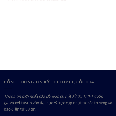
CỔNG THÔNG TIN KỲ THI THPT QUỐC GIA
Thông tin mới nhất của Bộ giáo dục về kỳ thi THPT quốc
gia
và xét tuyển vào đại học. Được cập nhật từ các trường và
báo điện tử uy tín.