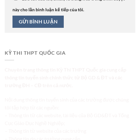
này cho lần bình luận kế tiếp của tôi.
KỲ THI THPT QUỐC GIA
Chuyên trang thông tin Kỳ Thi THPT Quốc gia cung cấp
thông tin tuyển sinh chính thức từ Bộ GD & ĐT và các
trường ĐH – CĐ trên cả nước.
Nội dung thông tin tuyển sinh của các trường được chúng
tôi tập hợp từ các nguồn:
– Thông tin từ các website, tài liệu của Bộ GD&ĐT và Tổng
Cục Giáo Dục Nghề Nghiệp;
– Thông tin từ website của các trường
– Thông tin do các trường cung cấp