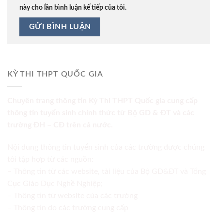
này cho lần bình luận kế tiếp của tôi.
KỲ THI THPT QUỐC GIA
Chuyên trang thông tin Kỳ Thi THPT Quốc gia cung cấp
thông tin tuyển sinh chính thức từ Bộ GD & ĐT và các
trường ĐH – CĐ trên cả nước.
Nội dung thông tin tuyển sinh của các trường được chúng
tôi tập hợp từ các nguồn:
– Thông tin từ các website, tài liệu của Bộ GD&ĐT và Tổng
Cục Giáo Dục Nghề Nghiệp;
– Thông tin từ website của các trường
– Thông tin do các trường cung cấp