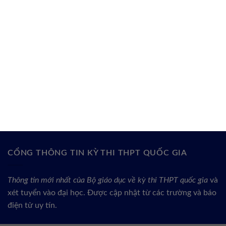
CỔNG THÔNG TIN KỲ THI THPT QUỐC GIA
Thông tin mới nhất của Bộ giáo dục về kỳ thi THPT quốc gia
và
xét tuyển vào đại học. Được cập nhật từ các trường và báo
điện tử uy tín.