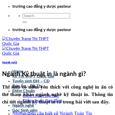
Chuyển
trường cao đẳng y dược pasteur
đến
nội
dung
trường cao đẳng y dược pasteur
Ngành nghề
Home
Ngành Kỹ thuật in là ngành gì?
Kỳ Thi THPT Quốc Gia
Tuyển sinh ĐH – CĐ
Đáp Án – Đề Thi
Thí sinh có niềm yêu thích với công nghệ in ấn có
Điểm Chuẩn
thể tham khảo ngành nghề kỹ thuật in. Thông tin
Điểm chuẩn Đại học
Điểm chuẩn Cao đẳng
chi tiết ngành kỹ thuật in có trong bài viết sau đây.
Ngành nghề
Góc Sinh viên
Những điều cần biết về Ngành Toán Tin