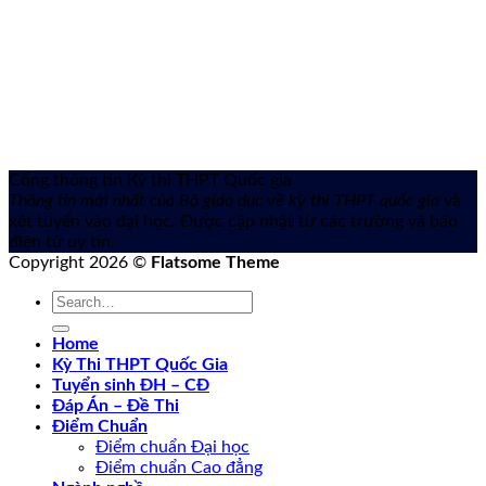
Cổng thông tin Kỳ thi THPT Quốc gia
Thông tin mới nhất của Bộ giáo dục về kỳ thi THPT quốc gia
và
xét tuyển vào đại học. Được cập nhật từ các trường và báo
điện tử uy tín.
Copyright 2026 ©
Flatsome Theme
Home
Kỳ Thi THPT Quốc Gia
Tuyển sinh ĐH – CĐ
Đáp Án – Đề Thi
Điểm Chuẩn
Điểm chuẩn Đại học
Điểm chuẩn Cao đẳng