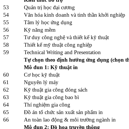
53
Quản trị học đại cương
54
Văn hóa kinh doanh và tinh thần khởi nghiệp
55
Tâm lý học ứng dụng
56
Kỹ năng mềm
57
Tư duy công nghệ và thiết kế kỹ thuật
58
Thiết kế mỹ thuật công nghiệp
59
Technical Writing and Presentation
Tự chọn theo định hướng ứng dụng (chọn t
Mô đun 1: Kỹ thuật in
60
Cơ học kỹ thuật
61
Nguyên lý máy
62
Kỹ thuật gia công đóng sách
63
Kỹ thuật gia công bao bì
64
Thí nghiệm gia công
65
Đồ án tổ chức sản xuất sản phẩm in
66
An toàn lao động & môi trường ngành in
Mô đun 2: Đồ họa truyền thông