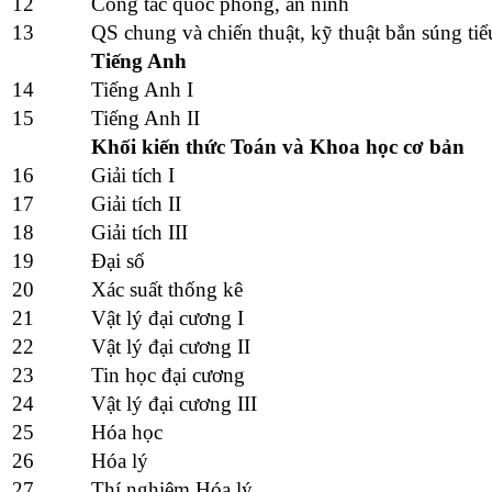
12
Công tác quốc phòng, an ninh
13
QS chung và chiến thuật, kỹ thuật bắn súng ti
Tiếng Anh
14
Tiếng Anh I
15
Tiếng Anh II
Khối kiến thức Toán và Khoa học cơ bản
16
Giải tích I
17
Giải tích II
18
Giải tích III
19
Đại số
20
Xác suất thống kê
21
Vật lý đại cương I
22
Vật lý đại cương II
23
Tin học đại cương
24
Vật lý đại cương III
25
Hóa học
26
Hóa lý
27
Thí nghiệm Hóa lý