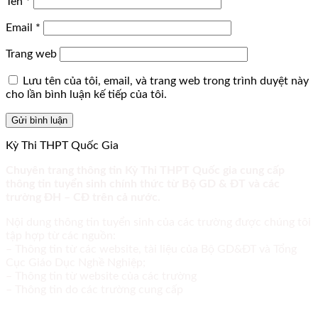
Tên
*
Email
*
Trang web
Lưu tên của tôi, email, và trang web trong trình duyệt này
cho lần bình luận kế tiếp của tôi.
Kỳ Thi THPT Quốc Gia
Chuyên trang thông tin Kỳ Thi THPT Quốc gia cung cấp
thông tin tuyển sinh chính thức từ Bộ GD & ĐT và các
trường ĐH – CĐ trên cả nước.
Nội dung thông tin tuyển sinh của các trường được chúng tôi
tập hợp từ các nguồn:
– Thông tin từ các website, tài liệu của Bộ GD&ĐT và Tổng
Cục Giáo Dục Nghề Nghiệp;
– Thông tin từ website của các trường
– Thông tin do các trường cung cấp