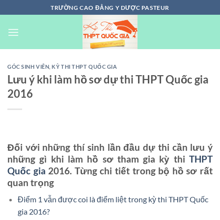
Chuyển
TRƯỜNG CAO ĐẲNG Y DƯỢC PASTEUR
đến
nội
dung
GÓC SINH VIÊN
,
KỲ THI THPT QUỐC GIA
Lưu ý khi làm hồ sơ dự thi THPT Quốc gia
2016
Đối với những thí sinh lần đầu dự thi cần lưu ý
những gì khi làm hồ sơ tham gia kỳ thi
THPT
Quốc gia
2016. Từng chi tiết trong bộ hồ sơ rất
quan trọng
Điểm 1 vẫn được coi là điểm liệt trong kỳ thi THPT Quốc
gia 2016?