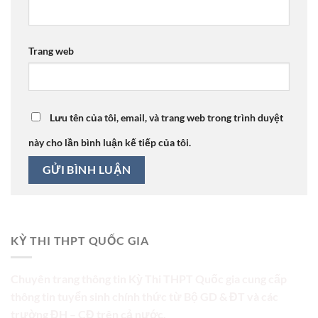
Trang web
Lưu tên của tôi, email, và trang web trong trình duyệt
này cho lần bình luận kế tiếp của tôi.
KỲ THI THPT QUỐC GIA
Chuyên trang thông tin Kỳ Thi THPT Quốc gia cung cấp
thông tin tuyển sinh chính thức từ Bộ GD & ĐT và các
trường ĐH – CĐ trên cả nước.