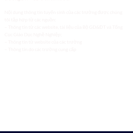
Nội dung thông tin tuyển sinh của các trường được chúng
tôi tập hợp từ các nguồn:
– Thông tin từ các website, tài liệu của Bộ GD&ĐT và Tổng
Cục Giáo Dục Nghề Nghiệp;
– Thông tin từ website của các trường
– Thông tin do các trường cung cấp