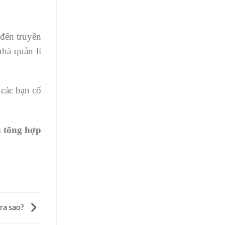
 đến truyền
nhà quản lí
 các bạn cố
a
tổng hợp
ra sao?