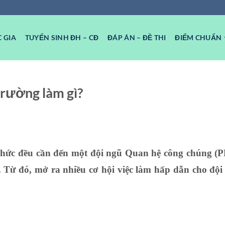
 GIA
TUYỂN SINH ĐH – CĐ
ĐÁP ÁN – ĐỀ THI
ĐIỂM CHUẨN
trường làm gì?
 chức đều cần đến một đội ngũ Quan hệ công chúng (
. Từ đó, mở ra nhiều cơ hội việc làm hấp dẫn cho độ