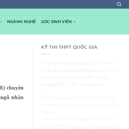
NGÀNH NGHỀ
GÓC SINH VIÊN
KỲ THI THPT QUỐC GIA
Chuyên trang thông tin Kỳ Thi THPT
Quốc gia cung cấp thông tin tuyển sinh
chính thức từ Bộ GD & ĐT và các
trường ĐH – CĐ trên cả nước.
PR) chuyên
i ngũ nhân
Nội dung thông tin tuyển sinh của các
trường được chúng tôi tập hợp từ các
nguồn:
– Thông tin từ các website, tài liệu của
Bộ GD&ĐT và Tổng Cục Giáo Dục Nghề