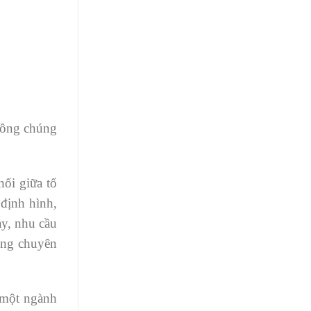
công chúng
nối giữa tổ
 định hình,
ay, nhu cầu
úng chuyên
à một ngành