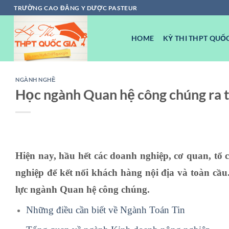
Chuyển
TRƯỜNG CAO ĐẲNG Y DƯỢC PASTEUR
đến
nội
HOME
KỲ THI THPT QUỐC
dung
NGÀNH NGHỀ
Học ngành Quan hệ công chúng ra 
Hiện nay, hầu hết các doanh nghiệp, cơ quan, tổ
nghiệp để kết nối khách hàng nội địa và toàn cầu
lực ngành Quan hệ công chúng.
Những điều cần biết về Ngành Toán Tin