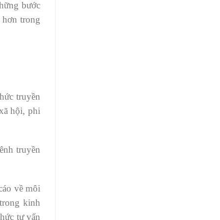
những bước
 hơn trong
hức truyền
xã hội, phi
kênh truyền
 cáo về môi
 trong kinh
chức tư vấn