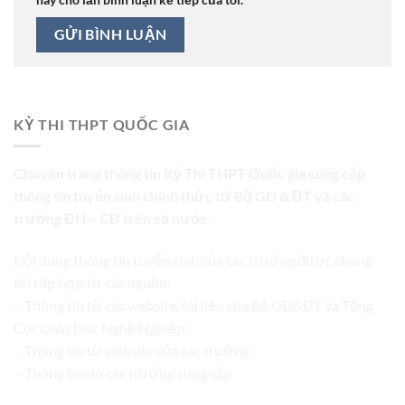
KỲ THI THPT QUỐC GIA
Chuyên trang thông tin Kỳ Thi THPT Quốc gia cung cấp
thông tin tuyển sinh chính thức từ Bộ GD & ĐT và các
trường ĐH – CĐ trên cả nước.
Nội dung thông tin tuyển sinh của các trường được chúng
tôi tập hợp từ các nguồn:
– Thông tin từ các website, tài liệu của Bộ GD&ĐT và Tổng
Cục Giáo Dục Nghề Nghiệp;
– Thông tin từ website của các trường
– Thông tin do các trường cung cấp