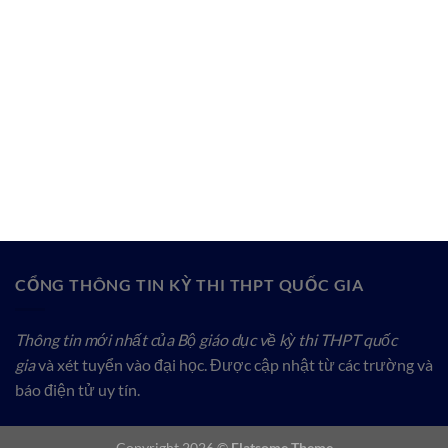
CỔNG THÔNG TIN KỲ THI THPT QUỐC GIA
Thông tin mới nhất của Bộ giáo dục về kỳ thi THPT quốc
gia
và xét tuyển vào đại học. Được cập nhật từ các trường và
báo điện tử uy tín.
Copyright 2026 ©
Flatsome Theme