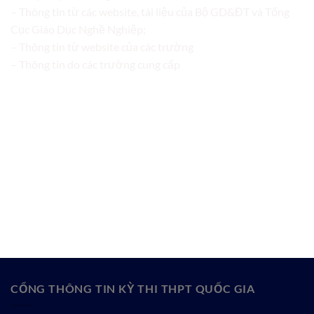
– Thông tin từ các website, tài liệu của Bộ GD&ĐT và Tổng
Cục Giáo Dục Nghề Nghiệp;
– Thông tin từ website của các trường
– Thông tin do các trường cung cấp
CỔNG THÔNG TIN KỲ THI THPT QUỐC GIA