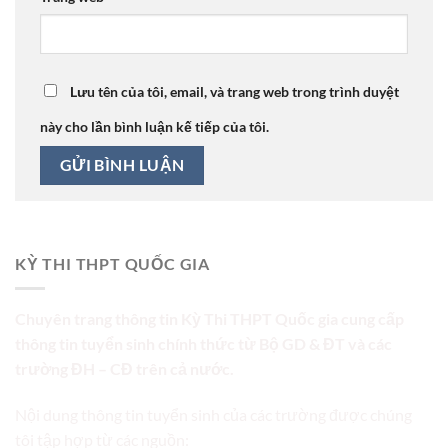
Lưu tên của tôi, email, và trang web trong trình duyệt
này cho lần bình luận kế tiếp của tôi.
KỲ THI THPT QUỐC GIA
Chuyên trang thông tin Kỳ Thi THPT Quốc gia cung cấp
thông tin tuyển sinh chính thức từ Bộ GD & ĐT và các
trường ĐH – CĐ trên cả nước.
Nội dung thông tin tuyển sinh của các trường được chúng
tôi tập hợp từ các nguồn: