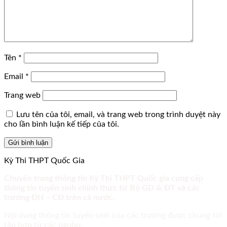
Tên
*
Email
*
Trang web
Lưu tên của tôi, email, và trang web trong trình duyệt này
cho lần bình luận kế tiếp của tôi.
Kỳ Thi THPT Quốc Gia
Chuyên trang thông tin Kỳ Thi THPT Quốc gia cung cấp
thông tin tuyển sinh chính thức từ Bộ GD & ĐT và các
trường ĐH – CĐ trên cả nước.
Nội dung thông tin tuyển sinh của các trường được chúng tôi
tập hợp từ các nguồn: