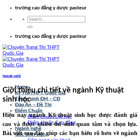
Chuyển
trường cao đẳng y dược pasteur
đến
nội
dung
trường cao đẳng y dược pasteur
Ngành nghề
Home
Giới thiệu chi tiết về ngành Kỹ thuật
Kỳ Thi THPT Quốc Gia
sinh học
Tuyển sinh ĐH – CĐ
Đáp Án – Đề Thi
Điểm Chuẩn
Hiện nay ngành Kỹ thuật sinh học được đánh giá
Điểm chuẩn Đại học
Điểm chuẩn Cao đẳng
cao và được nhiều thí sinh quan tâm và chọn lựa.
Ngành nghề
Bài viết sau đây giúp các bạn hiểu rõ hơn về ngành
Góc Sinh viên