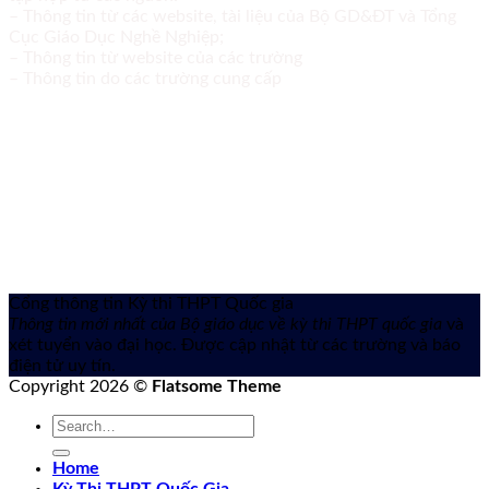
– Thông tin từ các website, tài liệu của Bộ GD&ĐT và Tổng
Cục Giáo Dục Nghề Nghiệp;
– Thông tin từ website của các trường
– Thông tin do các trường cung cấp
Cổng thông tin Kỳ thi THPT Quốc gia
Thông tin mới nhất của Bộ giáo dục về kỳ thi THPT quốc gia
và
xét tuyển vào đại học. Được cập nhật từ các trường và báo
điện tử uy tín.
Copyright 2026 ©
Flatsome Theme
Home
Kỳ Thi THPT Quốc Gia