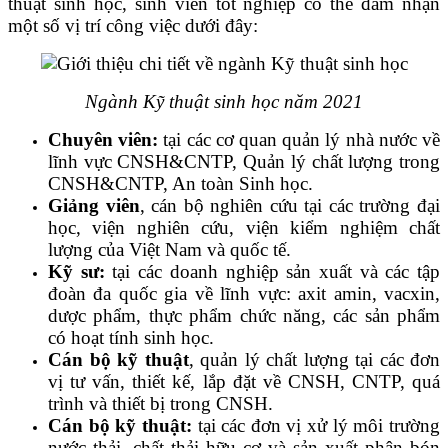
thuật sinh học, sinh viên tốt nghiệp có thể đảm nhận
một số vị trí công việc dưới đây:
Ngành Kỹ thuật sinh học năm 2021
Chuyên viên:
tại các cơ quan quản lý nhà nước về
lĩnh vực CNSH&CNTP, Quản lý chất lượng trong
CNSH&CNTP, An toàn Sinh học.
Giảng viên
, cán bộ nghiên cứu tại các trường đại
học, viện nghiên cứu, viện kiểm nghiệm chất
lượng của Việt Nam và quốc tế.
Kỹ sư:
tại các doanh nghiệp sản xuất và các tập
đoàn đa quốc gia về lĩnh vực: axit amin, vacxin,
dược phẩm, thực phẩm chức năng, các sản phẩm
có hoạt tính sinh học.
Cán bộ kỹ thuật
, quản lý chất lượng tại các đơn
vị tư vấn, thiết kế, lắp đặt về CNSH, CNTP, quá
trình và thiết bị trong CNSH.
Cán bộ kỹ thuật:
tại các đơn vị xử lý môi trường
nước thải, chất thải hữu cơ và sản xuất phân bón