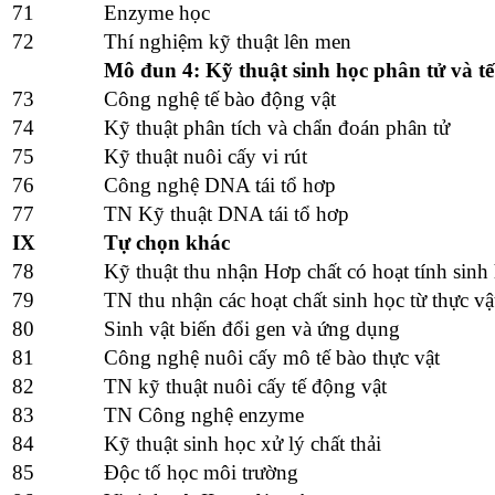
71
Enzyme học
72
Thí nghiệm kỹ thuật lên men
Mô đun 4: Kỹ thuật sinh học phân tử và t
73
Công nghệ tế bào động vật
74
Kỹ thuật phân tích và chẩn đoán phân tử
75
Kỹ thuật nuôi cấy vi rút
76
Công nghệ DNA tái tổ hơp
77
TN Kỹ thuật DNA tái tổ hơp
IX
Tự chọn khác
78
Kỹ thuật thu nhận Hơp chất có hoạt tính sinh 
79
TN thu nhận các hoạt chất sinh học từ thực vậ
80
Sinh vật biến đổi gen và ứng dụng
81
Công nghệ nuôi cấy mô tế bào thực vật
82
TN kỹ thuật nuôi cấy tế động vật
83
TN Công nghệ enzyme
84
Kỹ thuật sinh học xử lý chất thải
85
Độc tố học môi trường