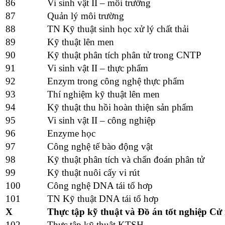
86
Vi sinh vật II – môi trường
87
Quản lý môi trường
88
TN Kỹ thuật sinh học xử lý chất thải
89
Kỹ thuật lên men
90
Kỹ thuật phân tích phân tử trong CNTP
91
Vi sinh vật II – thực phẩm
92
Enzym trong công nghệ thực phẩm
93
Thí nghiệm kỹ thuật lên men
94
Kỹ thuật thu hồi hoàn thiện sản phẩm
95
Vi sinh vật II – công nghiệp
96
Enzyme học
97
Công nghệ tế bào động vật
98
Kỹ thuật phân tích và chẩn đoán phân tử
99
Kỹ thuật nuôi cấy vi rút
100
Công nghệ DNA tái tổ hơp
101
TN Kỹ thuật DNA tái tổ hơp
X
Thực tập kỹ thuật và Đồ án tốt nghiệp Cử
102
Thực tập kỹ thuật KTSH