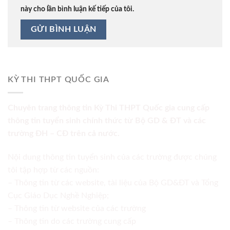
này cho lần bình luận kế tiếp của tôi.
KỲ THI THPT QUỐC GIA
Chuyên trang thông tin Kỳ Thi THPT Quốc gia cung cấp
thông tin tuyển sinh chính thức từ Bộ GD & ĐT và các
trường ĐH – CĐ trên cả nước.
Nội dung thông tin tuyển sinh của các trường được chúng
tôi tập hợp từ các nguồn:
– Thông tin từ các website, tài liệu của Bộ GD&ĐT và Tổng
Cục Giáo Dục Nghề Nghiệp;
– Thông tin từ website của các trường
– Thông tin do các trường cung cấp