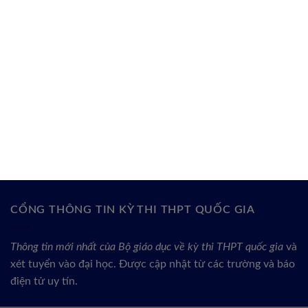
CỔNG THÔNG TIN KỲ THI THPT QUỐC GIA
Thông tin mới nhất của Bộ giáo dục về kỳ thi THPT quốc gia
và
xét tuyển vào đại học. Được cập nhật từ các trường và báo
điện tử uy tín.