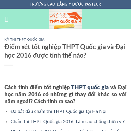
Chuyển
TRƯỜNG CAO ĐẲNG Y DƯỢC PASTEUR
đến
nội
dung
KỲ THI THPT QUỐC GIA
Điểm xét tốt nghiệp THPT Quốc gia và Đại
học 2016 được tính thế nào?
Cách tính điểm tốt nghiệp
THPT quốc gia
và Đại
học năm 2016 có những gì thay đổi khác so với
năm ngoái? Cách tính ra sao?
Đã bắt đầu chấm thi THPT Quốc gia tại Hà Nội
Chấm thi THPT Quốc gia 2016: Làm sao chống thiên vị?