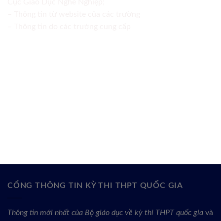
Cục Giáo Dục Nghề Nghiệp;
– Thông tin từ website của các trường
– Thông tin do các trường cung cấp
CỔNG THÔNG TIN KỲ THI THPT QUỐC GIA
Thông tin mới nhất của Bộ giáo dục về kỳ thi THPT quốc gia
và