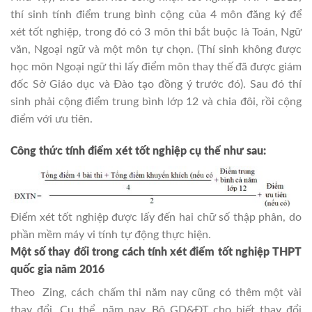
thí sinh tính điểm trung bình cộng của 4 môn đăng ký để
xét tốt nghiệp, trong đó có 3 môn thi bắt buộc là Toán, Ngữ
văn, Ngoại ngữ và một môn tự chọn. (Thí sinh không được
học môn Ngoại ngữ thì lấy điểm môn thay thế đã được giám
đốc Sở Giáo dục và Đào tạo đồng ý trước đó). Sau đó thí
sinh phải cộng điểm trung bình lớp 12 và chia đôi, rồi cộng
điểm với ưu tiên.
Công thức tính điểm xét tốt nghiệp cụ thể như sau:
Điểm xét tốt nghiệp được lấy đến hai chữ số thập phân, do
phần mềm máy vi tính tự động thực hiện.
Mô
̣t số thay đổi trong
cách tính xét điểm tốt nghiệp THPT
quốc gia năm 2016
Theo Zing, cách chấm thi năm nay cũng có thêm một vài
thay đổi. Cụ thể, năm nay, Bộ GD&ĐT cho biết thay đổi