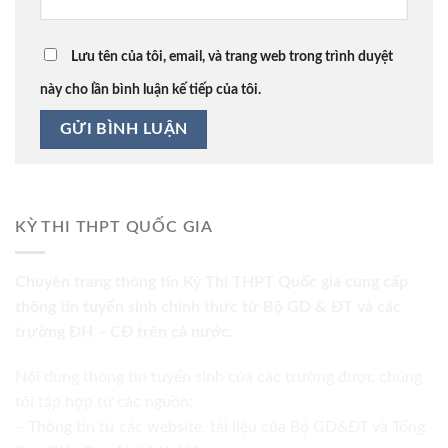
Lưu tên của tôi, email, và trang web trong trình duyệt
này cho lần bình luận kế tiếp của tôi.
KỲ THI THPT QUỐC GIA
Chuyên trang thông tin Kỳ Thi THPT Quốc gia cung cấp
thông tin tuyển sinh chính thức từ Bộ GD & ĐT và các
trường ĐH – CĐ trên cả nước.
Nội dung thông tin tuyển sinh của các trường được chúng
tôi tập hợp từ các nguồn:
– Thông tin từ các website, tài liệu của Bộ GD&ĐT và Tổng