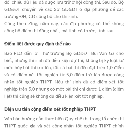
đối chiếu dữ liệu đã được lưu trữ ở hội đồng thi. Sau đó, Bộ
GD&ĐT chuyển về các Sở GD&ĐT ở địa phương để các
trường ĐH, CĐ công bố cho thí sinh.
Cũng theo Zing, năm nay, các địa phương có thể không
công bố điểm thi đồng nhất, mà tỉnh có trước, tỉnh sau.
Điểm liệt được quy định thế nào
Báo PLO dẫn lời Thứ trưởng Bộ GD&ĐT Bùi Văn Ga cho
biết, những thí sinh đủ điều kiện dự thi, không bị kỷ luật từ
mức hủy bài thi trở lên, tất cả bài thi đều đạt trên 1,0 điểm
và có điểm xét tốt nghiệp từ 5,0 điểm trở lên được công
nhận tốt nghiệp THPT. Nếu thí sinh dù có điểm xét tốt
nghiệp trên 5,0 nhưng có một bài thi chỉ được 1 điểm (điểm
liệt) thì cũng sẽ không đủ điều kiện xét tốt nghiệp.
Di
ện
ưu tiên c
ộng đi
ểm xét t
ốt nghi
ệp THPT
Văn bản hướng dẫn thực hiện Quy chế thi trong tổ chức thi
THPT quốc gia và xét công nhận tốt nghiệp THPT chính