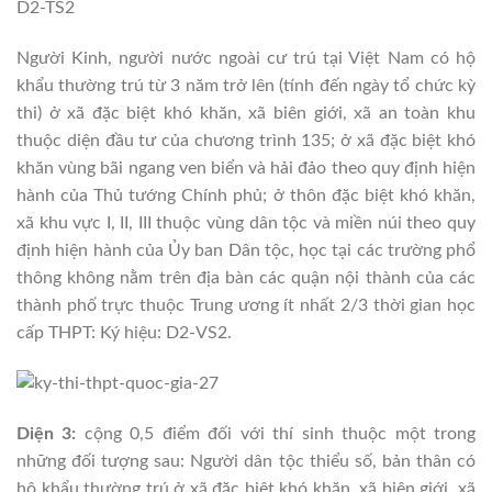
D2-TS2
Người Kinh, người nước ngoài cư trú tại Việt Nam có hộ
khẩu thường trú từ 3 năm trở lên (tính đến ngày tổ chức kỳ
thi) ở xã đặc biệt khó khăn, xã biên giới, xã an toàn khu
thuộc diện đầu tư của chương trình 135; ở xã đặc biệt khó
khăn vùng bãi ngang ven biển và hải đảo theo quy định hiện
hành của Thủ tướng Chính phủ; ở thôn đặc biệt khó khăn,
xã khu vực I, II, III thuộc vùng dân tộc và miền núi theo quy
định hiện hành của Ủy ban Dân tộc, học tại các trường phổ
thông không nằm trên địa bàn các quận nội thành của các
thành phố trực thuộc Trung ương ít nhất 2/3 thời gian học
cấp THPT: Ký hiệu: D2-VS2.
Diện 3:
cộng 0,5 điểm đối với thí sinh thuộc một trong
những đối tượng sau: Người dân tộc thiểu số, bản thân có
hộ khẩu thường trú ở xã đặc biệt khó khăn, xã biên giới, xã