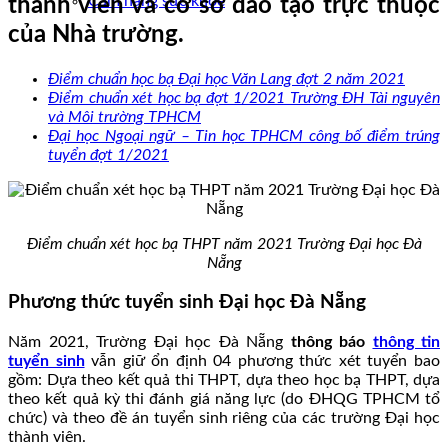
Cẩm nang sức khoẻ
thành viên và cơ sở đào tạo trực thuộc
của Nhà trường.
Điểm chuẩn học bạ Đại học Văn Lang đợt 2 năm 2021
Điểm chuẩn xét học bạ đợt 1/2021 Trường ĐH Tài nguyên
và Môi trường TPHCM
Đại học Ngoại ngữ – Tin học TPHCM công bố điểm trúng
tuyển đợt 1/2021
Điểm chuẩn xét học bạ THPT năm 2021 Trường Đại học Đà
Nẵng
Phương thức tuyển sinh Đại học Đà Nẵng
Năm 2021, Trường Đại học Đà Nẵng
thông báo
thông tin
tuyển sinh
vẫn giữ ổn định 04 phương thức xét tuyển bao
gồm: Dựa theo kết quả thi THPT, dựa theo học bạ THPT, dựa
theo kết quả kỳ thi đánh giá năng lực (do ĐHQG TPHCM tổ
chức) và theo đề án tuyển sinh riêng của các trường Đại học
thành viên.