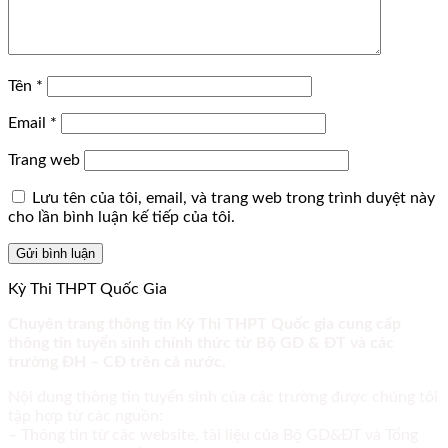
Tên
*
Email
*
Trang web
Lưu tên của tôi, email, và trang web trong trình duyệt này
cho lần bình luận kế tiếp của tôi.
Kỳ Thi THPT Quốc Gia
Chuyên trang thông tin Kỳ Thi THPT Quốc gia cung cấp
thông tin tuyển sinh chính thức từ Bộ GD & ĐT và các
trường ĐH – CĐ trên cả nước.
Nội dung thông tin tuyển sinh của các trường được chúng tôi
tập hợp từ các nguồn:
– Thông tin từ các website, tài liệu của Bộ GD&ĐT và Tổng