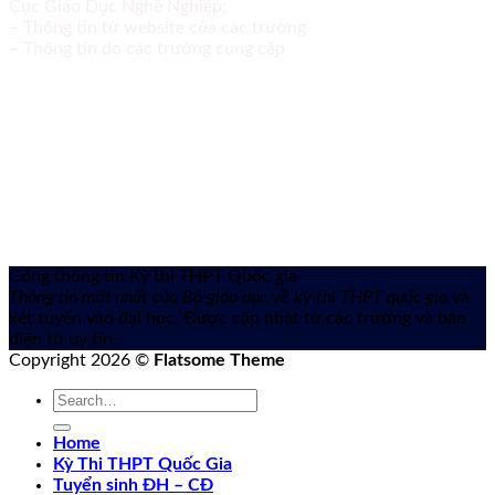
Cục Giáo Dục Nghề Nghiệp;
– Thông tin từ website của các trường
– Thông tin do các trường cung cấp
Cổng thông tin Kỳ thi THPT Quốc gia
Thông tin mới nhất của Bộ giáo dục về kỳ thi THPT quốc gia
và
xét tuyển vào đại học. Được cập nhật từ các trường và báo
điện tử uy tín.
Copyright 2026 ©
Flatsome Theme
Home
Kỳ Thi THPT Quốc Gia
Tuyển sinh ĐH – CĐ