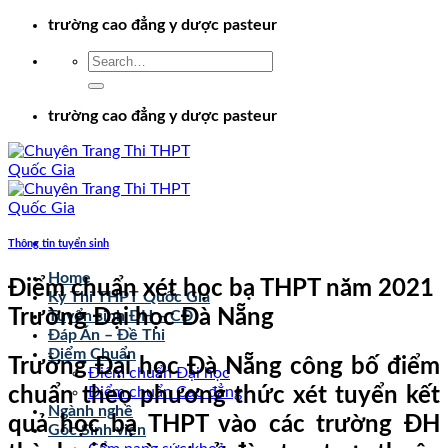
Chuyển
trường cao đẳng y dược pasteur
đến
nội
dung
trường cao đẳng y dược pasteur
Thông tin tuyển sinh
Home
Điểm chuẩn xét học bạ THPT năm 2021
Kỳ Thi THPT Quốc Gia
Trường Đại học Đà Nẵng
Tuyển sinh ĐH – CĐ
Đáp Án – Đề Thi
Điểm Chuẩn
Trường Đại học Đà Nẵng công bố điểm
Điểm chuẩn Đại học
chuẩn theo phương thức xét tuyển kết
Điểm chuẩn Cao đẳng
Ngành nghề
quả học bạ THPT vào các trường ĐH
Góc Sinh viên