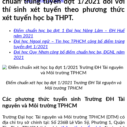
Cẩm nang sức khoẻ
chuẩn trúng tuyển đợt 1/2021 đối với
thí sinh xét tuyển theo phương thức
xét tuyển học bạ THPT.
Điểm chuẩn học bạ đợt 1 Đại học Nông Lâm – ĐH Huế
năm 2021
Đại học Ngoại ngữ – Tin học TPHCM công bố điểm trúng
tuyển đợt 1/2021
Đại học Quy Nhơn công bố điểm chuẩn học bạ, ĐGNL năm
2021
Điểm chuẩn xét học bạ đợt 1/2021 Trường ĐH Tài nguyên và
Môi trường TPHCM
Các phương thức tuyển sinh Trường ĐH Tài
nguyên và Môi trường TPHCM
Trường Đại học Tài nguyên và Môi trường TPHCM (DTM) có
địa chỉ trụ sở chính tại: Số 236B Lê Văn Sỹ, Phường 1, Quận