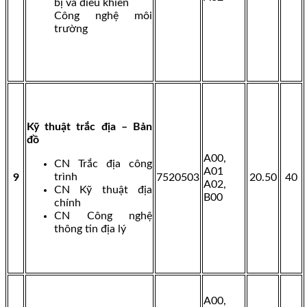
bị và điều khiển
Công nghệ môi
trường
Kỹ thuật trắc địa – Bản
đồ
A00,
CN Trắc địa công
A01
trình
9
7520503
20.50
40
A02,
CN Kỹ thuật địa
B00
chính
CN Công nghệ
thông tin địa lý
A00,