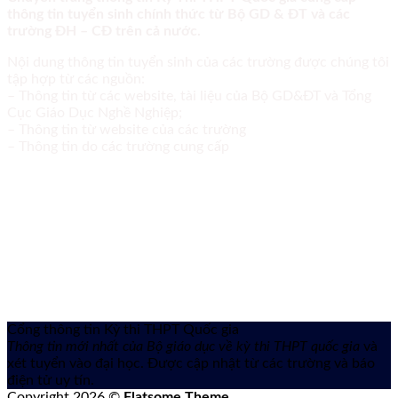
thông tin tuyển sinh chính thức từ Bộ GD & ĐT và các
trường ĐH – CĐ trên cả nước.
Nội dung thông tin tuyển sinh của các trường được chúng tôi
tập hợp từ các nguồn:
– Thông tin từ các website, tài liệu của Bộ GD&ĐT và Tổng
Cục Giáo Dục Nghề Nghiệp;
– Thông tin từ website của các trường
– Thông tin do các trường cung cấp
Cổng thông tin Kỳ thi THPT Quốc gia
Thông tin mới nhất của Bộ giáo dục về kỳ thi THPT quốc gia
và
xét tuyển vào đại học. Được cập nhật từ các trường và báo
điện tử uy tín.
Copyright 2026 ©
Flatsome Theme