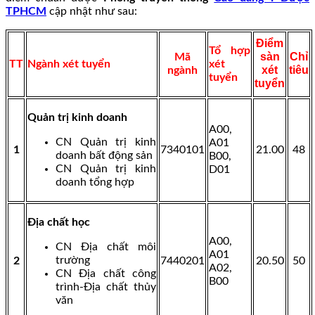
TPHCM
cập nhật như sau:
Điểm
Tổ hợp
sàn
Chỉ
Mã
TT
Ngành xét tuyển
xét
xét
tiêu
ngành
tuyển
tuyển
Quản trị kinh doanh
A00,
CN Quản trị kinh
A01
1
7340101
21.00
48
doanh bất động sản
B00,
CN Quản trị kinh
D01
doanh tổng hợp
Địa chất học
A00,
CN Địa chất môi
A01
trường
2
7440201
20.50
50
A02,
CN Địa chất công
B00
trình-Địa chất thủy
văn