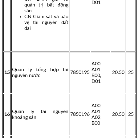
D01
quản trị bất động
sản
CN Giám sát và bảo
vệ tài nguyên đất
đai
A00,
Quản lý tổng hợp tài
A01
15
7850195
20.50
25
nguyên nước
B00,
D01
A00,
Quản lý tài nguyên
A01
16
7850196
20.50
25
khoáng sản
A02,
B00