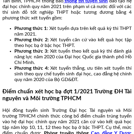
Tân Bình, TPHCM thông báo
thông tin tuyển sinh
đào tạo hệ
đại học chính quy năm 2021 trên phạm vi cả nước đối với các
thí sinh đỗ tốt nghiệp THPT hoặc tương đương bằng 4
phương thức xét tuyển gồm:
Phương thức 1:
Xét tuyển dựa trên kết quả kỳ thi THPT
năm 2021.
Phương thức 2:
Xét tuyển căn cứ vào kết quả học tập
theo học bạ ở bậc học THPT.
Phương thức 3:
Xét tuyển theo kết quả kỳ thi đánh giá
năng lực năm 2020 của Đại học Quốc gia thành phố Hồ
Chí Minh.
Phương thức 4:
Xét tuyển thẳng, ưu tiên xét tuyển thí
sinh theo quy chế tuyển sinh đại học, cao đẳng hệ chính
quy năm 2020 của Bộ GD&ĐT.
Điểm chuẩn xét học bạ đợt 1/2021 Trường ĐH Tài
nguyên và Môi trường TPHCM
Hội đồng tuyển sinh Trường Đại học Tài nguyên và Môi
trường TPHCM chính thức công bố điểm chuẩn trúng tuyển
vào hệ đại học chính quy năm 2021 căn cứ vào kết quả học
tập năm lớp 10, 11, 12 theo học bạ ở bậc THPT. Cụ thể, mức
điểm chuẩn được
Phòng truyền thông
Cao đẳng Y Dược