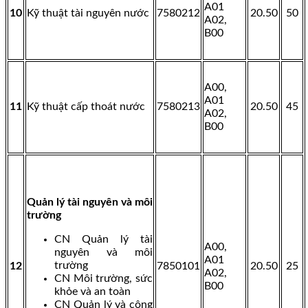
A01
10
Kỹ thuật tài nguyên nước
7580212
20.50
50
A02,
B00
A00,
A01
11
Kỹ thuật cấp thoát nước
7580213
20.50
45
A02,
B00
Quản lý tài nguyên và môi
trường
CN Quản lý tài
A00,
nguyên và môi
A01
trường
12
7850101
20.50
25
A02,
CN Môi trường, sức
B00
khỏe và an toàn
CN Quản lý và công