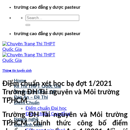
Chuyển
trường cao đẳng y dược pasteur
đến
nội
dung
trường cao đẳng y dược pasteur
Thông tin tuyển sinh
Home
Điểm chuẩn xét học bạ đợt 1/2021
Kỳ Thi THPT Quốc Gia
Trường ĐH Tài nguyên và Môi trường
Tuyển sinh ĐH – CĐ
Đáp Án – Đề Thi
TPHCM
Điểm Chuẩn
Điểm chuẩn Đại học
Trường ĐH Tài nguyên và Môi trường
Điểm chuẩn Cao đẳng
Ngành nghề
TPHCM chính thức công bố điểm
Góc Sinh viên