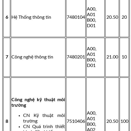
A00,
A01
6
Hệ Thống thông tin
7480104
20.50
20
B00,
D01
A00,
A01
7
Công nghệ thông tin
7480201
21.00
10
B00,
D01
Công nghệ kỹ thuật môi
trường
A00,
CN Kỹ thuật môi
A01
trường
8
7510406
20.50
100
B00,
CN Quá trình thiết
A02