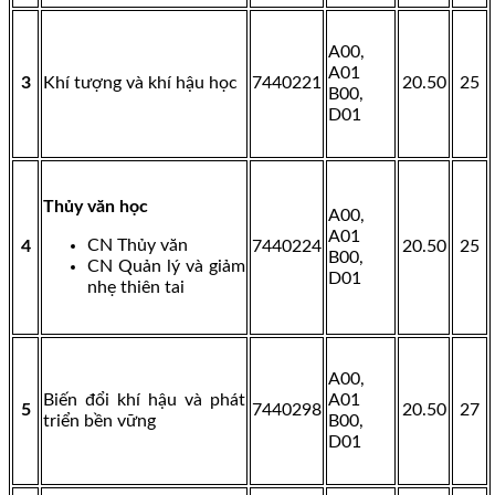
A00,
A01
3
Khí tượng và khí hậu học
7440221
20.50
25
B00,
D01
Thủy văn học
A00,
A01
CN Thủy văn
4
7440224
20.50
25
B00,
CN Quản lý và giảm
D01
nhẹ thiên tai
A00,
Biến đổi khí hậu và phát
A01
5
7440298
20.50
27
triển bền vững
B00,
D01