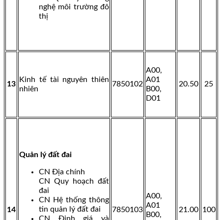
nghệ môi trường đô
thị
A00,
Kinh tế tài nguyên thiên
A01
13
7850102
20.50
25
nhiên
B00,
D01
Quản lý đất đai
CN Địa chính
CN Quy hoạch đất
đai
A00,
CN Hệ thống thông
A01
tin quản lý đất đai
14
7850103
21.00
100
B00,
CN Định giá và