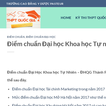
Chuyển
TRƯỜNG CAO ĐẲNG Y DƯỢC PASTEUR
đến
nội
HOME
KỲ THI THPT QUỐC
dung
ĐIỂM CHUẨN
,
ĐIỂM CHUẨN ĐẠI HỌC
Điểm chuẩn Đại học Khoa học Tự 
Điểm chuẩn Đại Học Khoa học Tự Nhiên – ĐHQG Thành Phố
thể sau đây.
Điểm chuẩn Đại học Tài chính Marketing trong năm 2017
Mức điểm chuẩn Đại học Mở Hà Nội năm 2017 như thế n
Điểm chuẩn Đại học Xây dựng Hà Nội năm 2017 có cao h