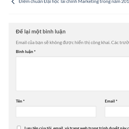
Điểm chuẩn Đại học Tài chính Marketing trong năm 20
Để lại một bình luận
Email của bạn sẽ không được hiển thị công khai.
Các trư
Bình luận
*
Tên
*
Email
*
Lưu tên của tôi, email, và trang web trong trình duyệt này c