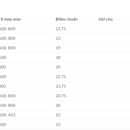
Tổ hợp môn
Điểm chuẩn
Ghi chú
A00; B00
21.75
A00; B00
23
A00; B00
19
A00
18
B00
20
A00
22.75
B00
23.75
A00; B00
20.75
A00; B00
20
A00; A01
22
A00
23