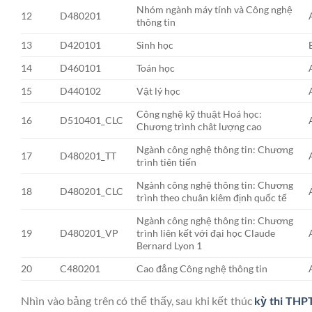
Nhóm ngành máy tính và Công nghệ
12
D480201
thông tin
13
D420101
Sinh học
14
D460101
Toán học
15
D440102
Vật lý học
Công nghệ kỹ thuật Hoá học:
16
D510401_CLC
Chương trình chât lượng cao
Ngành công nghệ thông tin: Chương
17
D480201_TT
trình tiên tiến
Ngành công nghệ thông tin: Chương
18
D480201_CLC
trình theo chuân kiêm định quốc tế
Ngành công nghệ thông tin: Chương
19
D480201_VP
trình liên kết với đại học Claude
Bernard Lyon 1
20
C480201
Cao đẳng Công nghệ thông tin
Nhìn vào bảng trên có thể thấy, sau khi kết thúc
kỳ thi THP