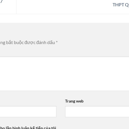
17
THPT Q
ờng bắt buộc được đánh dấu
*
Trang web
ho lần bình luận kế tiếp của tôi.