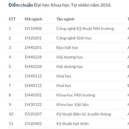
Điểm chuẩn
Đại học Khoa học Tự nhiên năm 2016
STT
Mã ngành
Tên ngành
1
D510406
Công nghệ Kỹ thuật Môi trường
2
D420201
Công nghệ Sinh học
3
D440201
Địa chất học
4
D440228
Hải dương học
5
D440228
Hải dương học
6
D440112
Hoá học
7
D440112
Hoá học
8
D440301
Khoa hoc Môi trường
9
D430122
Khoa học Vật liệu
10
D520207
Kỹ thuật điện tử, truyền thông
11
D520402
Kỹ thuật hạt nhân