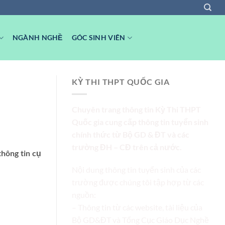
NGÀNH NGHỀ
GÓC SINH VIÊN
KỲ THI THPT QUỐC GIA
Chuyên trang thông tin Kỳ Thi THPT
Quốc gia cung cấp thông tin tuyển sinh
chính thức từ Bộ GD & ĐT và các
trường ĐH – CĐ trên cả nước.
hông tin cụ
Nội dung thông tin tuyển sinh của các
trường được chúng tôi tập hợp từ các
nguồn:
– Thông tin từ các website, tài liệu của
Bộ GD&ĐT và Tổng Cục Giáo Dục Nghề