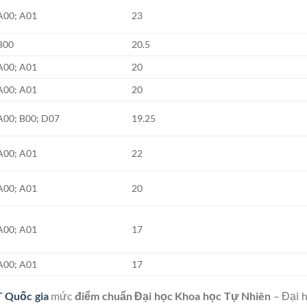
A00; A01
23
B00
20.5
A00; A01
20
A00; A01
20
A00; B00; D07
19.25
A00; A01
22
A00; A01
20
A00; A01
17
A00; A01
17
T Quốc gia
mức
điểm chuẩn Đại học Khoa học Tự Nhiên
– Đại h