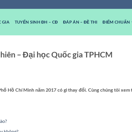
 GIA
TUYỂN SINH ĐH – CĐ
ĐÁP ÁN – ĐỀ THI
ĐIỂM CHUẨN
nhiên – Đại học Quốc gia TPHCM
 Hồ Chí Minh năm 2017 có gì thay đổi. Cùng chúng tôi xem t
ào?
ay không?