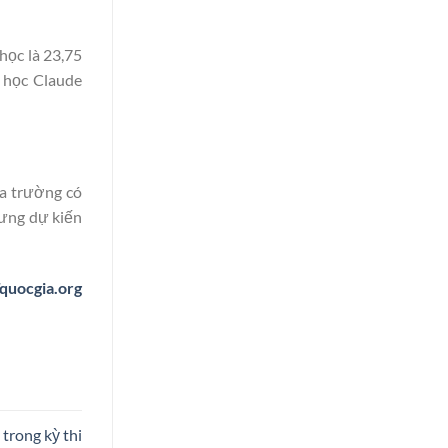
học là 23,75
 học Claude
ủa trường có
hưng dự kiến
uocgia.org
trong kỳ thi