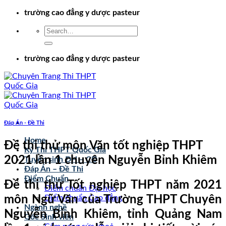
Chuyển
trường cao đẳng y dược pasteur
đến
nội
dung
trường cao đẳng y dược pasteur
Đáp Án - Đề Thi
Home
Đề thi thử môn Văn tốt nghiệp THPT
Kỳ Thi THPT Quốc Gia
2021 lần 1 chuyên Nguyễn Bỉnh Khiêm
Tuyển sinh ĐH – CĐ
Đáp Án – Đề Thi
Điểm Chuẩn
Đề thi thử Tốt nghiệp THPT năm 2021
Điểm chuẩn Đại học
môn Ngữ Văn của Trường THPT Chuyên
Điểm chuẩn Cao đẳng
Ngành nghề
Nguyễn Bỉnh Khiêm, tỉnh Quảng Nam
Góc Sinh viên