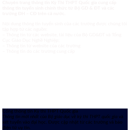
Chuyên trang thông tin Kỳ Thi THPT Quốc gia cung cấp
thông tin tuyển sinh chính thức từ Bộ GD & ĐT và các
trường ĐH – CĐ trên cả nước.
Nội dung thông tin tuyển sinh của các trường được chúng tôi
tập hợp từ các nguồn:
– Thông tin từ các website, tài liệu của Bộ GD&ĐT và Tổng
Cục Giáo Dục Nghề Nghiệp;
– Thông tin từ website của các trường
– Thông tin do các trường cung cấp
Cổng thông tin Kỳ thi THPT Quốc gia
Thông tin mới nhất của Bộ giáo dục về kỳ thi THPT quốc gia
và
xét tuyển vào đại học. Được cập nhật từ các trường và báo
điện tử uy tín.