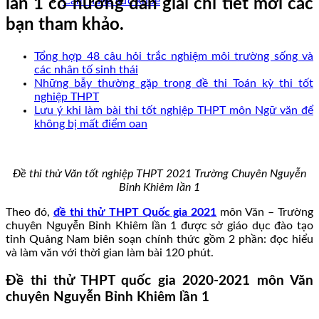
Cẩm nang sức khoẻ
lần 1 có hướng dẫn giải chi tiết mời các
bạn tham khảo.
Tổng hợp 48 câu hỏi trắc nghiệm môi trường sống và
các nhân tố sinh thái
Những bẫy thường gặp trong đề thi Toán kỳ thi tốt
nghiệp THPT
Lưu ý khi làm bài thi tốt nghiệp THPT môn Ngữ văn để
không bị mất điểm oan
Đề thi thử Văn tốt nghiệp THPT 2021 Trường Chuyên Nguyễn
Bỉnh Khiêm lần 1
Theo đó,
đề thi thử THPT Quốc gia 2021
môn Văn – Trường
chuyên Nguyễn Bỉnh Khiêm lần 1 được sở giáo dục đào tạo
tỉnh Quảng Nam biên soạn chính thức gồm 2 phần: đọc hiểu
và làm văn với thời gian làm bài 120 phút.
Đề thi thử THPT quốc gia 2020-2021 môn Văn
chuyên Nguyễn Bỉnh Khiêm lần 1