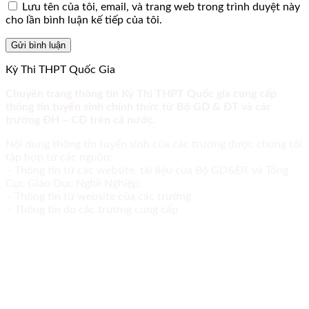
Lưu tên của tôi, email, và trang web trong trình duyệt này
cho lần bình luận kế tiếp của tôi.
Kỳ Thi THPT Quốc Gia
Chuyên trang thông tin Kỳ Thi THPT Quốc gia cung cấp
thông tin tuyển sinh chính thức từ Bộ GD & ĐT và các
trường ĐH – CĐ trên cả nước.
Nội dung thông tin tuyển sinh của các trường được chúng tôi
tập hợp từ các nguồn:
– Thông tin từ các website, tài liệu của Bộ GD&ĐT và Tổng
Cục Giáo Dục Nghề Nghiệp;
– Thông tin từ website của các trường
– Thông tin do các trường cung cấp