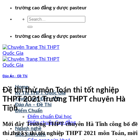
Chuyển
trường cao đẳng y dược pasteur
đến
nội
dung
trường cao đẳng y dược pasteur
Đáp Án - Đề Thi
Home
Đề thi thử môn Toán thi tốt nghiệp
Kỳ Thi THPT Quốc Gia
THPT 2021 Trường THPT chuyên Hà
Tuyển sinh ĐH – CĐ
Đáp Án – Đề Thi
Tĩnh
Điểm Chuẩn
Điểm chuẩn Đại học
Điểm chuẩn Cao đẳng
Mới đây Trường THPT chuyên Hà Tĩnh công bố đề
Ngành nghề
thi thử kỳ thi tốt nghiệp THPT 2021 môn Toán, mời
Góc Sinh viên