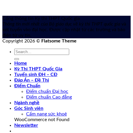
Cổng thông tin Kỳ thi THPT Quốc gia
Thông tin mới nhất của Bộ giáo dục về kỳ thi THPT quốc gia
và
xét tuyển vào đại học. Được cập nhật từ các trường và báo
điện tử uy tín.
Copyright 2026 ©
Flatsome Theme
Home
Kỳ Thi THPT Quốc Gia
Tuyển sinh ĐH – CĐ
Đáp Án – Đề Thi
Điểm Chuẩn
Điểm chuẩn Đại học
Điểm chuẩn Cao đẳng
Ngành nghề
Góc Sinh viên
Cẩm nang sức khoẻ
WooCommerce not Found
Newsletter