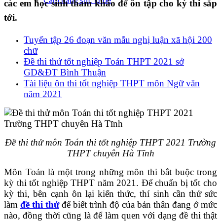
Cẩm nang sức khoẻ
các em học sinh tham khảo để ôn tập cho kỳ thi sắp
tới.
Tuyển tập 26 đoạn văn mẫu nghị luận xã hội 200
chữ
Đề thi thử tốt nghiệp Toán THPT 2021 sở
GD&ĐT Bình Thuận
Tài liệu ôn thi tốt nghiệp THPT môn Ngữ văn
năm 2021
Đề thi thử môn Toán thi tốt nghiệp THPT 2021 Trường
THPT chuyên Hà Tĩnh
Môn Toán là một trong những môn thi bắt buộc trong
kỳ thi tốt nghiệp THPT năm 2021. Để chuẩn bị tốt cho
kỳ thi, bên cạnh ôn lại kiến thức, thí sinh cần thử sức
làm
đề thi thử
để biết trình độ của bản thân đang ở mức
nào, đồng thời cũng là để làm quen với dạng đề thi thật