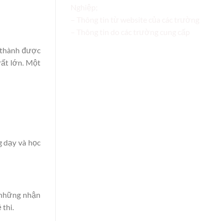
Nghiệp;
– Thông tin từ website của các trường
– Thông tin do các trường cung cấp
 thành được
rất lớn. Một
g dạy và học
a những nhận
thi.