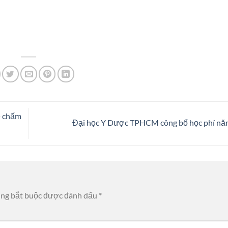
ẽ chấm
Đại học Y Dược TPHCM công bố học phí n
ờng bắt buộc được đánh dấu
*