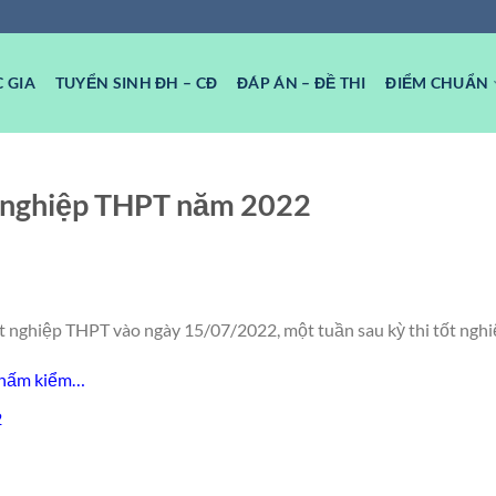
 GIA
TUYỂN SINH ĐH – CĐ
ĐÁP ÁN – ĐỀ THI
ĐIỂM CHUẨN
ốt nghiệp THPT năm 2022
ốt nghiệp THPT vào ngày 15/07/2022, một tuần sau kỳ thi tốt ngh
 chấm kiểm…
2