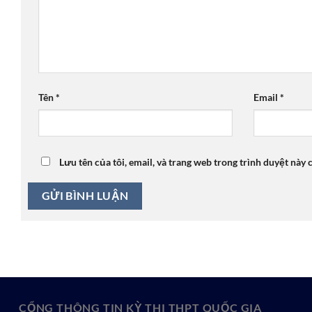
Tên
*
Email
*
Lưu tên của tôi, email, và trang web trong trình duyệt này c
CỔNG THÔNG TIN KỲ THI THPT QUỐC GIA