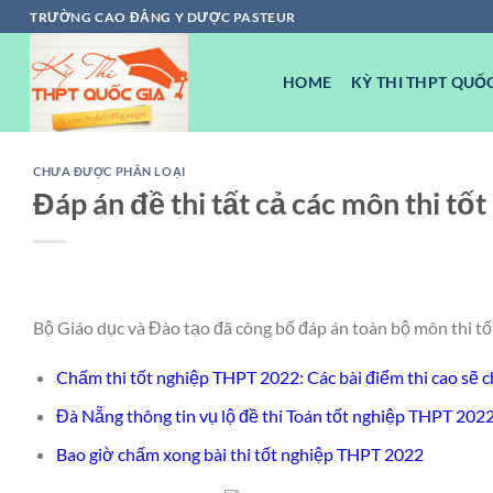
Chuyển
TRƯỜNG CAO ĐẲNG Y DƯỢC PASTEUR
đến
nội
HOME
KỲ THI THPT QUỐC
dung
CHƯA ĐƯỢC PHÂN LOẠI
Đáp án đề thi tất cả các môn thi t
Bộ Giáo dục và Đào tạo đã công bố đáp án toàn bộ môn thi t
Chấm thi tốt nghiệp THPT 2022: Các bài điểm thi cao sẽ
Đà Nẵng thông tin vụ lộ đề thi Toán tốt nghiệp THPT 202
Bao giờ chấm xong bài thi tốt nghiệp THPT 2022