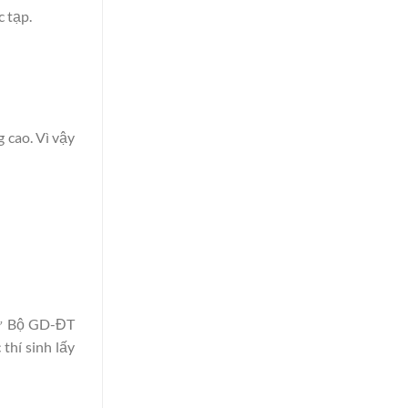
 tạp.
 cao. Vì vậy
từ Bộ GD-ĐT
thí sinh lấy