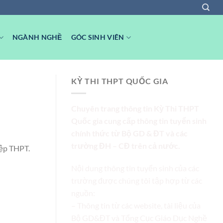
NGÀNH NGHỀ
GÓC SINH VIÊN
KỲ THI THPT QUỐC GIA
Chuyên trang thông tin Kỳ Thi THPT
Quốc gia cung cấp thông tin tuyển sinh
chính thức từ Bộ GD & ĐT và các
trường ĐH – CĐ trên cả nước.
iệp THPT.
Nội dung thông tin tuyển sinh của các
trường được chúng tôi tập hợp từ các
nguồn:
– Thông tin từ các website, tài liệu của
Bộ GD&ĐT và Tổng Cục Giáo Dục Nghề