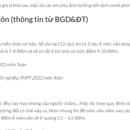
iá là khá cao, mặc dù các em chịu ảnh hưởng bởi dịch covid phức
môn (thông tin từ BGD&ĐT)
kiến thức cơ bản. Số còn lại (12 câu) thì có 5 câu ở mức vận dụng
 là 7-8 điểm và sẽ có rất ít thí sinh có mức điểm 9-10 điểm.
 tốt nghiệp THPT 2022 môn Toán
 sự đều tay hay không của người chấm,…Mặc dù theo quy định 
ơng đối có thể xảy ra. Nhìn chung thì đề môn văn năm nay các 
điểm ở môn văn sẽ ở quãng 5,5 – 6,5 điểm.